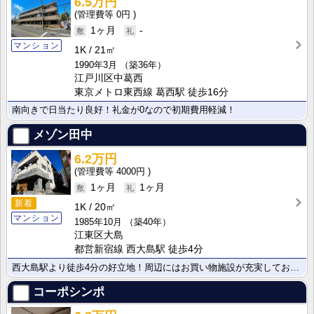
6.5万円
0円
1ヶ月
-
マンション
1K
21㎡
1990年3月
（築36年）
江戸川区中葛西
東京メトロ東西線 葛西駅 徒歩16分
南向きで日当たり良好！礼金が0なので初期費用軽減！
メゾン田中
6.2万円
4000円
1ヶ月
1ヶ月
新着
1K
20㎡
マンション
1985年10月
（築40年）
江東区大島
都営新宿線 西大島駅 徒歩4分
西大島駅より徒歩4分の好立地！周辺にはお買い物施設が充実しており日々の生活に大変便利です。複数路線が･･･
コーポシンポ