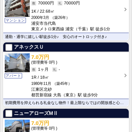
70000円
70000円
1K
22.68㎡
2000年3月
（築26年）
マンション
浦安市当代島
東京メトロ東西線 浦安（千葉）駅 徒歩1分
通勤・通学に嬉しい駅徒歩1分♪ 安心のオートロック付き♪
アネックスＵ
7.0万円
0円
1ヶ月
-
アパート
1R
18㎡
1980年11月
（築45年）
江東区北砂
都営新宿線 大島（東京）駅 徒歩9分
初期費用を抑えられる礼金なし物件！最上階ならではの開放感と心地よさが魅力です。作業スペースの広い快適･･･
ニューアローズMⅡ
7.0万円
0円