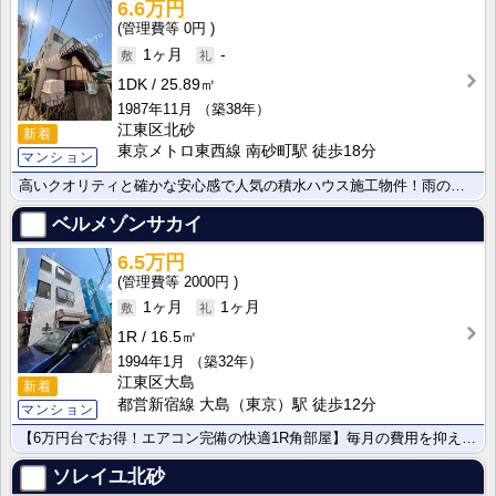
6.6万円
0円
1ヶ月
-
1DK
25.89㎡
1987年11月
（築38年）
江東区北砂
新着
東京メトロ東西線 南砂町駅 徒歩18分
マンション
高いクオリティと確かな安心感で人気の積水ハウス施工物件！雨の日や夜遅くのお洗濯も天候・時間を気にせず･･･
ベルメゾンサカイ
6.5万円
2000円
1ヶ月
1ヶ月
1R
16.5㎡
1994年1月
（築32年）
江東区大島
新着
都営新宿線 大島（東京）駅 徒歩12分
マンション
【6万円台でお得！エアコン完備の快適1R角部屋】毎月の費用を抑えたい方必見の6万円台マンション！プラ･･･
ソレイユ北砂