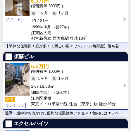
6.3万円
3000円
1ヶ月
1ヶ月
アパート
1R
21㎡
1998年10月
（築27年）
江東区大島
都営新宿線 西大島駅 徒歩10分
【閑静な住宅街！窓が多くて明るい広々ワンルーム角部屋】落ち着いた住環境で新生活！プライベート感のある･･･
須藤ビル
6.5万円
1000円
1ヶ月
1ヶ月
1K
16.58㎡
1993年11月
（築32年）
江東区扇橋
新着
東京メトロ半蔵門線 住吉（東京）駅 徒歩10分
マンション
通勤・通学やお出かけに便利な複数路線アクセス！館内にはエレベーターがあり、日々の移動や荷物の持ち運び･･･
エクセルハイツ