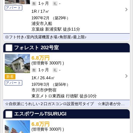
1ヶ月
-
アパート
1R
17㎡
1997年2月
（築29年）
浦安市入船
京葉線 新浦安駅 徒歩11分
ロフト付き♪室内洗濯機置き場♪角部屋♪最上階♪
フォレスト
202号室
6.8万円
3000円
1ヶ月
-
新着
1K
26.44㎡
アパート
1970年3月
（築56年）
市川市伊勢宿
東京メトロ東西線 行徳駅 徒歩10分
☆自炊派にうれしい２口ガスコンロ設置他可タイプ ☆来訪者が分かるモニター付きインターフォン ☆洗濯機･･･
エスポワールTSURUGI
6.8万円
3000円