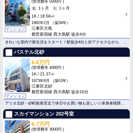
5000円
1ヶ月
1ヶ月
1K
18.56㎡
1992年2月
（築34年）
江東区大島
マンション
都営新宿線 西大島駅 徒歩4分
きれいな室内で新生活をスタート！駅徒歩4分と好アクセスながら、落ち着いた閑静な住宅街に位置し住環境も･･･
パステル北砂
6.6万円
4000円
1K
21.37㎡
1973年8月
（築53年）
江東区北砂
都営新宿線 西大島駅 徒歩10分
マンション
アリオ北砂・砂町銀座至近で休日やお買い物も楽しい☆単身者様限定！最上階☆バストイレ別♪
スカイマンション
202号室
6.7万円
3000円