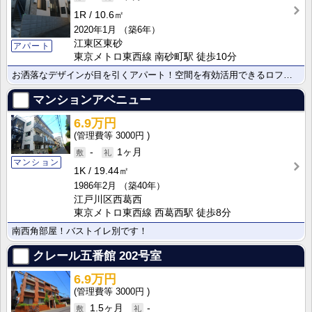
1R
10.6㎡
2020年1月
（築6年）
江東区東砂
アパート
東京メトロ東西線 南砂町駅 徒歩10分
お洒落なデザインが目を引くアパート！空間を有効活用できるロフト付きで、インテリアも楽しめます。周辺に･･･
マンションアベニュー
6.9万円
3000円
-
1ヶ月
マンション
1K
19.44㎡
1986年2月
（築40年）
江戸川区西葛西
東京メトロ東西線 西葛西駅 徒歩8分
南西角部屋！バストイレ別です！
クレール五番館
202号室
6.9万円
3000円
1.5ヶ月
-