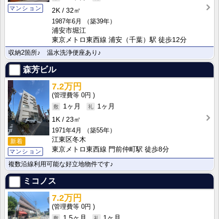
マンション
2K
32㎡
1987年6月
（築39年）
浦安市堀江
東京メトロ東西線 浦安（千葉）駅 徒歩12分
収納2箇所♪ 温水洗浄便座あり♪
森芳ビル
7.2万円
0円
1ヶ月
1ヶ月
1K
23㎡
1971年4月
（築55年）
江東区冬木
新着
東京メトロ東西線 門前仲町駅 徒歩8分
マンション
複数沿線利用可能な好立地物件です♪
ミコノス
7.2万円
0円
1.5ヶ月
1ヶ月