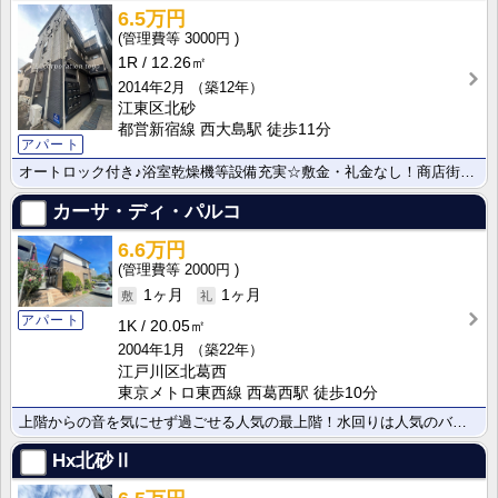
6.5万円
3000円
1R
12.26㎡
2014年2月
（築12年）
江東区北砂
都営新宿線 西大島駅 徒歩11分
アパート
オートロック付き♪浴室乾燥機等設備充実☆敷金・礼金なし！商店街・大型ショッピングセンターが近くてお買･･･
カーサ・ディ・パルコ
6.6万円
2000円
1ヶ月
1ヶ月
アパート
1K
20.05㎡
2004年1月
（築22年）
江戸川区北葛西
東京メトロ東西線 西葛西駅 徒歩10分
上階からの音を気にせず過ごせる人気の最上階！水回りは人気のバストイレ別で、天候を気にせず洗濯できる室･･･
Hx北砂Ⅱ