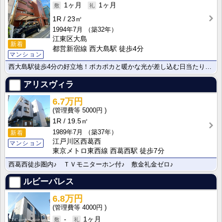
1ヶ月
1ヶ月
1R
23㎡
1994年7月
（築32年）
江東区大島
新着
都営新宿線 西大島駅 徒歩4分
マンション
西大島駅徒歩4分の好立地！ポカポカと暖かな光が差し込む日当たり良好なお部屋です。快適な生活に欠かせな･･･
アリスヴィラ
6.7万円
5000円
1R
19.5㎡
1989年7月
（築37年）
新着
江戸川区西葛西
マンション
東京メトロ東西線 西葛西駅 徒歩7分
西葛西徒歩圏内♪ ＴＶモニターホン付♪ 敷金礼金ゼロ♪
ルビーパレス
6.8万円
4000円
-
1ヶ月