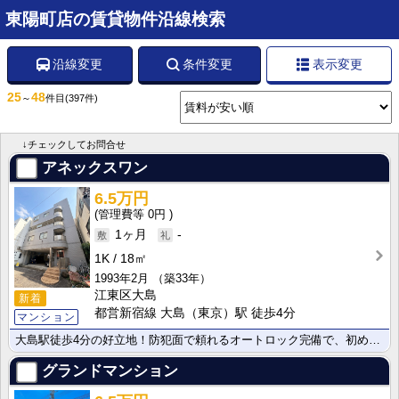
東陽町店の賃貸物件沿線検索
沿線変更
条件変更
表示変更
25
48
～
件目
(397件)
↓チェックしてお問合せ
アネックスワン
6.5万円
0円
1ヶ月
-
1K
18㎡
1993年2月
（築33年）
江東区大島
新着
都営新宿線 大島（東京）駅 徒歩4分
マンション
大島駅徒歩4分の好立地！防犯面で頼れるオートロック完備で、初めての一人暮らしや女性にも安心です。重い･･･
グランドマンション