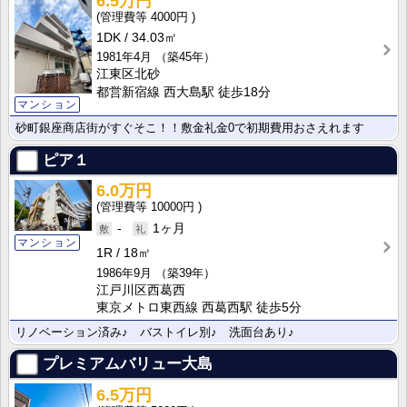
6.5万円
4000円
1DK
34.03㎡
1981年4月
（築45年）
江東区北砂
都営新宿線 西大島駅 徒歩18分
マンション
砂町銀座商店街がすぐそこ！！敷金礼金0で初期費用おさえれます
ピア１
6.0万円
10000円
-
1ヶ月
マンション
1R
18㎡
1986年9月
（築39年）
江戸川区西葛西
東京メトロ東西線 西葛西駅 徒歩5分
リノベーション済み♪ バストイレ別♪ 洗面台あり♪
プレミアムバリュー大島
6.5万円