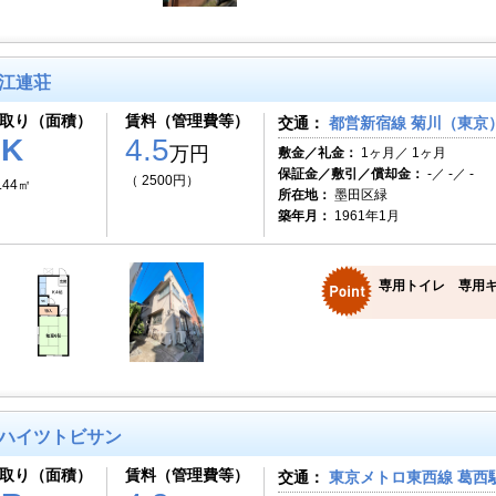
江連荘
取り（面積）
賃料（管理費等）
交通：
都営新宿線 菊川（東京）
1K
4.5
万円
敷金／礼金：
1ヶ月／ 1ヶ月
保証金／敷引／償却金：
-／ -／ -
（ 2500円）
.44㎡
所在地：
墨田区緑
築年月：
1961年1月
専用トイレ 専用
ハイツトビサン
取り（面積）
賃料（管理費等）
交通：
東京メトロ東西線 葛西駅