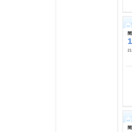
間
21
間