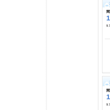
間
9.
間
9.