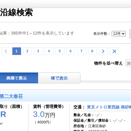
沿線検索
結果：385件中1～12件を表示しています
表示件数：
1
2
3
4
5
6
7
8
物件を並べ替え
賃
第二大春荘
取り（面積）
賃料（管理費等）
交通：
東京メトロ東西線 南砂町
1R
3.0
万円
敷金／礼金：
-／ -
保証金／敷引／償却金：
-／ -／ -
（ 4000円）
0㎡
所在地：
江東区南砂