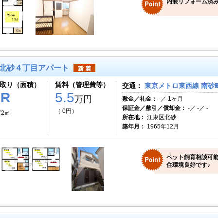
内装リフォーム済
北砂４丁目アパート
取り（面積）
賃料（管理費等）
交通：
東京メトロ東西線 南砂町
1R
5.5
万円
敷金／礼金：
-／ 1ヶ月
保証金／敷引／償却金：
-／ -／ -
（ 0円）
72㎡
所在地：
江東区北砂
築年月：
1965年12月
ペット飼育相談可能
住環境良好です♪