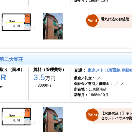
築年月：
1968年10月
電気代込のお値段
第二大春荘
取り（面積）
賃料（管理費等）
交通：
東京メトロ東西線 南砂町
1R
3.5
万円
敷金／礼金：
-／ -
保証金／敷引／償却金：
-／ -／ -
（ 3000円）
0㎡
所在地：
江東区南砂
築年月：
1968年10月
【水道代込！】キ
セカンドハウスや