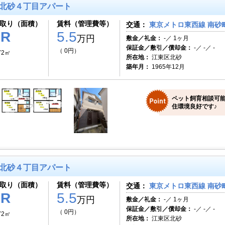
北砂４丁目アパート
取り（面積）
賃料（管理費等）
交通：
東京メトロ東西線 南砂町
1R
5.5
万円
敷金／礼金：
-／ 1ヶ月
保証金／敷引／償却金：
-／ -／ -
（ 0円）
72㎡
所在地：
江東区北砂
築年月：
1965年12月
ペット飼育相談可能
住環境良好です♪
北砂４丁目アパート
取り（面積）
賃料（管理費等）
交通：
東京メトロ東西線 南砂町
1R
5.5
万円
敷金／礼金：
-／ 1ヶ月
保証金／敷引／償却金：
-／ -／ -
（ 0円）
72㎡
所在地：
江東区北砂