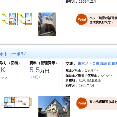
築年月：
1965年12月
ペット飼育相談可能
住環境良好です♪
ホトコーポB-1
取り（面積）
賃料（管理費等）
交通：
東京メトロ東西線 西葛西
1K
5.5
万円
敷金／礼金：
1ヶ月／ -
保証金／敷引／償却金：
-／ -／ -
（ 0円）
.36㎡
所在地：
江戸川区北葛西
築年月：
1985年7月
室内洗濯機置き場あ