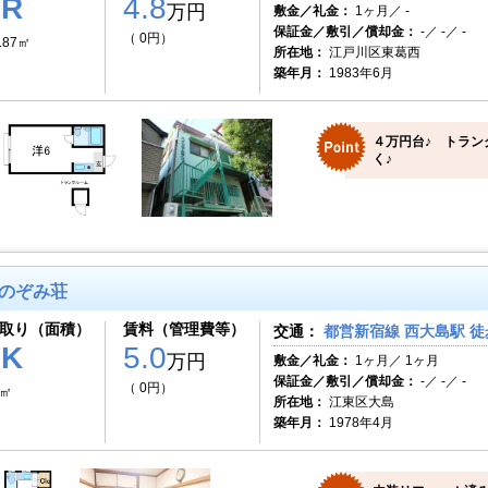
1R
4.8
万円
敷金／礼金：
1ヶ月／ -
保証金／敷引／償却金：
-／ -／ -
（ 0円）
.87㎡
所在地：
江戸川区東葛西
築年月：
1983年6月
４万円台♪ トラン
く♪
のぞみ荘
取り（面積）
賃料（管理費等）
交通：
都営新宿線 西大島駅 徒
1K
5.0
万円
敷金／礼金：
1ヶ月／ 1ヶ月
保証金／敷引／償却金：
-／ -／ -
（ 0円）
6㎡
所在地：
江東区大島
築年月：
1978年4月