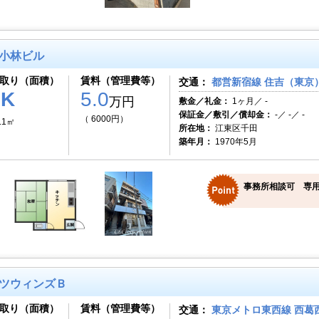
小林ビル
取り（面積）
賃料（管理費等）
交通：
都営新宿線 住吉（東京）
1K
5.0
万円
敷金／礼金：
1ヶ月／ -
保証金／敷引／償却金：
-／ -／ -
（ 6000円）
.1㎡
所在地：
江東区千田
築年月：
1970年5月
事務所相談可 専
ツウィンズＢ
取り（面積）
賃料（管理費等）
交通：
東京メトロ東西線 西葛西