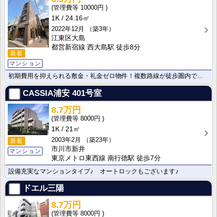
10000円
1K
24.16㎡
2022年12月
（築3年）
江東区大島
都営新宿線 西大島駅 徒歩8分
新着
マンション
初期費用を抑えられる敷金・礼金ゼロ物件！複数路線が徒歩圏内で通勤・通学に大変便利です。セキュリティ面･･･
CASSIA浦安
401号室
8.7万円
8000円
1K
21㎡
2003年2月
（築23年）
新着
市川市新井
マンション
東京メトロ東西線 南行徳駅 徒歩7分
設備充実なマンションタイプ♪ オートロックもございます♪
ドエル三陽
8.7万円
8000円