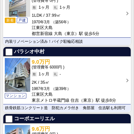
0円
1ヶ月
1ヶ月
1LDK
37.99㎡
新着
戸建
1970年3月
（築56年）
江東区大島
都営新宿線 大島（東京）駅 徒歩5分
内装リノベーション済み！バイク駐輪応相談
パラシオ中村
9.0万円
6000円
1ヶ月
-
2K
35㎡
1987年3月
（築39年）
江東区大島
マンション
東京メトロ半蔵門線 住吉（東京）駅 徒歩8分
鉄骨鉄筋コンクリート造 防犯カメラ付き 角部屋 住吉駅も利用可
コーポエーリエル
9.6万円