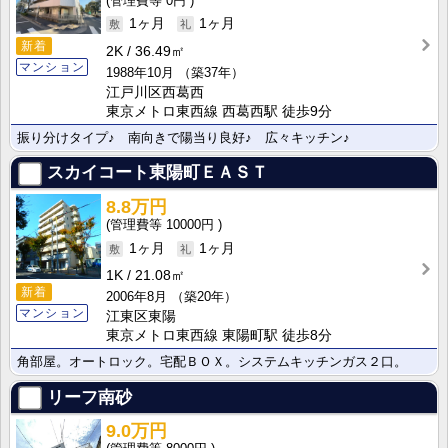
0円
1ヶ月
1ヶ月
新着
2K
36.49㎡
マンション
1988年10月
（築37年）
江戸川区西葛西
東京メトロ東西線 西葛西駅 徒歩9分
振り分けタイプ♪ 南向きで陽当り良好♪ 広々キッチン♪
スカイコート東陽町ＥＡＳＴ
8.8万円
10000円
1ヶ月
1ヶ月
1K
21.08㎡
新着
2006年8月
（築20年）
マンション
江東区東陽
東京メトロ東西線 東陽町駅 徒歩8分
角部屋。オートロック。宅配ＢＯＸ。システムキッチンガス２口。
リーフ南砂
9.0万円