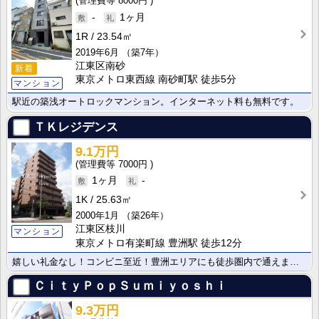
8000円
-
1ヶ月
1R
23.54㎡
2019年6月
（築7年）
江東区南砂
新着
東京メトロ東西線 南砂町駅 徒歩5分
マンション
駅近の築浅オートロックマンション。インターネット料も無料です。
ＴＫレジデンス
9.1万円
7000円
1ヶ月
-
1K
25.63㎡
2000年1月
（築26年）
江東区枝川
マンション
東京メトロ有楽町線 豊洲駅 徒歩12分
嬉しい礼金なし！コンビニ至近！豊洲エリアにも徒歩圏内で通えます！イトーヨーカドーにも近い！
ＣｉｔｙＰｏｐＳｕｍｉｙｏｓｈｉ
9.3万円