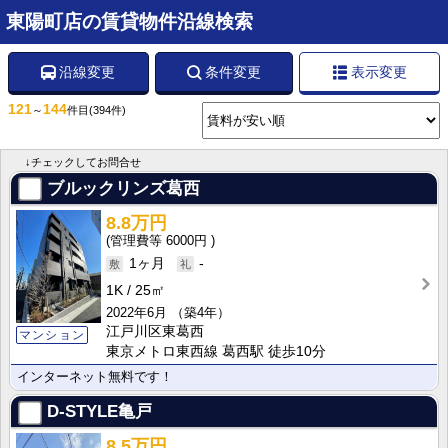
東陽町店の賃貸物件沿線検索
沿線変更
条件変更
表示変更
121
144
～
件目
(394件)
↓チェックしてお問合せ
ブルックリンズ葛西
8.8万円
6000円
1ヶ月
-
1K
25㎡
2022年6月
（築4年）
江戸川区東葛西
マンション
東京メトロ東西線 葛西駅 徒歩10分
インターネット無料です！
D-STYLE亀戸
8.5万円