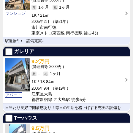
5000円
1ヶ月
1ヶ月
マンション
1K
21㎡
2005年2月
（築21年）
市川市南行徳
東京メトロ東西線 南行徳駅 徒歩4分
駅近物件♪ 設備充実♪
ガレリア
9.2万円
3000円
-
1ヶ月
1K
18.84㎡
2006年9月
（築19年）
江東区大島
アパート
都営新宿線 西大島駅 徒歩5分
日当たり良好で開放感あり！毎日の生活を格上げする充実の設備を完備。快適さと暮らしやすさを兼ね備えた、･･･
Tーハウス
9.5万円