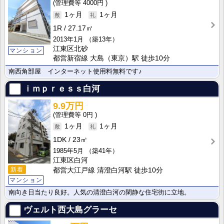
4000円
1ヶ月
1ヶ月
1R
27.17㎡
2013年1月
（築13年）
江東区北砂
マンション
都営新宿線 大島（東京）駅 徒歩10分
南西角部屋 インターネット使用料無料です♪
ｉｍｐｒｅｓｓ白河
9.9万円
0円
1ヶ月
1ヶ月
1DK
23㎡
1985年5月
（築41年）
江東区白河
新着
都営大江戸線 清澄白河駅 徒歩10分
マンション
南向き日当たり良好。人気の清澄白河の閑静な住宅街に立地。
ヴェルト西大島グラーセ