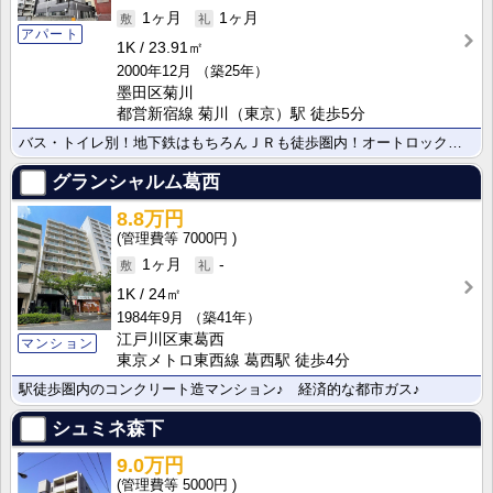
1ヶ月
1ヶ月
アパート
1K
23.91㎡
2000年12月
（築25年）
墨田区菊川
都営新宿線 菊川（東京）駅 徒歩5分
バス・トイレ別！地下鉄はもちろんＪＲも徒歩圏内！オートロック完備！
グランシャルム葛西
8.8万円
7000円
1ヶ月
-
1K
24㎡
1984年9月
（築41年）
江戸川区東葛西
マンション
東京メトロ東西線 葛西駅 徒歩4分
駅徒歩圏内のコンクリート造マンション♪ 経済的な都市ガス♪
シュミネ森下
9.0万円
5000円