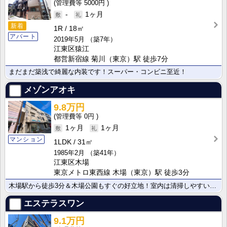
5000円
-
1ヶ月
新着
1R
18㎡
アパート
2019年5月
（築7年）
江東区猿江
都営新宿線 菊川（東京）駅 徒歩7分
まだまだ築浅で綺麗な内装です！スーパー・コンビニ至近！
メゾンアオキ
9.8万円
0円
1ヶ月
1ヶ月
マンション
1LDK
31㎡
1985年2月
（築41年）
江東区木場
東京メトロ東西線 木場（東京）駅 徒歩3分
木場駅から徒歩3分＆木場公園もすぐの好立地！室内は清掃しやすいオールフローリング仕様です。コンビニが･･･
エステラスワン
9.1万円