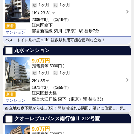
1ヶ月
1ヶ月
1K
23.81㎡
2006年9月
（築19年）
江東区森下
新着
都営新宿線 菊川（東京）駅 徒歩7分
マンション
バス・トイレ別の広々1K♪複数駅利用可能な便利な立地！
丸水マンション
9.0万円
5000円
1ヶ月
1ヶ月
2K
35㎡
1971年3月
（築55年）
江東区新大橋
新着
都営大江戸線 森下（東京）駅 徒歩3分
マンション
好立地な森下駅から徒歩3分！開放感溢れる隅田川沿いに位置し、気持ちの良い眺望を楽しめます。お部屋は家･･･
クオーレプロバンス南行徳Ⅱ
212号室
9.0万円