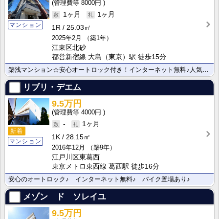
8000円
1ヶ月
1ヶ月
マンション
1R
25.03㎡
2025年2月
（築1年）
江東区北砂
都営新宿線 大島（東京）駅 徒歩15分
築浅マンション☆安心オートロック付き！インターネット無料♪人気商店街・ショッピングセンターが近くにあ･･･
リブリ・デエム
9.5万円
4000円
-
1ヶ月
新着
1K
28.15㎡
マンション
2016年12月
（築9年）
江戸川区東葛西
東京メトロ東西線 葛西駅 徒歩16分
安心のオートロック♪ インターネット無料♪ バイク置場あり♪
メゾン ド ソレイユ
9.5万円