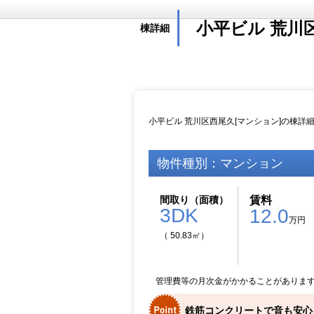
小平ビル 荒川
棟詳細
小平ビル 荒川区西尾久[マンション]の棟詳
物件種別：マンション
間取り（面積）
賃料
3DK
12.0
万円
（ 50.83㎡）
管理費等の月次金がかかることがありま
鉄筋コンクリートで音も安心