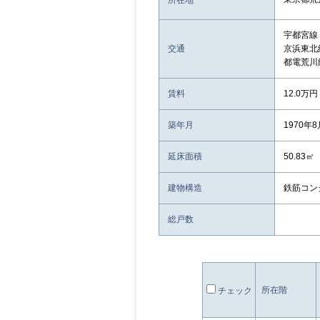
所在地
宇都宮線
交通
京浜東北
都電荒川
賃料
12.0万円
築年月
1970年
延床面積
50.83㎡
建物構造
鉄筋コン
総戸数
所在階
チェック