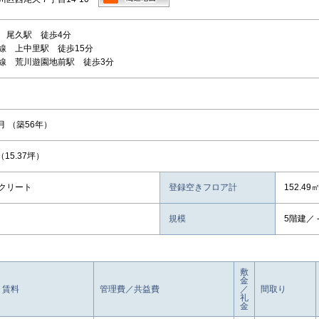
 尾久駅 徒歩4分
線 上中里駅 徒歩15分
線 荒川遊園地前駅 徒歩3分
8月 （築56年）
 （15.37坪）
クリート
登録空きフロア計
152.49
規模
5階建／ 
敷
金
賃料
管理費／共益費
／
間取り
礼
金