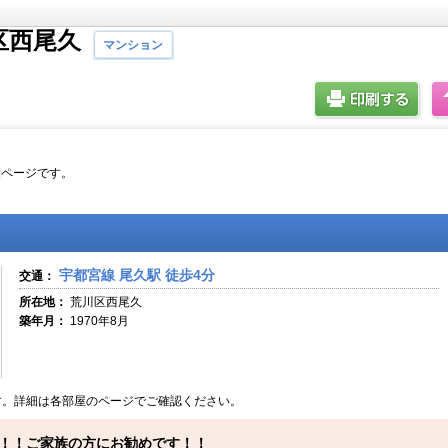
区西尾久
マンション
細ページです。
宇都宮線 尾久駅 徒歩4分
交通：
所在地：
荒川区西尾久
築年月：
1970年8月
す。詳細は各部屋のページでご確認ください。
！！ご家族の方にお勧めです！！