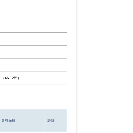
㎡ （46.12坪）
-
専有面積
詳細