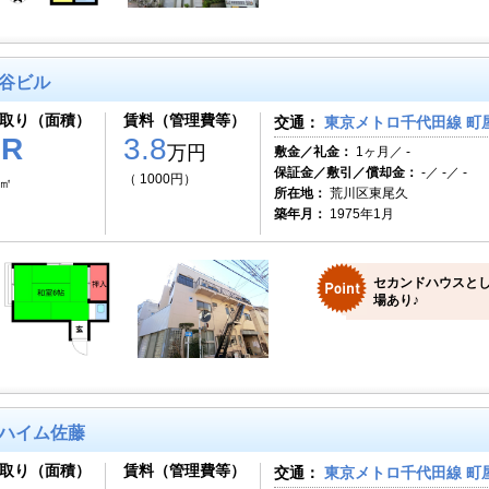
谷ビル
取り（面積）
賃料（管理費等）
交通：
東京メトロ千代田線 町屋
1R
3.8
万円
敷金／礼金：
1ヶ月／ -
保証金／敷引／償却金：
-／ -／ -
（ 1000円）
2㎡
所在地：
荒川区東尾久
築年月：
1975年1月
セカンドハウスとし
場あり♪
ハイム佐藤
取り（面積）
賃料（管理費等）
交通：
東京メトロ千代田線 町屋