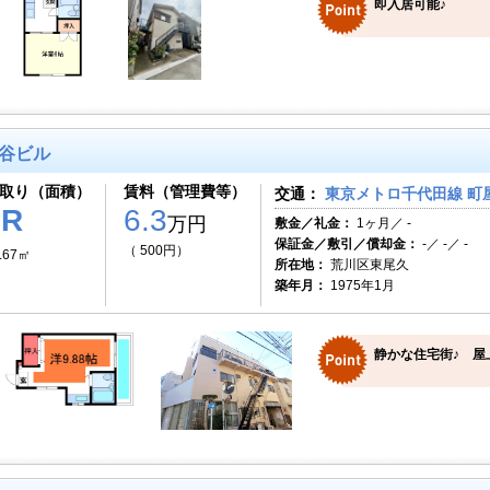
即入居可能♪
谷ビル
取り（面積）
賃料（管理費等）
交通：
東京メトロ千代田線 町屋
1R
6.3
万円
敷金／礼金：
1ヶ月／ -
保証金／敷引／償却金：
-／ -／ -
（ 500円）
.67㎡
所在地：
荒川区東尾久
築年月：
1975年1月
静かな住宅街♪ 屋