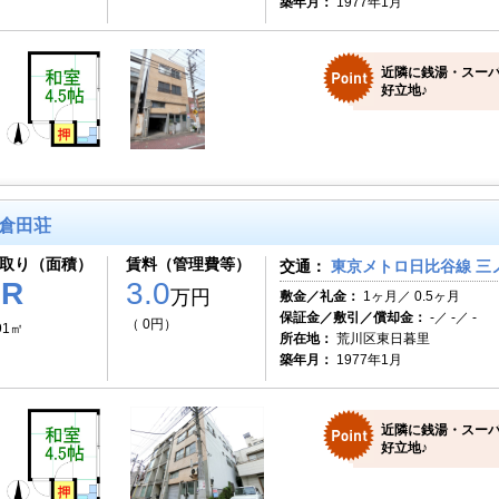
築年月：
1977年1月
近隣に銭湯・スー
好立地♪
倉田荘
取り（面積）
賃料（管理費等）
交通：
東京メトロ日比谷線 三ノ
1R
3.0
万円
敷金／礼金：
1ヶ月／ 0.5ヶ月
保証金／敷引／償却金：
-／ -／ -
（ 0円）
91㎡
所在地：
荒川区東日暮里
築年月：
1977年1月
近隣に銭湯・スー
好立地♪