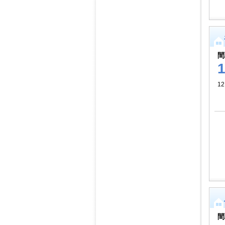
間
1
間