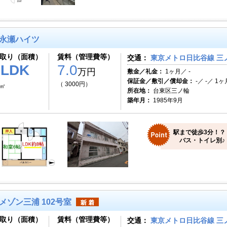
永瀬ハイツ
取り（面積）
賃料（管理費等）
交通：
東京メトロ日比谷線 三ノ
1LDK
7.0
万円
敷金／礼金：
1ヶ月／ -
保証金／敷引／償却金：
-／ -／ 1ヶ
（ 3000円）
1㎡
所在地：
台東区三ノ輪
築年月：
1985年9月
駅まで徒歩3分！？
バス・トイレ別♪
メゾン三浦 102号室
取り（面積）
賃料（管理費等）
交通：
東京メトロ日比谷線 三ノ