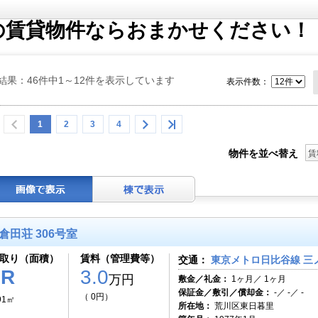
の賃貸物件ならおまかせください！
結果：46件中1～12件を表示しています
表示件数：
1
2
3
4
物件を並べ替え
賃
倉田荘 306号室
取り（面積）
賃料（管理費等）
交通：
東京メトロ日比谷線 三ノ
1R
3.0
万円
敷金／礼金：
1ヶ月／ 1ヶ月
保証金／敷引／償却金：
-／ -／ -
（ 0円）
91㎡
所在地：
荒川区東日暮里