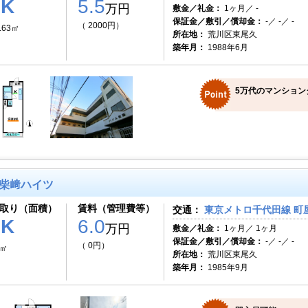
1K
5.5
万円
敷金／礼金：
1ヶ月／ -
保証金／敷引／償却金：
-／ -／ -
（ 2000円）
.63㎡
所在地：
荒川区東尾久
築年月：
1988年6月
5万代のマンション
柴﨑ハイツ
取り（面積）
賃料（管理費等）
交通：
東京メトロ千代田線 町屋
1K
6.0
万円
敷金／礼金：
1ヶ月／ 1ヶ月
保証金／敷引／償却金：
-／ -／ -
（ 0円）
9㎡
所在地：
荒川区東尾久
築年月：
1985年9月