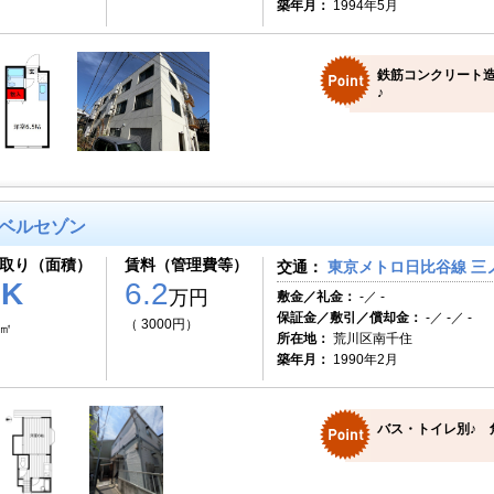
築年月：
1994年5月
鉄筋コンクリート造
♪
ベルセゾン
取り（面積）
賃料（管理費等）
交通：
東京メトロ日比谷線 三ノ
1K
6.2
万円
敷金／礼金：
-／ -
保証金／敷引／償却金：
-／ -／ -
（ 3000円）
3㎡
所在地：
荒川区南千住
築年月：
1990年2月
バス・トイレ別♪ 