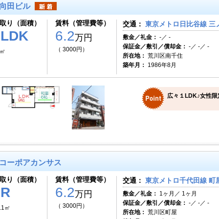
向田ビル
取り（面積）
賃料（管理費等）
交通：
東京メトロ日比谷線 三ノ
1LDK
6.2
万円
敷金／礼金：
-／ -
保証金／敷引／償却金：
-／ -／ -
（ 3000円）
8㎡
所在地：
荒川区南千住
築年月：
1986年8月
広々１LDK♪女性
コーポアカンサス
取り（面積）
賃料（管理費等）
交通：
東京メトロ千代田線 町屋
1R
6.2
万円
敷金／礼金：
1ヶ月／ 1ヶ月
保証金／敷引／償却金：
-／ -／ -
（ 3000円）
.1㎡
所在地：
荒川区町屋