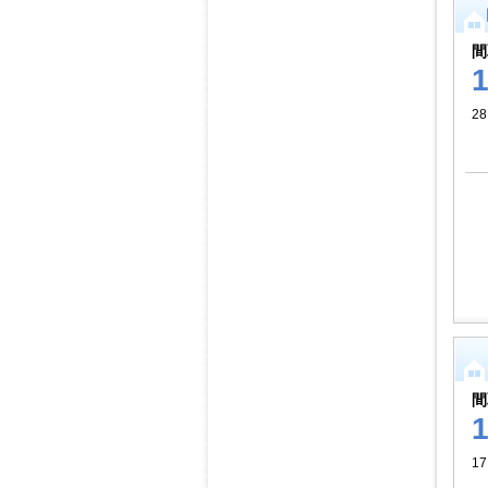
間
2
間
17