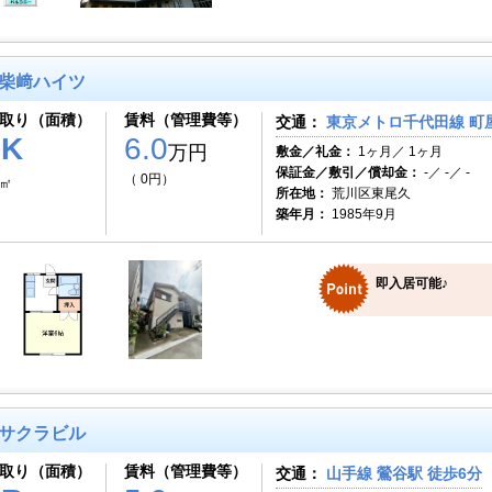
柴﨑ハイツ
取り（面積）
賃料（管理費等）
交通：
東京メトロ千代田線 町屋
1K
6.0
万円
敷金／礼金：
1ヶ月／ 1ヶ月
保証金／敷引／償却金：
-／ -／ -
（ 0円）
9㎡
所在地：
荒川区東尾久
築年月：
1985年9月
即入居可能♪
サクラビル
取り（面積）
賃料（管理費等）
交通：
山手線 鶯谷駅 徒歩6分