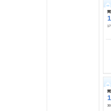
間
17
間
3