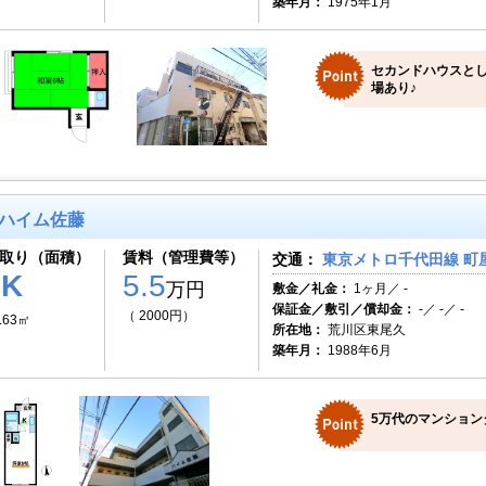
築年月：
1975年1月
セカンドハウスとし
場あり♪
ハイム佐藤
取り（面積）
賃料（管理費等）
交通：
東京メトロ千代田線 町屋
1K
5.5
万円
敷金／礼金：
1ヶ月／ -
保証金／敷引／償却金：
-／ -／ -
（ 2000円）
.63㎡
所在地：
荒川区東尾久
築年月：
1988年6月
5万代のマンション