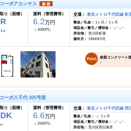
コーポアカンサス
取り（面積）
賃料（管理費等）
交通：
東京メトロ千代田線 町屋
1R
6.2
万円
敷金／礼金：
1ヶ月／ 1ヶ月
保証金／敷引／償却金：
-／ -／ -
（ 3000円）
.1㎡
所在地：
荒川区町屋
築年月：
1994年5月
鉄筋コンクリート造
♪
コーポ八千代 305号室
取り（面積）
賃料（管理費等）
交通：
東京メトロ千代田線 西日
1DK
6.6
万円
敷金／礼金：
-／ 1ヶ月
保証金／敷引／償却金：
-／ -／ -
（ 2000円）
0㎡
所在地：
荒川区西日暮里