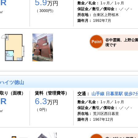
1R
5.9
万円
敷金／礼金：
1ヶ月／ 1ヶ月
保証金／敷引／償却金：
-／ -／ -
（ 3000円）
0㎡
所在地：
台東区上野桜木
築年月：
1992年7月
谷中霊園、上野公
境です
ハイツ徳山
取り（面積）
賃料（管理費等）
交通：
山手線 日暮里駅 徒歩7
1R
6.3
万円
敷金／礼金：
1ヶ月／ 1ヶ月
保証金／敷引／償却金：
-／ -／ -
（ 0円）
1㎡
所在地：
荒川区西日暮里
築年月：
1967年12月