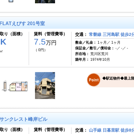
FLATえびす 201号室
取り（面積）
賃料（管理費等）
交通：
常磐線 三河島駅 徒歩2
2K
7.5
万円
敷金／礼金：
1ヶ月／ 1ヶ月
保証金／敷引／償却金：
-／ -／ -
（ 0円）
0㎡
所在地：
荒川区荒川
築年月：
1974年10月
◆駅近物件◆最上
サンクレスト峰岸ビル
取り（面積）
賃料（管理費等）
交通：
山手線 日暮里駅 徒歩8