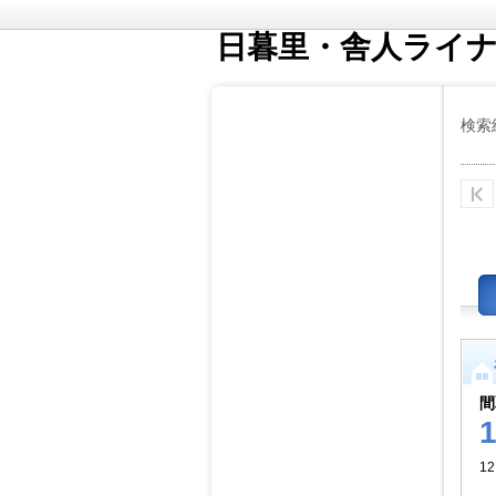
日暮里・舎人ライ
検索
間
1