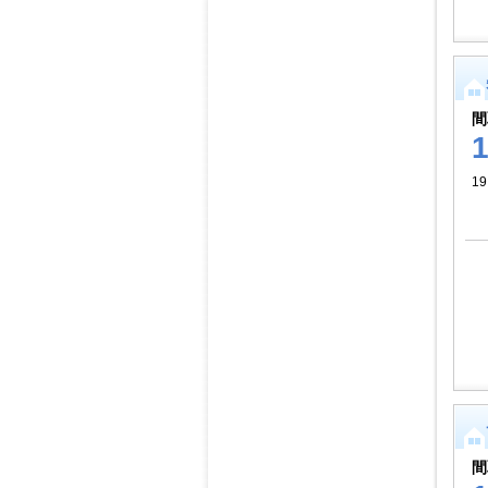
間
1
間