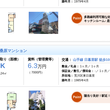
築年月：
1979年4月
多路線利用可能な好
キッチンルーム♪ 
桑原マンション
取り（面積）
賃料（管理費等）
交通：
山手線 日暮里駅 徒歩1
1K
6.3
万円
敷金／礼金：
1ヶ月／ 1ヶ月
保証金／敷引／償却金：
-／ 1ヶ月／ 
（ 7000円）
.24㎡
所在地：
荒川区東日暮里
築年月：
1985年4月
陽当り良好！駅近！E