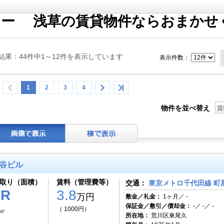
ナー 浅草の賃貸物件ならおまかせ
結果：44件中1～12件を表示しています
表示件数：
1
2
3
4
物件を並べ替え
賃
谷ビル
取り（面積）
賃料（管理費等）
交通：
東京メトロ千代田線 町屋
1R
3.8
万円
敷金／礼金：
1ヶ月／ -
保証金／敷引／償却金：
-／ -／ -
（ 1000円）
2㎡
所在地：
荒川区東尾久