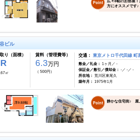
広々8帖のお部屋！
方にオススメです♪
谷ビル
取り（面積）
賃料（管理費等）
交通：
東京メトロ千代田線 町屋
1R
6.3
万円
敷金／礼金：
1ヶ月／ -
保証金／敷引／償却金：
-／ -／ -
（ 500円）
.67㎡
所在地：
荒川区東尾久
築年月：
1975年1月
静かな住宅街♪ 屋