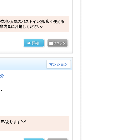
立地♪人気のバストイレ別♪広々使える
是非内見にお越しください♪
マンション
0分
-
Vあります^-^