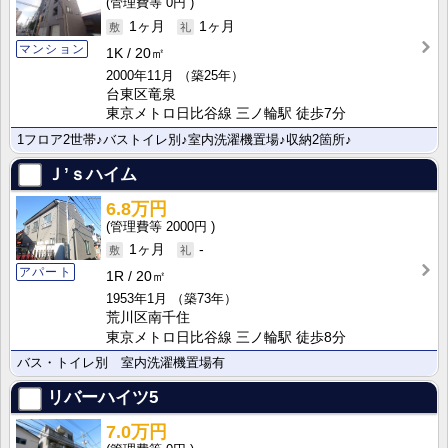
0円
1ヶ月
1ヶ月
マンション
1K
20㎡
2000年11月
（築25年）
台東区竜泉
東京メトロ日比谷線 三ノ輪駅 徒歩7分
1フロア2世帯♪バストイレ別♪室内洗濯機置場♪収納2箇所♪
Ｊ’ｓハイム
6.8万円
2000円
1ヶ月
-
アパート
1R
20㎡
1953年1月
（築73年）
荒川区南千住
東京メトロ日比谷線 三ノ輪駅 徒歩8分
バス・トイレ別 室内洗濯機置場有
リバーハイツ5
7.0万円