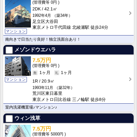
0円
2DK
42.1㎡
1992年4月
（築34年）
足立区大谷田
東京メトロ千代田線 北綾瀬駅 徒歩24分
マンション
南向きで日当たり良好！独立洗面台あり！
メゾンドウエハラ
7.5万円
0円
1ヶ月
1ヶ月
マンション
1R
20.9㎡
1993年11月
（築32年）
荒川区東日暮里
東京メトロ日比谷線 三ノ輪駅 徒歩8分
室内洗濯機置場♪マンション♪
ウィン浅草
7.5万円
5000円