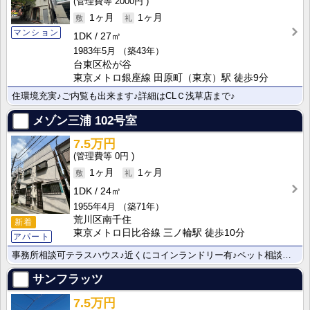
2000円
1ヶ月
1ヶ月
マンション
1DK
27㎡
1983年5月
（築43年）
台東区松が谷
東京メトロ銀座線 田原町（東京）駅 徒歩9分
住環境充実♪ご内覧も出来ます♪詳細はCLＣ浅草店まで♪
メゾン三浦
102号室
7.5万円
0円
1ヶ月
1ヶ月
1DK
24㎡
1955年4月
（築71年）
荒川区南千住
新着
東京メトロ日比谷線 三ノ輪駅 徒歩10分
アパート
事務所相談可テラスハウス♪近くにコインランドリー有♪ペット相談可です♪
サンフラッツ
7.5万円