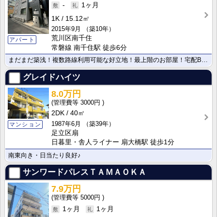
-
1ヶ月
1K
15.12㎡
2015年9月
（築10年）
荒川区南千住
アパート
常磐線 南千住駅 徒歩6分
まだまだ築浅！複数路線利用可能な好立地！最上階のお部屋！宅配BOX完備でネットショッピングも楽しめま･･･
グレイドハイツ
8.0万円
3000円
2DK
40㎡
1987年6月
（築39年）
マンション
足立区扇
日暮里・舎人ライナー 扇大橋駅 徒歩1分
南東向き・日当たり良好♪
サンワードパレスＴＡＭＡＯＫＡ
7.9万円
5000円
1ヶ月
1ヶ月