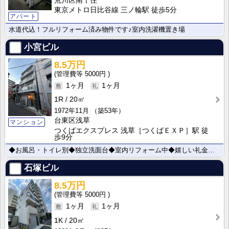
荒川区南千住
東京メトロ日比谷線 三ノ輪駅 徒歩5分
アパート
水道代込！フルリフォーム済み物件です♪室内洗濯機置き場
小宮ビル
8.5万円
5000円
1ヶ月
1ヶ月
1R
20㎡
1972年11月
（築53年）
台東区浅草
マンション
つくばエクスプレス 浅草［つくばＥＸＰ］駅 徒
歩9分
◆お風呂・トイレ別◆独立洗面台◆室内リフォーム中◆嬉しい礼金ナシ♪
石塚ビル
8.5万円
5000円
1ヶ月
1ヶ月
1K
20㎡