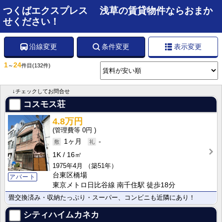
つくばエクスプレス 浅草の賃貸物件ならおまか
せください！
沿線変更
条件変更
表示変更
1
24
～
件目
(132件)
↓チェックしてお問合せ
コスモス荘
4.8万円
0円
1ヶ月
-
1K
16㎡
1975年4月
（築51年）
台東区橋場
アパート
東京メトロ日比谷線 南千住駅 徒歩18分
畳交換済み・収納たっぷり・スーパー、コンビニも近隣にあり！
シティハイムカネカ