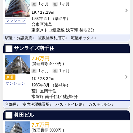
1ヶ月
1ヶ月
1K
17.19㎡
1992年2月
（築34年）
マンション
台東区浅草
東京メトロ銀座線 浅草駅 徒歩2分
駅近・分譲賃貸♪ 複数路線利用可♪ 宅配ボックス♪
サンライズ南千住
7.6万円
4000円
1ヶ月
1ヶ月
新着
1K
23.32㎡
マンション
1985年3月
（築41年）
荒川区南千住
常磐線 南千住駅 徒歩9分
角部屋♪ 室内洗濯機置場♪ バス・トイレ別♪ ガスキッチン♪
眞田ビル
7.7万円
3000円