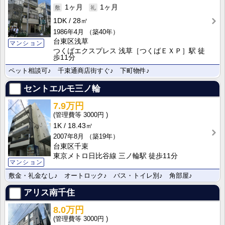
1ヶ月
1ヶ月
1DK
28㎡
1986年4月
（築40年）
台東区浅草
マンション
つくばエクスプレス 浅草［つくばＥＸＰ］駅 徒
歩11分
ペット相談可♪ 千束通商店街すぐ♪ 下町物件♪
セントエルモ三ノ輪
7.9万円
3000円
1K
18.43㎡
2007年8月
（築19年）
台東区千束
東京メトロ日比谷線 三ノ輪駅 徒歩11分
マンション
敷金・礼金なし♪ オートロック♪ バス・トイレ別♪ 角部屋♪
アリス南千住
8.0万円
3000円