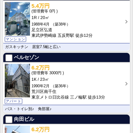
5.4万円
0円
1R
20㎡
1988年4月
（築38年）
足立区弘道
東武伊勢崎線 五反野駅 徒歩12分
マンション
ガスキッチン 居室7.5帖と広い
ベルセゾン
6.2万円
3000円
1K
23㎡
1990年2月
（築36年）
荒川区南千住
東京メトロ日比谷線 三ノ輪駅 徒歩13分
アパート
バス・トイレ別♪ 角部屋♪
向田ビル
6.2万円