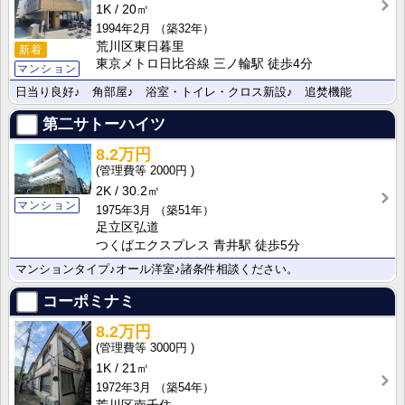
1K
20㎡
1994年2月
（築32年）
荒川区東日暮里
新着
東京メトロ日比谷線 三ノ輪駅 徒歩4分
マンション
日当り良好♪ 角部屋♪ 浴室・トイレ・クロス新設♪ 追焚機能
第二サトーハイツ
8.2万円
2000円
2K
30.2㎡
マンション
1975年3月
（築51年）
足立区弘道
つくばエクスプレス 青井駅 徒歩5分
マンションタイプ♪オール洋室♪諸条件相談ください。
コーポミナミ
8.2万円
3000円
1K
21㎡
1972年3月
（築54年）