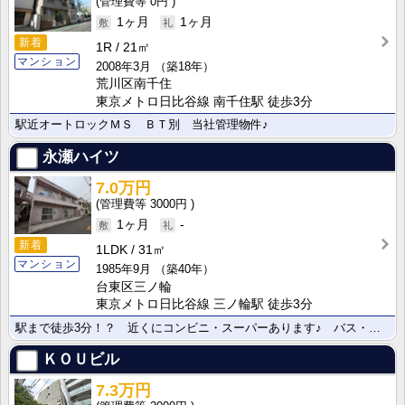
0円
1ヶ月
1ヶ月
新着
1R
21㎡
マンション
2008年3月
（築18年）
荒川区南千住
東京メトロ日比谷線 南千住駅 徒歩3分
駅近オートロックＭＳ ＢＴ別 当社管理物件♪
永瀬ハイツ
7.0万円
3000円
1ヶ月
-
新着
1LDK
31㎡
マンション
1985年9月
（築40年）
台東区三ノ輪
東京メトロ日比谷線 三ノ輪駅 徒歩3分
駅まで徒歩3分！？ 近くにコンビニ・スーパーあります♪ バス・トイレ別♪ 独立洗面台♪
ＫＯＵビル
7.3万円