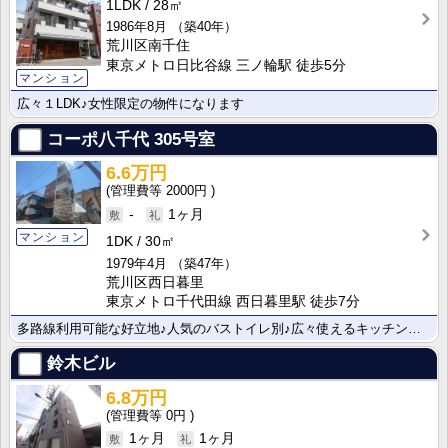
1LDK
28㎡
1986年8月
（築40年）
荒川区南千住
東京メトロ日比谷線 三ノ輪駅 徒歩5分
マンション
広々１LDK♪女性限定の物件になります
コーポ八千代
305号室
6.6万円
2000円
-
1ヶ月
マンション
1DK
30㎡
1979年4月
（築47年）
荒川区西日暮里
東京メトロ千代田線 西日暮里駅 徒歩7分
多路線利用可能な好立地♪人気のバストイレ別♪広々使えるキッチンルーム♪ 是非内見にお越しください♪
鈴木ビル
6.8万円
0円
1ヶ月
1ヶ月