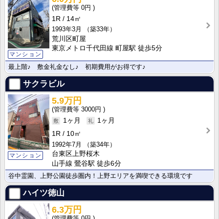
0円
1R
14㎡
1993年3月
（築33年）
荒川区町屋
東京メトロ千代田線 町屋駅 徒歩5分
マンション
最上階♪ 敷金礼金なし♪ 初期費用がお得です♪
サクラビル
5.9万円
3000円
1ヶ月
1ヶ月
1R
10㎡
1992年7月
（築34年）
台東区上野桜木
マンション
山手線 鶯谷駅 徒歩6分
谷中霊園、上野公園徒歩圏内！上野エリアを満喫できる環境です
ハイツ徳山
6.3万円
0円