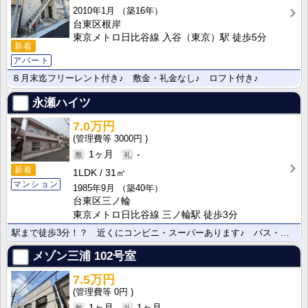
2010年1月
（築16年）
台東区根岸
東京メトロ日比谷線 入谷（東京）駅 徒歩5分
新着
アパート
８月末迄フリーレント付き♪ 敷金・礼金なし♪ ロフト付き♪
永瀬ハイツ
7.0万円
3000円
1ヶ月
-
新着
1LDK
31㎡
マンション
1985年9月
（築40年）
台東区三ノ輪
東京メトロ日比谷線 三ノ輪駅 徒歩3分
駅まで徒歩3分！？ 近くにコンビニ・スーパーあります♪ バス・トイレ別♪ 独立洗面台♪
メゾン三浦
102号室
7.5万円
0円
1ヶ月
1ヶ月