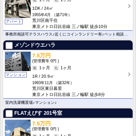
1DK
24㎡
1955年4月
（築71年）
荒川区南千住
アパート
東京メトロ日比谷線 三ノ輪駅 徒歩10分
事務所相談可テラスハウス♪近くにコインランドリー有♪ペット相談可です♪
メゾンドウエハラ
7.5万円
0円
1ヶ月
1ヶ月
マンション
1R
20.9㎡
1993年11月
（築32年）
荒川区東日暮里
東京メトロ日比谷線 三ノ輪駅 徒歩8分
室内洗濯機置場♪マンション♪
FLATえびす
201号室
7.5万円
0円