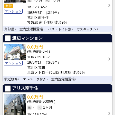
1ヶ月
1ヶ月
新着
1K
23.32㎡
マンション
1985年3月
（築41年）
荒川区南千住
常磐線 南千住駅 徒歩9分
角部屋♪ 室内洗濯機置場♪ バス・トイレ別♪ ガスキッチン♪
渡辺マンション
8.0万円
0円
1DK
29.16㎡
1973年1月
（築53年）
マンション
荒川区荒川
東京メトロ千代田線 町屋駅 徒歩6分
駅近物件♪ エレベータ付き♪ 室内洗濯機置場♪
アリス南千住
8.0万円
3000円
-
1ヶ月
1K
15.12㎡