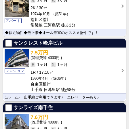
1ヶ月
1ヶ月
2K
30㎡
1974年10月
（築51年）
荒川区荒川
アパート
常磐線 三河島駅 徒歩2分
◆駅近物件◆最上階◆オール洋室のオススメ物件です！
サンクレスト峰岸ビル
7.5万円
4000円
1ヶ月
1ヶ月
マンション
1R
17.18㎡
1990年4月
（築36年）
台東区根岸
山手線 日暮里駅 徒歩8分
1ルーム♪ 山手線ご利用できます♪ エレベータ―あり♪
サンライズ南千住
7.6万円
4000円