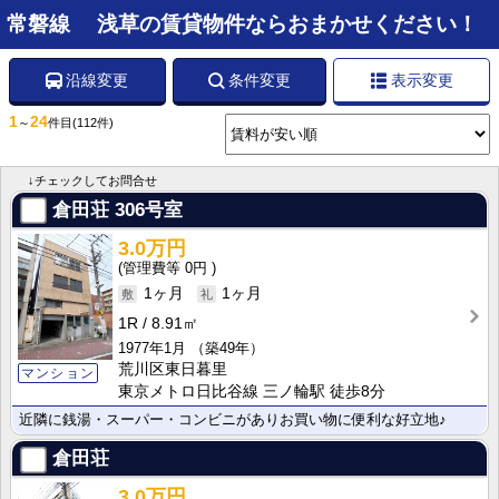
常磐線 浅草の賃貸物件ならおまかせください！
沿線変更
条件変更
表示変更
1
24
～
件目
(112件)
↓チェックしてお問合せ
倉田荘
306号室
3.0万円
0円
1ヶ月
1ヶ月
1R
8.91㎡
1977年1月
（築49年）
荒川区東日暮里
マンション
東京メトロ日比谷線 三ノ輪駅 徒歩8分
近隣に銭湯・スーパー・コンビニがありお買い物に便利な好立地♪
倉田荘
3.0万円