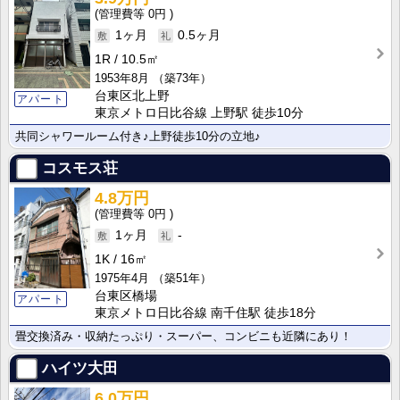
0円
1ヶ月
0.5ヶ月
1R
10.5㎡
1953年8月
（築73年）
台東区北上野
アパート
東京メトロ日比谷線 上野駅 徒歩10分
共同シャワールーム付き♪上野徒歩10分の立地♪
コスモス荘
4.8万円
0円
1ヶ月
-
1K
16㎡
1975年4月
（築51年）
台東区橋場
アパート
東京メトロ日比谷線 南千住駅 徒歩18分
畳交換済み・収納たっぷり・スーパー、コンビニも近隣にあり！
ハイツ大田
6.0万円