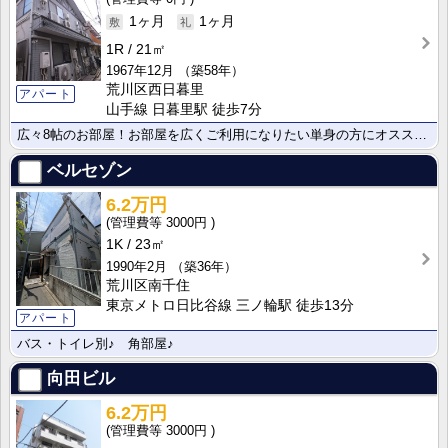
1ヶ月
1ヶ月
1R
21㎡
1967年12月
（築58年）
荒川区西日暮里
アパート
山手線 日暮里駅 徒歩7分
広々8帖のお部屋！お部屋を広くご利用になりたい単身の方にオススメです♪
ベルセゾン
6.2万円
3000円
1K
23㎡
1990年2月
（築36年）
荒川区南千住
東京メトロ日比谷線 三ノ輪駅 徒歩13分
アパート
バス・トイレ別♪ 角部屋♪
向田ビル
6.2万円
3000円