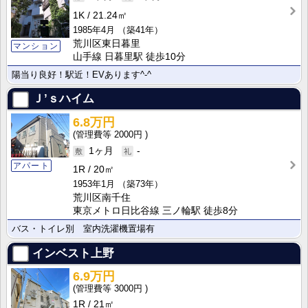
1K
21.24㎡
1985年4月
（築41年）
荒川区東日暮里
マンション
山手線 日暮里駅 徒歩10分
陽当り良好！駅近！EVあります^-^
Ｊ’ｓハイム
6.8万円
2000円
1ヶ月
-
アパート
1R
20㎡
1953年1月
（築73年）
荒川区南千住
東京メトロ日比谷線 三ノ輪駅 徒歩8分
バス・トイレ別 室内洗濯機置場有
インベスト上野
6.9万円
3000円
1R
21㎡