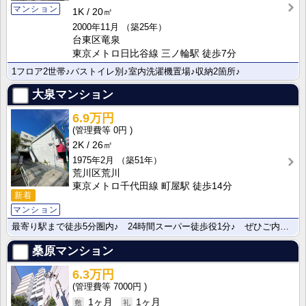
マンション
1K
20㎡
2000年11月
（築25年）
台東区竜泉
東京メトロ日比谷線 三ノ輪駅 徒歩7分
1フロア2世帯♪バストイレ別♪室内洗濯機置場♪収納2箇所♪
大泉マンション
6.9万円
0円
2K
26㎡
1975年2月
（築51年）
荒川区荒川
東京メトロ千代田線 町屋駅 徒歩14分
新着
マンション
最寄り駅まで徒歩5分圏内♪ 24時間スーパー徒歩役1分♪ ぜひご内覧ください♪
桑原マンション
6.3万円
7000円
1ヶ月
1ヶ月