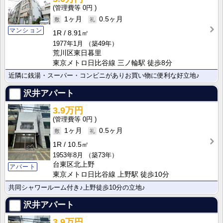
0円
1ヶ月
0.5ヶ月
マンション
1R
8.91㎡
1977年1月
（築49年）
荒川区東日暮里
東京メトロ日比谷線 三ノ輪駅 徒歩8分
近隣に銭湯・スーパー・コンビニがありお買い物に便利な好立地♪
沢井アパート
3.9万円
0円
1ヶ月
0.5ヶ月
1R
10.5㎡
1953年8月
（築73年）
台東区北上野
アパート
東京メトロ日比谷線 上野駅 徒歩10分
共同シャワールーム付き♪上野徒歩10分の立地♪
沢井アパート
3.9万円