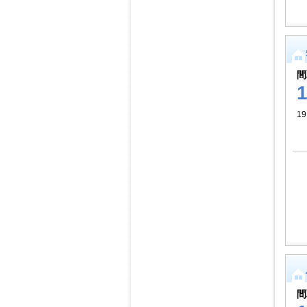
間
1
間