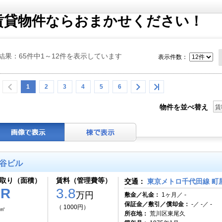
賃貸物件ならおまかせください！
結果：65件中1～12件を表示しています
表示件数：
1
2
3
4
5
6
物件を並べ替え
賃
谷ビル
取り（面積）
賃料（管理費等）
交通：
東京メトロ千代田線 町屋
1R
3.8
万円
敷金／礼金：
1ヶ月／ -
保証金／敷引／償却金：
-／ -／ -
（ 1000円）
2㎡
所在地：
荒川区東尾久