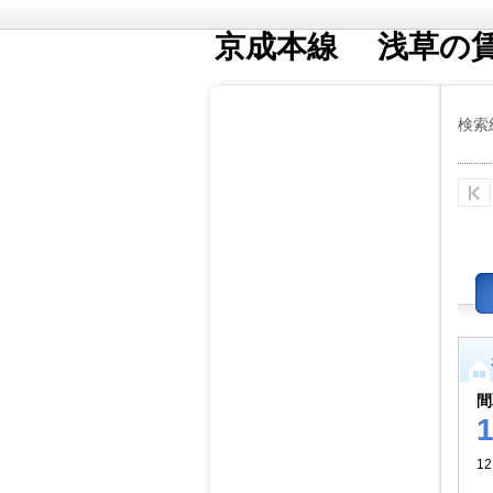
京成本線 浅草の
検索
間
1