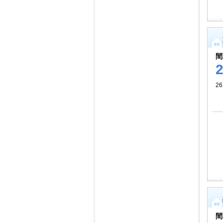
間
2
間