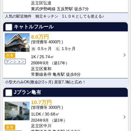
足立区弘道
東武伊勢崎線 五反野駅 徒歩7分
人気の駅近物件 独立キッチン 1ＬＤＫとしても使える♪
キャトルフルール
8.0万円
4000円
0.5ヶ月
1.5ヶ月
新着
1K
25.74㎡
マンション
2008年9月
（築17年）
足立区東和
常磐線各停 亀有駅 徒歩8分
小型犬のみOK(敷金計2ヶ月) 居室7.3帖と広め！
Jブラン亀有
10.7万円
3000円
1LDK
30.68㎡
2024年9月
（築1年）
足立区中川
新着