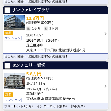
日当たり良好！ 北綾瀬駅徒歩5分の好立地！
サンヴァレイプラザ
13.8万円
8000円
1ヶ月
1ヶ月
新着
2DK
47㎡
マンション
1991年10月
（築34年）
足立区谷中
東京メトロ千代田線 北綾瀬駅 徒歩5分
日当たり良好！ 北綾瀬駅徒歩5分の好立地！
センチュリー堀切
5.8万円
5000円
1K
24.33㎡
1988年1月
（築38年）
葛飾区堀切
新着
京成本線 堀切菖蒲園駅 徒歩4分
マンション
フリーレント1ヶ月♪ インターネット無料♪ 都市ガス♪