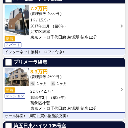
7.2万円
4000円
1K
15.9㎡
2017年11月
（築8年）
足立区綾瀬
東京メトロ千代田線 綾瀬駅 徒歩12分
新着
アパート
インターネット無料♪ ロフト付き♪
プリメーラ綾瀬
8.3万円
4600円
1ヶ月
1ヶ月
新着
2DK
42.7㎡
マンション
1989年3月
（築37年）
葛飾区小菅
東京メトロ千代田線 綾瀬駅 徒歩12分
オール洋室♪ 周辺に買い物施設充実♪
第五日東ハイツ
105号室