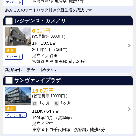
常磐線各停 亀有駅 徒歩7分
アパート
あんしんのオートロック付き☆新生活を築浅で☆
レジデンス・カメアリ
6.3万円
3000円
1K
19.51㎡
2018年1月
（築8年）
新着
足立区大谷田
アパート
常磐線各停 亀有駅 徒歩20分
築浅物件♪ 敷金・礼金ナシ♪
サンヴァレイプラザ
16.0万円
10000円
1ヶ月
1ヶ月
新着
1LDK
64.7㎡
マンション
1991年10月
（築34年）
足立区谷中
東京メトロ千代田線 北綾瀬駅 徒歩5分