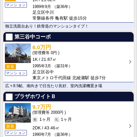
マンション
1989年9月
（築36年）
足立区中川
常磐線各停 亀有駅 徒歩15分
独立洗面台あり！鉄骨造のマンションタイプ！
第三谷中コーポ
6.0万円
0円
1K
21.87㎡
1995年3月
（築31年）
新着
足立区谷中
マンション
東京メトロ千代田線 北綾瀬駅 徒歩7分
広々8.5帖、南向きで日当たり良好、室内洗濯機置き場
プラザホワイトＢ
9.7万円
2000円
1ヶ月
1ヶ月
新着
2DK
43.46㎡
マンション
1990年7月
（築36年）