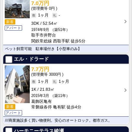
7.0万円
0円
1ヶ月
-
新着
3DK
52.54㎡
アパート
1974年9月
（築51年）
取手市井野台
関鉄常総線 西取手駅 徒歩5分
ペット飼育可能 駐車場付き【小型車のみ】
エル・ドラード
7.7万円
3000円
1ヶ月
1ヶ月
1K
21.83㎡
2015年3月
（築11年）
葛飾区亀有
新着
常磐線各停 亀有駅 徒歩4分
アパート
///商業施設多く買い物便利。安心のオートロック。都市ガス。
ハーモニーテラス綾瀬