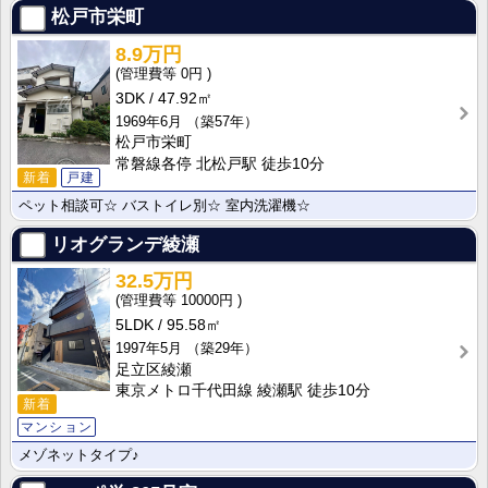
松戸市栄町
8.9万円
0円
3DK
47.92㎡
1969年6月
（築57年）
松戸市栄町
常磐線各停 北松戸駅 徒歩10分
新着
戸建
ペット相談可☆ バストイレ別☆ 室内洗濯機☆
リオグランデ綾瀬
32.5万円
10000円
5LDK
95.58㎡
1997年5月
（築29年）
足立区綾瀬
東京メトロ千代田線 綾瀬駅 徒歩10分
新着
マンション
メゾネットタイプ♪