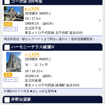
コーポ栄
205号室
6.0万円
3000円
1K
17.5㎡
1985年1月
（築41年）
新着
足立区千住
アパート
東京メトロ千代田線 北千住駅 徒歩10分
商店街至近！駅からアパートまで明るい道のり！室内洗濯機置場！収納付き！2口ガスコンロ設置可能！
ハーモニーテラス綾瀬Ⅳ
7.1万円
4000円
-
1ヶ月
1K
16.12㎡
新着
2018年1月
（築8年）
アパート
足立区綾瀬
東京メトロ千代田線 綾瀬駅 徒歩10分
4.9帖のロフト付き★おしゃれな室内★
井野台貸家