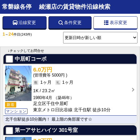
常磐線各停 綾瀬店の賃貸物件沿線検索
沿線変更
条件変更
表示変更
1
24
～
件目
(243件)
↓チェックしてお問合せ
中居町コーポ
6.0万円
5000円
1ヶ月
1ヶ月
1K
23.2㎡
1980年4月
（築46年）
足立区千住中居町
新着
東京メトロ日比谷線 北千住駅 徒歩10分
マンション
北千住駅徒歩10分圏内！ 最上階の角部屋です☆
第一アサヒハイツ
301号室