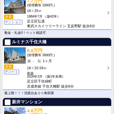
7.7万円
1000円
1K
25㎡
1984年7月
（築42年）
新着
足立区弘道
マンション
東武スカイツリーライン 五反野駅 徒歩8分
敷金・礼金0！ペット相談可
ルミナス千住大橋
8.8万円
3000円
-
1ヶ月
新着
1K
20.59㎡
アパート
新築
2026年3月
（築1年未満）
足立区千住緑町
京成本線 千住大橋駅 徒歩8分
最上階！！！洗面台あり☆角部屋
新井マンション
4.8万円