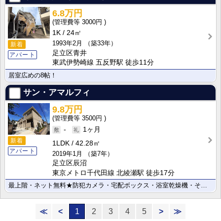
6.8万円
3000円
1K
24㎡
1993年2月
（築33年）
新着
足立区青井
アパート
東武伊勢崎線 五反野駅 徒歩11分
居室広めの8帖！
サン・アマルフィ
9.8万円
3500円
-
1ヶ月
新着
1LDK
42.28㎡
アパート
2019年1月
（築7年）
足立区辰沼
東京メトロ千代田線 北綾瀬駅 徒歩17分
最上階・ネット無料★防犯カメラ・宅配ボックス・浴室乾燥機・その他設備豊富☆
≪
<
1
2
3
4
5
>
≫