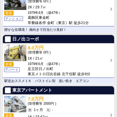
0円
2K
29.7㎡
1979年4月
（築47年）
新着
葛飾区東金町
マンション
常磐線各停 金町（東京）駅 徒歩21分
靜かな住環境！ 南向きで日当たり良好！
日ノ出コーポ
8.0万円
0円
1K
21㎡
1979年6月
（築47年）
新着
足立区日ノ出町
アパート
東京メトロ日比谷線 北千住駅 徒歩9分
駅近おススメ１Ｋ バストイレ別 追い炊き エアコン
東京アパートメント
7.0万円
2000円
1ヶ月
-
新着
1K
23.62㎡