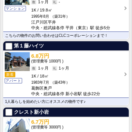
1ヶ月
-
マンション
1K
19.8㎡
1995年8月
（築31年）
江戸川区平井
中央・総武線各停 平井（東京）駅 徒歩5分
こちらの物件のお問い合わせはCLCコーポレーションまで！
第１藤ハイツ
6.8万円
1000円
1ヶ月
1ヶ月
新着
1K
18㎡
アパート
1983年7月
（築43年）
葛飾区奥戸
中央・総武線各停 新小岩駅 徒歩22分
1人暮らしを始めたい方にオススメの物件です♪
クレスト新小岩
6.7万円
3000円