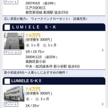
アパート
2007年8月
（築19年）
江戸川区松江
都営新宿線 船堀駅 徒歩23分
広い居室が魅力♪ ウォークインクローゼット♪ 設備充実♪
ＬＵＭＩＥＬＥ Ｓ・Ｋ
7.5万円
3000円
1ヶ月
1ヶ月
1R
19.75㎡
マンション
2000年12月
（築25年）
葛飾区新小岩
中央・総武線各停 新小岩駅 徒歩6分
新小岩徒歩6分一人暮らしにおすすめの物件！
LUMIELE S･KⅡ
7.5万円
3000円
-
1ヶ月
アパート
1K
20㎡