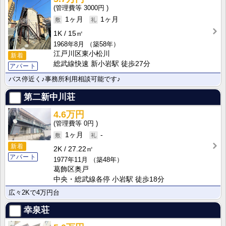
3000円
1ヶ月
1ヶ月
1K
15㎡
1968年8月
（築58年）
江戸川区東小松川
新着
総武線快速 新小岩駅 徒歩27分
アパート
バス停近く♪事務所利用相談可能です♪
第二新中川荘
4.6万円
0円
1ヶ月
-
新着
2K
27.22㎡
アパート
1977年11月
（築48年）
葛飾区奥戸
中央・総武線各停 小岩駅 徒歩18分
広々2Kで4万円台
幸泉荘