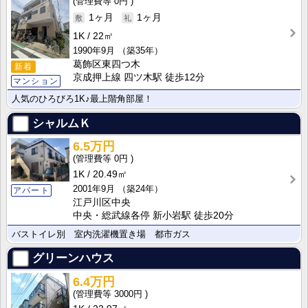
0円
1ヶ月
1ヶ月
1K
22㎡
1990年9月
（築35年）
葛飾区東四つ木
新着
京成押上線 四ツ木駅 徒歩12分
マンション
人気のひろびろ1K♪最上階角部屋！
シャルムＫ
6.5万円
0円
1K
20.49㎡
2001年9月
（築24年）
アパート
江戸川区中央
中央・総武線各停 新小岩駅 徒歩20分
バストイレ別 室内洗濯機置き場 都市ガス
グリーンハウス
6.4万円
3000円