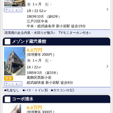
1ヶ月
-
マンション
1R
22.52㎡
1963年10月
（築62年）
江戸川区中央
中央・総武線各停 新小岩駅 徒歩19分
清潔感のある内装・水回りが魅力♪ TVモニターホン付き♪
メゾンド蔵弐番館
6.0万円
2000円
1ヶ月
-
1K
22㎡
1995年3月
（築31年）
葛飾区西新小岩
新着
総武線快速 新小岩駅 徒歩8分
マンション
■礼金なし ■バス・トイレ別 ■ガスコンロ1口
コーポ清水
6.0万円
3000円