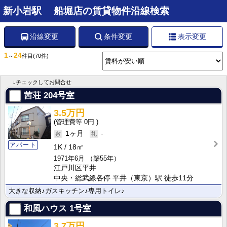
新小岩駅 船堀店の賃貸物件沿線検索
沿線変更
条件変更
表示変更
1
24
～
件目
(70件)
↓チェックしてお問合せ
茜荘
204号室
3.5万円
0円
1ヶ月
-
アパート
1K
18㎡
1971年6月
（築55年）
江戸川区平井
中央・総武線各停 平井（東京）駅 徒歩11分
大きな収納♪ガスキッチン♪専用トイレ♪
和風ハウス
1号室
3.7万円