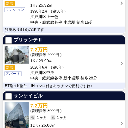
新着
1K
25.92㎡
マンション
1990年2月
（築36年）
江戸川区上一色
中央・総武線各停 小岩駅 徒歩15分
独洗ありBT別の1Kです
ブリランテⅡ
7.2万円
2000円
1K
29.99㎡
2020年6月
（築6年）
新着
江戸川区中央
アパート
中央・総武線各停 新小岩駅 徒歩28分
BT別１K物件！IHコンロ付きキッチンで便利ですね♪
サンケイビル
7.2万円
3000円
1ヶ月
1ヶ月
1DK
26.88㎡