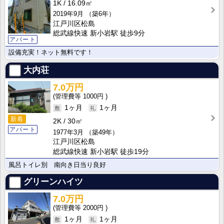
1K
16.09㎡
2019年9月
（築6年）
江戸川区松島
総武線快速 新小岩駅 徒歩9分
アパート
設備充実！ネット無料です！
大内荘
7.0万円
1000円
1ヶ月
1ヶ月
新着
2K
30㎡
アパート
1977年3月
（築49年）
江戸川区松島
総武線快速 新小岩駅 徒歩19分
風呂トイレ別 南向き日当り良好
グリーンハイツ
7.0万円
2000円
1ヶ月
1ヶ月