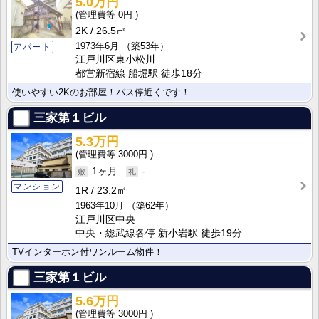
5.0万円
0円
2K
26.5㎡
1973年6月
（築53年）
アパート
江戸川区東小松川
都営新宿線 船堀駅 徒歩18分
使いやすい2Kのお部屋！バス停近くです！
三家第１ビル
5.3万円
3000円
1ヶ月
-
マンション
1R
23.2㎡
1963年10月
（築62年）
江戸川区中央
中央・総武線各停 新小岩駅 徒歩19分
TVインターホン付ワンルーム物件！
三家第１ビル
5.6万円
3000円