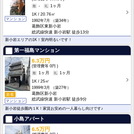
-
1ヶ月
1K
20.76㎡
マンション
1992年7月
（築34年）
葛飾区東新小岩
総武線快速 新小岩駅 徒歩13分
新小岩エリアの1K！室内明るいです！
第一福島マンション
6.3万円
0円
1ヶ月
1ヶ月
1K
25㎡
1999年3月
（築27年）
葛飾区新小岩
新着
総武線快速 新小岩駅 徒歩9分
マンション
新小岩徒歩圏内１K！家賃お安めの一人暮らし向けです♪
小島アパート
6.5万円