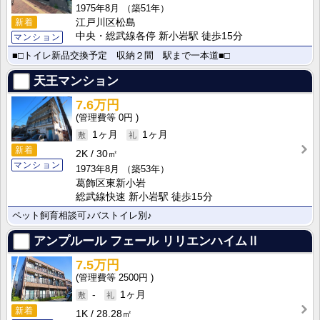
1975年8月
（築51年）
江戸川区松島
新着
中央・総武線各停 新小岩駅 徒歩15分
マンション
■□トイレ新品交換予定 収納２間 駅まで一本道■□
天王マンション
7.6万円
0円
1ヶ月
1ヶ月
新着
2K
30㎡
マンション
1973年8月
（築53年）
葛飾区東新小岩
総武線快速 新小岩駅 徒歩15分
ペット飼育相談可♪バストイレ別♪
アンプルール フェール リリエンハイムⅡ
7.5万円
2500円
-
1ヶ月
新着
1K
28.28㎡