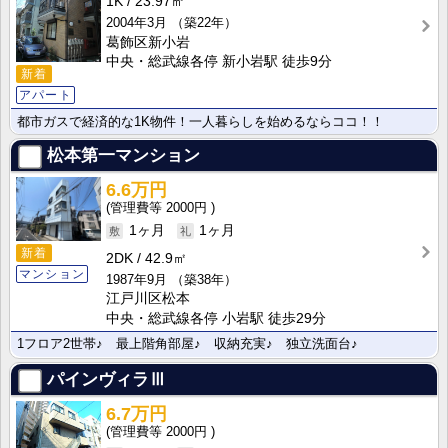
1K
23.97㎡
2004年3月
（築22年）
葛飾区新小岩
中央・総武線各停 新小岩駅 徒歩9分
新着
アパート
都市ガスで経済的な1K物件！一人暮らしを始めるならココ！！
松本第一マンション
6.6万円
2000円
1ヶ月
1ヶ月
新着
2DK
42.9㎡
マンション
1987年9月
（築38年）
江戸川区松本
中央・総武線各停 小岩駅 徒歩29分
1フロア2世帯♪ 最上階角部屋♪ 収納充実♪ 独立洗面台♪
パインヴィラⅢ
6.7万円
2000円