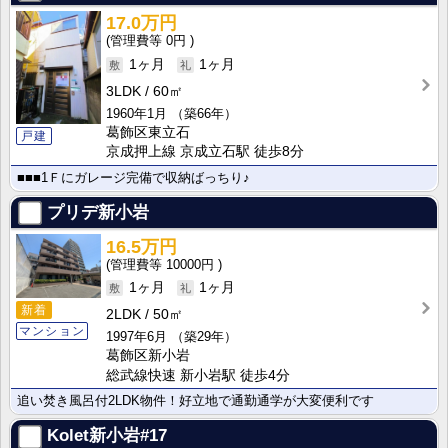
17.0万円
0円
1ヶ月
1ヶ月
3LDK
60㎡
1960年1月
（築66年）
葛飾区東立石
戸建
京成押上線 京成立石駅 徒歩8分
■■■1Ｆにガレージ完備で収納ばっちり♪
プリデ新小岩
16.5万円
10000円
1ヶ月
1ヶ月
新着
2LDK
50㎡
マンション
1997年6月
（築29年）
葛飾区新小岩
総武線快速 新小岩駅 徒歩4分
追い焚き風呂付2LDK物件！好立地で通勤通学が大変便利です
Kolet新小岩#17