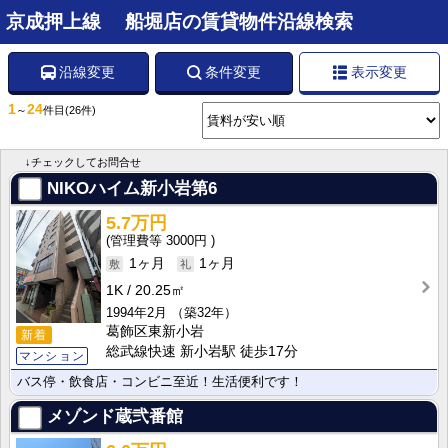
京成押上線 船堀店の賃貸物件沿線検索
沿線変更
条件変更
表示変更
1
24
～
件目
(26件)
↓チェックしてお問合せ
NIKOハイム新小岩第6
5.7万円
3000円
1ヶ月
1ヶ月
1K
20.25㎡
1994年2月
（築32年）
葛飾区東新小岩
新着
総武線快速 新小岩駅 徒歩17分
マンション
バス停・飲食店・コンビニ至近！生活便利です！
メゾンド蔵弐番館