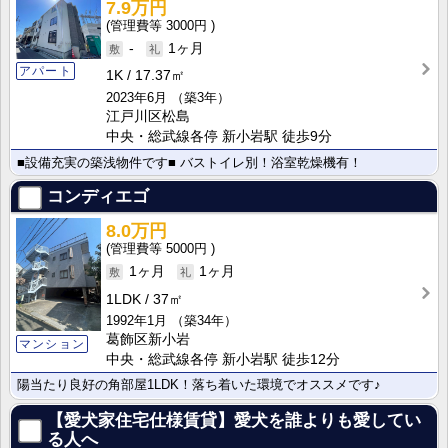
7.9万円
3000円
-
1ヶ月
アパート
1K
17.37㎡
2023年6月
（築3年）
江戸川区松島
中央・総武線各停 新小岩駅 徒歩9分
■設備充実の築浅物件です■ バストイレ別！浴室乾燥機有！
コンディエゴ
8.0万円
5000円
1ヶ月
1ヶ月
1LDK
37㎡
1992年1月
（築34年）
葛飾区新小岩
マンション
中央・総武線各停 新小岩駅 徒歩12分
陽当たり良好の角部屋1LDK！落ち着いた環境でオススメです♪
【愛犬家住宅仕様賃貸】愛犬を誰よりも愛してい
る人へ