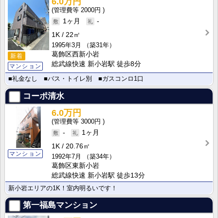
6.0万円
2000円
1ヶ月
-
1K
22㎡
1995年3月
（築31年）
葛飾区西新小岩
新着
総武線快速 新小岩駅 徒歩8分
マンション
■礼金なし ■バス・トイレ別 ■ガスコンロ1口
コーポ清水
6.0万円
3000円
-
1ヶ月
1K
20.76㎡
マンション
1992年7月
（築34年）
葛飾区東新小岩
総武線快速 新小岩駅 徒歩13分
新小岩エリアの1K！室内明るいです！
第一福島マンション