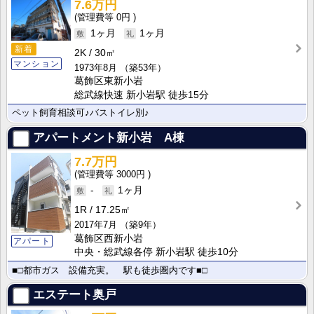
7.6万円
0円
1ヶ月
1ヶ月
新着
2K
30㎡
マンション
1973年8月
（築53年）
葛飾区東新小岩
総武線快速 新小岩駅 徒歩15分
ペット飼育相談可♪バストイレ別♪
アパートメント新小岩 A棟
7.7万円
3000円
-
1ヶ月
1R
17.25㎡
2017年7月
（築9年）
葛飾区西新小岩
アパート
中央・総武線各停 新小岩駅 徒歩10分
■□都市ガス 設備充実。 駅も徒歩圏内です■□
エステート奥戸