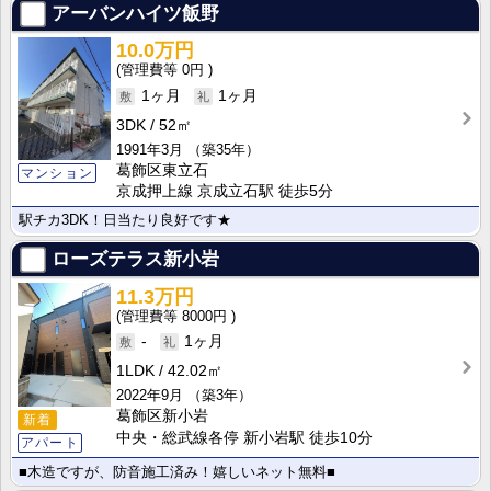
アーバンハイツ飯野
10.0万円
0円
1ヶ月
1ヶ月
3DK
52㎡
1991年3月
（築35年）
葛飾区東立石
マンション
京成押上線 京成立石駅 徒歩5分
駅チカ3DK！日当たり良好です★
ローズテラス新小岩
11.3万円
8000円
-
1ヶ月
1LDK
42.02㎡
2022年9月
（築3年）
葛飾区新小岩
新着
中央・総武線各停 新小岩駅 徒歩10分
アパート
■木造ですが、防音施工済み！嬉しいネット無料■