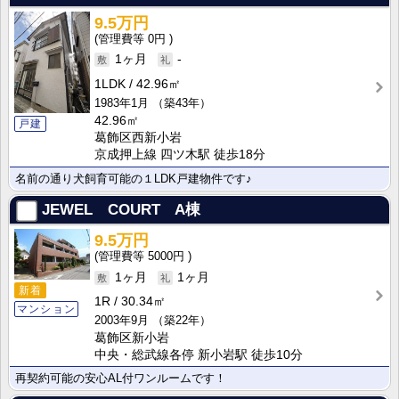
9.5万円
0円
1ヶ月
-
1LDK
42.96㎡
1983年1月
（築43年）
42.96㎡
戸建
葛飾区西新小岩
京成押上線 四ツ木駅 徒歩18分
名前の通り犬飼育可能の１LDK戸建物件です♪
JEWEL COURT A棟
9.5万円
5000円
1ヶ月
1ヶ月
新着
1R
30.34㎡
マンション
2003年9月
（築22年）
葛飾区新小岩
中央・総武線各停 新小岩駅 徒歩10分
再契約可能の安心AL付ワンルームです！