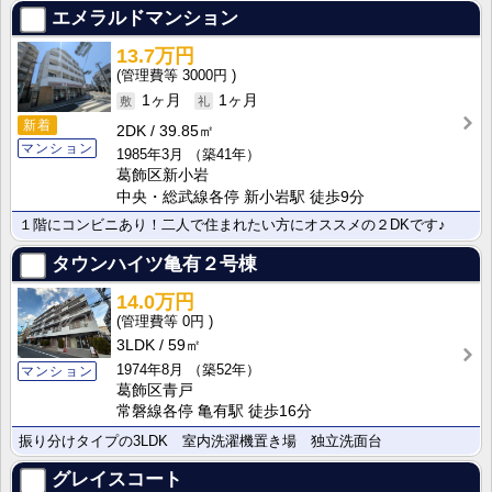
エメラルドマンション
13.7万円
3000円
1ヶ月
1ヶ月
新着
2DK
39.85㎡
マンション
1985年3月
（築41年）
葛飾区新小岩
中央・総武線各停 新小岩駅 徒歩9分
１階にコンビニあり！二人で住まれたい方にオススメの２DKです♪
タウンハイツ亀有２号棟
14.0万円
0円
3LDK
59㎡
1974年8月
（築52年）
マンション
葛飾区青戸
常磐線各停 亀有駅 徒歩16分
振り分けタイプの3LDK 室内洗濯機置き場 独立洗面台
グレイスコート