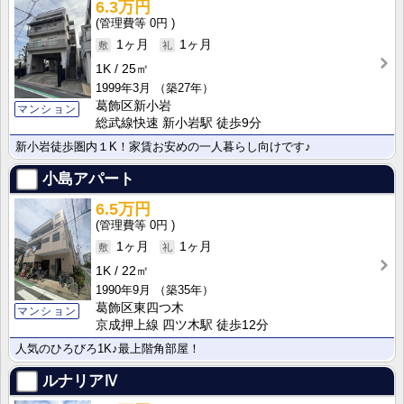
6.3万円
0円
1ヶ月
1ヶ月
1K
25㎡
1999年3月
（築27年）
葛飾区新小岩
マンション
総武線快速 新小岩駅 徒歩9分
新小岩徒歩圏内１K！家賃お安めの一人暮らし向けです♪
小島アパート
6.5万円
0円
1ヶ月
1ヶ月
1K
22㎡
1990年9月
（築35年）
葛飾区東四つ木
マンション
京成押上線 四ツ木駅 徒歩12分
人気のひろびろ1K♪最上階角部屋！
ルナリアⅣ