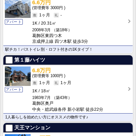
6.6万円
3000円
1ヶ月
-
アパート
1K
20.31㎡
2008年3月
（築18年）
葛飾区東四つ木
京成押上線 四ツ木駅 徒歩3分
駅チカ！バストイレ別・ロフト付きの1Kタイプ！
第１藤ハイツ
6.8万円
1000円
1ヶ月
1ヶ月
アパート
1K
18㎡
1983年7月
（築43年）
葛飾区奥戸
中央・総武線各停 新小岩駅 徒歩22分
1人暮らしを始めたい方にオススメの物件です♪
天王マンション