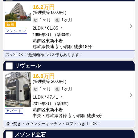
16.2万円
8000円
1ヶ月
1ヶ月
新着
2LDK
61.85㎡
マンション
1996年3月
（築30年）
葛飾区東新小岩
総武線快速 新小岩駅 徒歩18分
広々2LDK！徒歩圏内にバス停もあります！
リヴェール
16.8万円
2000円
1ヶ月
1ヶ月
1LDK
47.41㎡
2017年3月
（築9年）
葛飾区東新小岩
アパート
中央・総武線各停 新小岩駅 徒歩5分
追い焚き・カウンターキッチン・ロフトつき１LDK！
メゾンド立石