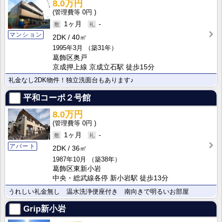
8.0万円
0円
1ヶ月
-
マンション
2DK
40㎡
1995年3月
（築31年）
葛飾区奥戸
京成押上線 京成立石駅 徒歩15分
礼金なし2DK物件！独立洗面台もあります♪
平和コーポ２号館
8.0万円
0円
1ヶ月
-
アパート
2DK
36㎡
1987年10月
（築38年）
葛飾区東新小岩
中央・総武線各停 新小岩駅 徒歩13分
うれしい礼金無し 温水洗浄便座付き 南向きで明るいお部屋
Grip新小岩