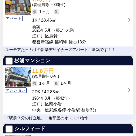
2000円
1ヶ月
-
アパート
1K
28.46㎡
新築
2026年5月
（築1年未満）
江戸川区鹿骨
都営新宿線 篠崎駅 徒歩13分
ユーモアたっぷりの新築デザイナーズアパート！新築です！！
杉浦マンション
11.0万円
0円
1ヶ月
1ヶ月
マンション
2DK
42.83㎡
1984年3月
（築42年）
江戸川区南小岩
中央・総武線各停 小岩駅 徒歩3分
『駅前３分の好立地』 角部屋のオススメ物件
シルフィード