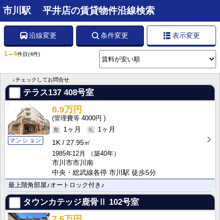
市川駅 平井店の賃貸物件沿線検索
沿線変更
条件変更
表示変更
1
4
～
件目
(4件)
↓チェックしてお問合せ
テラス137
408号室
6.9万円
4000円
1ヶ月
1ヶ月
マンション
1K
27.95㎡
1985年12月
（築40年）
市川市市川南
中央・総武線各停 市川駅 徒歩5分
最上階角部屋♪オートロック付き♪
タウンカテッジ鹿骨Ⅱ
102号室
7.5万円