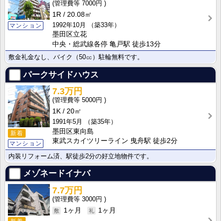
7000円
1R
20.08㎡
1992年10月
（築33年）
マンション
墨田区立花
中央・総武線各停 亀戸駅 徒歩13分
敷金礼金なし、バイク（50㏄）駐輪無料です。
パークサイドハウス
7.3万円
5000円
1K
20㎡
1991年5月
（築35年）
墨田区東向島
新着
東武スカイツリーライン 曳舟駅 徒歩2分
マンション
内装リフォーム済、駅徒歩2分の好立地物件です。
メゾネードイナバ
7.7万円
3000円
1ヶ月
1ヶ月