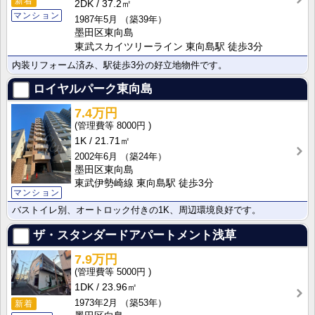
新着
2DK
37.2㎡
マンション
1987年5月
（築39年）
墨田区東向島
東武スカイツリーライン 東向島駅 徒歩3分
内装リフォーム済み、駅徒歩3分の好立地物件です。
ロイヤルパーク東向島
7.4万円
8000円
1K
21.71㎡
2002年6月
（築24年）
墨田区東向島
東武伊勢崎線 東向島駅 徒歩3分
マンション
バストイレ別、オートロック付きの1K、周辺環境良好です。
ザ・スタンダードアパートメント浅草
7.9万円
5000円
1DK
23.96㎡
1973年2月
（築53年）
新着