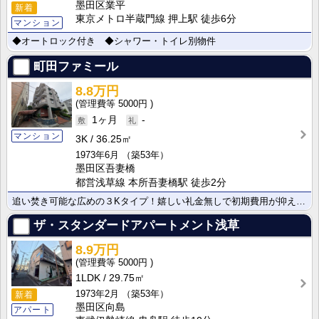
墨田区業平
新着
東京メトロ半蔵門線 押上駅 徒歩6分
マンション
◆オートロック付き ◆シャワー・トイレ別物件
町田ファミール
8.8万円
5000円
1ヶ月
-
マンション
3K
36.25㎡
1973年6月
（築53年）
墨田区吾妻橋
都営浅草線 本所吾妻橋駅 徒歩2分
追い焚き可能な広めの３Kタイプ！嬉しい礼金無しで初期費用が抑えられます！駅にも至近で住環境良好！
ザ・スタンダードアパートメント浅草
8.9万円
5000円
1LDK
29.75㎡
1973年2月
（築53年）
新着
墨田区向島
アパート