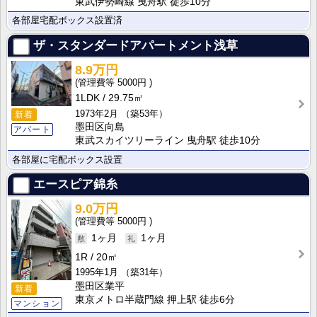
東武伊勢崎線 曳舟駅 徒歩10分
各部屋宅配ボックス設置済
ザ・スタンダードアパートメント浅草
8.9万円
5000円
1LDK
29.75㎡
1973年2月
（築53年）
新着
墨田区向島
アパート
東武スカイツリーライン 曳舟駅 徒歩10分
各部屋に宅配ボックス設置
エースピア錦糸
9.0万円
5000円
1ヶ月
1ヶ月
1R
20㎡
1995年1月
（築31年）
墨田区業平
新着
東京メトロ半蔵門線 押上駅 徒歩6分
マンション