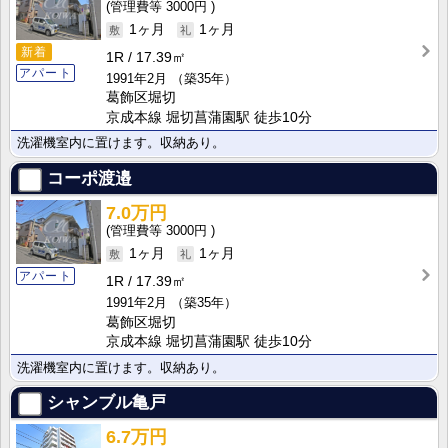
3000円
1ヶ月
1ヶ月
新着
1R
17.39㎡
アパート
1991年2月
（築35年）
葛飾区堀切
京成本線 堀切菖蒲園駅 徒歩10分
洗濯機室内に置けます。収納あり。
コーポ渡邉
7.0万円
3000円
1ヶ月
1ヶ月
アパート
1R
17.39㎡
1991年2月
（築35年）
葛飾区堀切
京成本線 堀切菖蒲園駅 徒歩10分
洗濯機室内に置けます。収納あり。
シャンブル亀戸
6.7万円