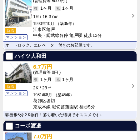
5000円
1ヶ月
1ヶ月
1R
16.37㎡
1990年10月
（築35年）
江東区亀戸
新着
中央・総武線各停 亀戸駅 徒歩13分
マンション
オートロック、エレベーター付きのお部屋です。
ハイツ大和田
6.7万円
0円
1ヶ月
1ヶ月
新着
2K
29㎡
マンション
1981年8月
（築45年）
葛飾区堀切
京成本線 堀切菖蒲園駅 徒歩5分
駅徒歩5分２K物件！落ち着いた環境でオススメです♪
コーポ渡邉
7.0万円