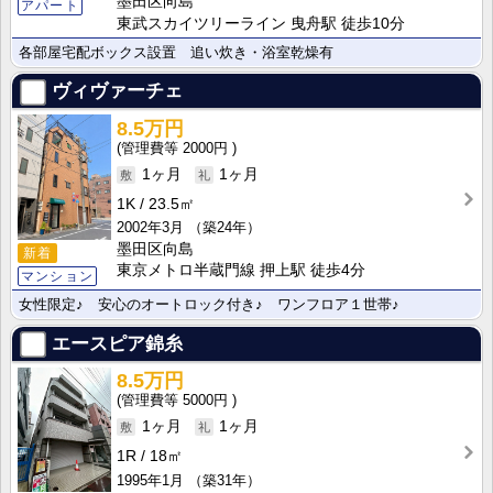
墨田区向島
アパート
東武スカイツリーライン 曳舟駅 徒歩10分
各部屋宅配ボックス設置 追い炊き・浴室乾燥有
ヴィヴァーチェ
8.5万円
2000円
1ヶ月
1ヶ月
1K
23.5㎡
2002年3月
（築24年）
墨田区向島
新着
東京メトロ半蔵門線 押上駅 徒歩4分
マンション
女性限定♪ 安心のオートロック付き♪ ワンフロア１世帯♪
エースピア錦糸
8.5万円
5000円
1ヶ月
1ヶ月
1R
18㎡
1995年1月
（築31年）