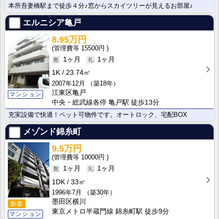
本所吾妻橋駅まで徒歩４分♪窓からスカイツリーが見えるお部屋♪
エルニシア亀戸
8.95万円
15500円
1ヶ月
1ヶ月
1K
23.74㎡
2007年12月
（築18年）
江東区亀戸
マンション
中央・総武線各停 亀戸駅 徒歩13分
充実設備で快適！ペット可物件です。オートロック、宅配BOX
メゾンド錦糸町
9.5万円
10000円
1ヶ月
1ヶ月
1DK
33㎡
1996年7月
（築30年）
墨田区横川
新着
東京メトロ半蔵門線 錦糸町駅 徒歩9分
マンション