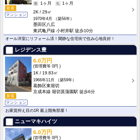
1ヶ月
1ヶ月
新着
2K
29㎡
マンション
1970年4月
（築56年）
墨田区八広
東武亀戸線 小村井駅 徒歩10分
オール洋室にリフォーム済！閑静な住宅街で住み心地良好！
レジデンス豊
6.0万円
0円
1K
19.83㎡
1966年11月
（築59年）
葛飾区東堀切
京成本線 堀切菖蒲園駅 徒歩6分
新着
マンション
お家賃抑え目の1R 最上階角部屋！
ニューマキハイツ
6.0万円
0円