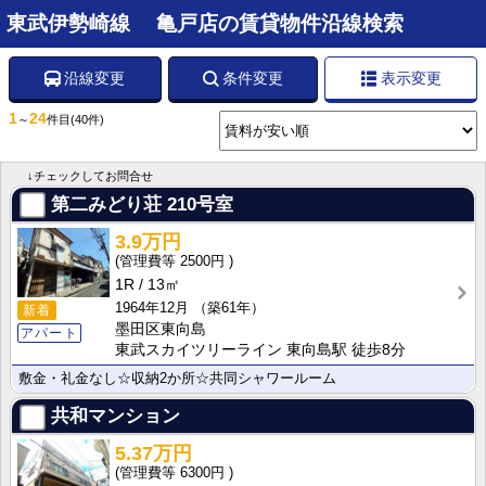
東武伊勢崎線 亀戸店の賃貸物件沿線検索
沿線変更
条件変更
表示変更
1
24
～
件目
(40件)
↓チェックしてお問合せ
第二みどり荘
210号室
3.9万円
2500円
1R
13㎡
1964年12月
（築61年）
新着
墨田区東向島
アパート
東武スカイツリーライン 東向島駅 徒歩8分
敷金・礼金なし☆収納2か所☆共同シャワールーム
共和マンション
5.37万円
6300円