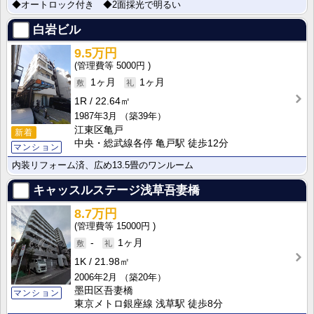
◆オートロック付き ◆2面採光で明るい
白岩ビル
9.5万円
5000円
1ヶ月
1ヶ月
1R
22.64㎡
1987年3月
（築39年）
江東区亀戸
新着
中央・総武線各停 亀戸駅 徒歩12分
マンション
内装リフォーム済、広め13.5畳のワンルーム
キャッスルステージ浅草吾妻橋
8.7万円
15000円
-
1ヶ月
1K
21.98㎡
2006年2月
（築20年）
墨田区吾妻橋
マンション
東京メトロ銀座線 浅草駅 徒歩8分