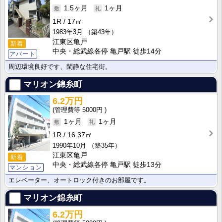
1.5ヶ月
1ヶ月
1R
17㎡
1983年3月
（築43年）
江東区亀戸
新着
中央・総武線各停 亀戸駅 徒歩14分
アパート
周辺環境良好です、閑静な住宅街。
マリオン錦糸町
6.2万円
5000円
1ヶ月
1ヶ月
1R
16.37㎡
1990年10月
（築35年）
江東区亀戸
新着
中央・総武線各停 亀戸駅 徒歩13分
マンション
エレベーター、オートロック付きのお部屋です。
マリオン錦糸町
6.2万円