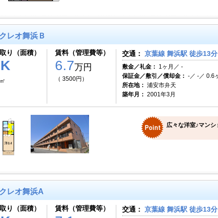
クレオ舞浜Ｂ
取り（面積）
賃料（管理費等）
交通：
京葉線 舞浜駅 徒歩13分
1K
6.7
万円
敷金／礼金：
1ヶ月／ -
保証金／敷引／償却金：
-／ -／ 0.
（ 3500円）
3㎡
所在地：
浦安市弁天
築年月：
2001年3月
広々な洋室♪マンシ
クレオ舞浜A
取り（面積）
賃料（管理費等）
交通：
京葉線 舞浜駅 徒歩13分