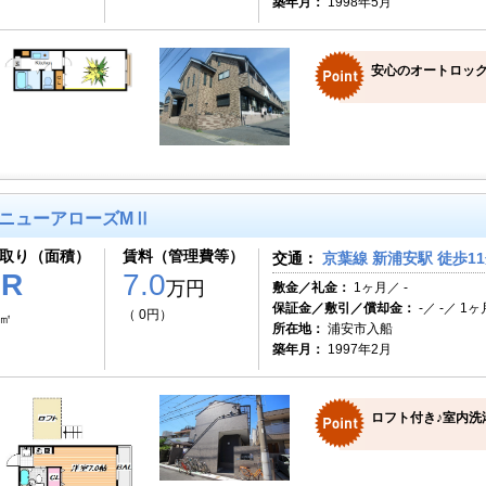
築年月：
1998年5月
安心のオートロック
ニューアローズMⅡ
取り（面積）
賃料（管理費等）
交通：
京葉線 新浦安駅 徒歩1
1R
7.0
万円
敷金／礼金：
1ヶ月／ -
保証金／敷引／償却金：
-／ -／ 1ヶ
（ 0円）
7㎡
所在地：
浦安市入船
築年月：
1997年2月
ロフト付き♪室内洗