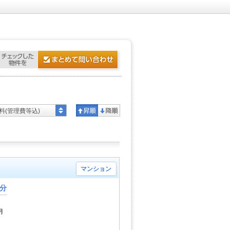
料(管理費等込)
マンション
3分
月