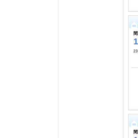
間
2
間