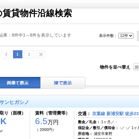
の賃貸物件沿線検索
結果：8件中1～8件を表示しています
表示件数：
1
物件を並べ替え
賃
サンヒガシノ
取り（面積）
賃料（管理費等）
交通：
京葉線 新浦安駅 徒歩2
1K
6.5
万円
敷金／礼金：
1ヶ月／ -
保証金／敷引／償却金：
-／ -／ 1ヶ
（ 2000円）
0㎡
所在地：
浦安市東野