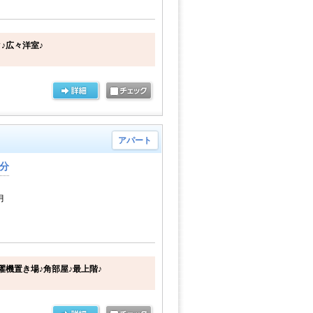
♪広々洋室♪
アパート
1分
月
濯機置き場♪角部屋♪最上階♪