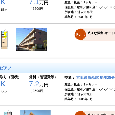
1K
7.1
万円
敷金／礼金：
1ヶ月／ -
保証金／敷引／償却金：
-／ -／ 0.
（ 3500円）
.15㎡
所在地：
浦安市弁天
築年月：
2001年3月
広々な洋室♪オート
ピアノ
取り（面積）
賃料（管理費等）
交通：
京葉線 舞浜駅 徒歩25分
1K
7.2
万円
敷金／礼金：
1ヶ月／ -
保証金／敷引／償却金：
-／ -／ 0.
（ 3500円）
.22㎡
所在地：
浦安市東野
築年月：
2005年3月