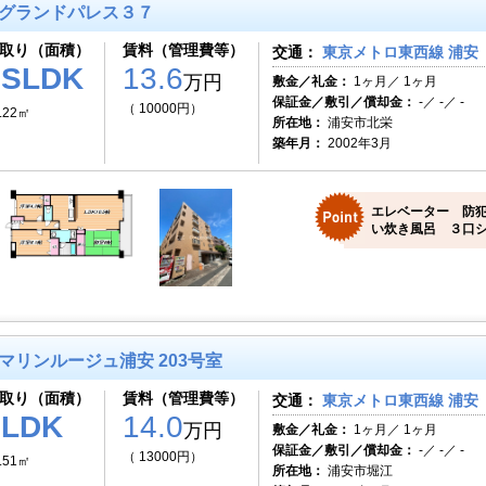
グランドパレス３７
取り（面積）
賃料（管理費等）
交通：
東京メトロ東西線 浦安（
2SLDK
13.6
万円
敷金／礼金：
1ヶ月／ 1ヶ月
保証金／敷引／償却金：
-／ -／ -
（ 10000円）
.22㎡
所在地：
浦安市北栄
築年月：
2002年3月
エレベーター 防犯
い炊き風呂 ３口
マリンルージュ浦安 203号室
取り（面積）
賃料（管理費等）
交通：
東京メトロ東西線 浦安（
2LDK
14.0
万円
敷金／礼金：
1ヶ月／ 1ヶ月
保証金／敷引／償却金：
-／ -／ -
（ 13000円）
.51㎡
所在地：
浦安市堀江