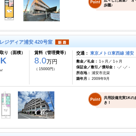
広々した居室♪ オ
歩圏♪
レジディア浦安 420号室
取り（面積）
賃料（管理費等）
交通：
東京メトロ東西線 浦安（
1K
8.0
万円
敷金／礼金：
1ヶ月／ 1ヶ月
保証金／敷引／償却金：
-／ -／ -
（ 15000円）
1㎡
所在地：
浦安市北栄
築年月：
2009年9月
共用設備充実1Kの
き！