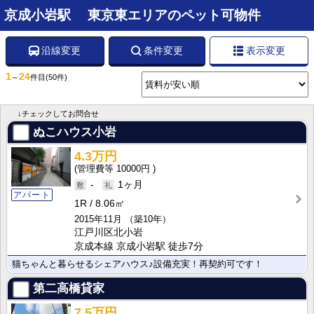
京成小岩駅 東京東エリアのペット可物件
沿線変更
条件変更
表示変更
1
24
～
件目
(50件)
↓チェックしてお問合せ
ぬこハウス小岩
4.3万円
10000円
-
1ヶ月
アパート
1R
8.06㎡
2015年11月
（築10年）
江戸川区北小岩
京成本線 京成小岩駅 徒歩7分
猫ちゃんと暮らせるシェアハウス♪設備充実！再契約可です！
第二高橋貸家
7.5万円