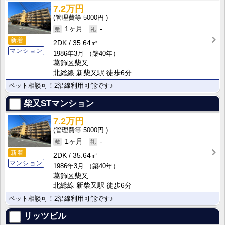
7.2万円
5000円
1ヶ月
-
新着
2DK
35.64㎡
マンション
1986年3月
（築40年）
葛飾区柴又
北総線 新柴又駅 徒歩6分
ペット相談可！2沿線利用可能です♪
柴又STマンション
7.2万円
5000円
1ヶ月
-
新着
2DK
35.64㎡
マンション
1986年3月
（築40年）
葛飾区柴又
北総線 新柴又駅 徒歩6分
ペット相談可！2沿線利用可能です♪
リッツビル