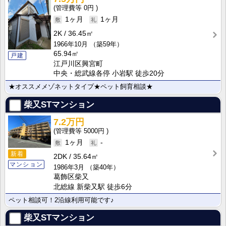
0円
1ヶ月
1ヶ月
2K
36.45㎡
1966年10月
（築59年）
65.94㎡
戸建
江戸川区興宮町
中央・総武線各停 小岩駅 徒歩20分
★オススメメゾネットタイプ★ペット飼育相談★
柴又STマンション
7.2万円
5000円
1ヶ月
-
新着
2DK
35.64㎡
マンション
1986年3月
（築40年）
葛飾区柴又
北総線 新柴又駅 徒歩6分
ペット相談可！2沿線利用可能です♪
柴又STマンション