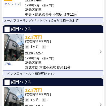
2LDK
48㎡
マンション
1999年7月
（築27年）
葛飾区細田
中央・総武線各停 小岩駅 徒歩12分
オールフローリング♪ペット可♪（犬または猫一匹まで）
細田ハウス
12.3万円
6000円
1ヶ月
-
2LDK
52㎡
1999年6月
（築27年）
葛飾区細田
戸建
京成本線 京成小岩駅 徒歩11分
リビング広々！ペット相談可能です♪
細田ハウス
12.3万円
6000円
1ヶ月
-