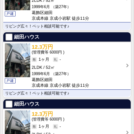
2LDK
52㎡
1999年6月
（築27年）
葛飾区細田
戸建
京成本線 京成小岩駅 徒歩11分
リビング広々！ペット相談可能です♪
細田ハウス
12.3万円
6000円
1ヶ月
-
2LDK
52㎡
1999年6月
（築27年）
葛飾区細田
戸建
京成本線 京成小岩駅 徒歩11分
リビング広々！ペット相談可能です♪
細田ハウス
12.3万円
6000円
1ヶ月
-