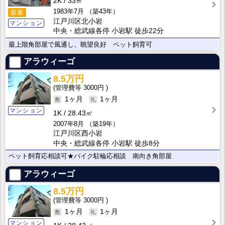
2K
33㎡
1983年7月
（築43年）
新着
江戸川区北小岩
マンション
中央・総武線各停 小岩駅 徒歩22分
最上階角部屋で風通し、眺望良好 ペット飼育可
アラウィーゴ
8.5万円
3000円
1ヶ月
1ヶ月
マンション
1K
28.43㎡
2007年8月
（築19年）
江戸川区西小岩
中央・総武線各停 小岩駅 徒歩8分
ペット飼育応相談可★バイク駐輪応相談 南向き角部屋
アラウィーゴ
8.5万円
3000円
1ヶ月
1ヶ月
マンション