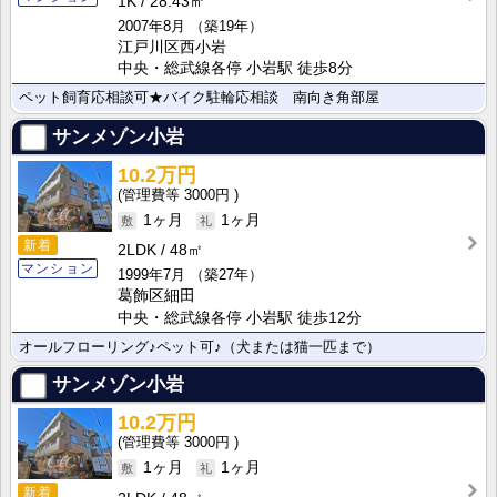
1K
28.43㎡
2007年8月
（築19年）
江戸川区西小岩
中央・総武線各停 小岩駅 徒歩8分
ペット飼育応相談可★バイク駐輪応相談 南向き角部屋
サンメゾン小岩
10.2万円
3000円
1ヶ月
1ヶ月
新着
2LDK
48㎡
マンション
1999年7月
（築27年）
葛飾区細田
中央・総武線各停 小岩駅 徒歩12分
オールフローリング♪ペット可♪（犬または猫一匹まで）
サンメゾン小岩
10.2万円
3000円
1ヶ月
1ヶ月
新着