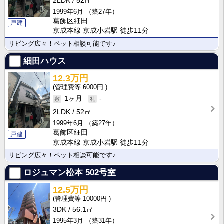
2LDK
52㎡
1999年6月
（築27年）
葛飾区細田
戸建
京成本線 京成小岩駅 徒歩11分
リビング広々！ペット相談可能です♪
細田ハウス
12.3万円
6000円
1ヶ月
-
2LDK
52㎡
1999年6月
（築27年）
葛飾区細田
戸建
京成本線 京成小岩駅 徒歩11分
リビング広々！ペット相談可能です♪
ロジュマン松本
502号室
12.5万円
10000円
3DK
56.1㎡
1995年3月
（築31年）