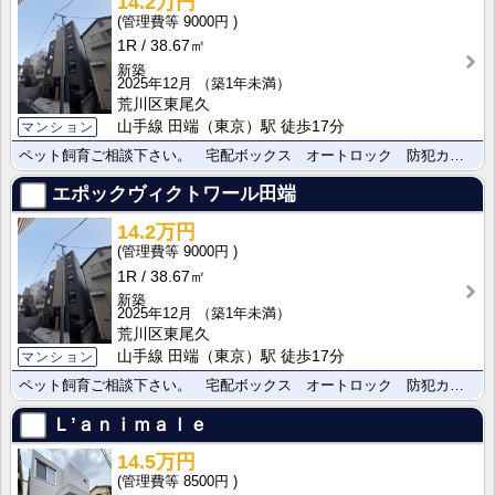
14.2万円
9000円
1R
38.67㎡
新築
2025年12月
（築1年未満）
荒川区東尾久
山手線 田端（東京）駅 徒歩17分
マンション
ペット飼育ご相談下さい。 宅配ボックス オートロック 防犯カメラ
エポックヴィクトワール田端
14.2万円
9000円
1R
38.67㎡
新築
2025年12月
（築1年未満）
荒川区東尾久
山手線 田端（東京）駅 徒歩17分
マンション
ペット飼育ご相談下さい。 宅配ボックス オートロック 防犯カメラ
Ｌ’ａｎｉｍａｌｅ
14.5万円
8500円