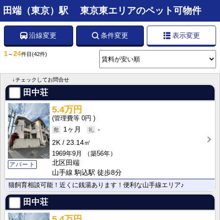
田端（東京）駅 東京東エリアのペット可物件
沿線変更
条件変更
表示変更
1
24
～
件目
(42件)
↓チェックしてお問合せ
田中荘
5.4万円
0円
1ヶ月
-
2K
23.14㎡
1969年9月
（築56年）
北区田端
アパート
山手線 駒込駅 徒歩8分
猫飼育相談可能！近くに銭湯あります！便利な山手線エリア♪
田中荘
5.4万円