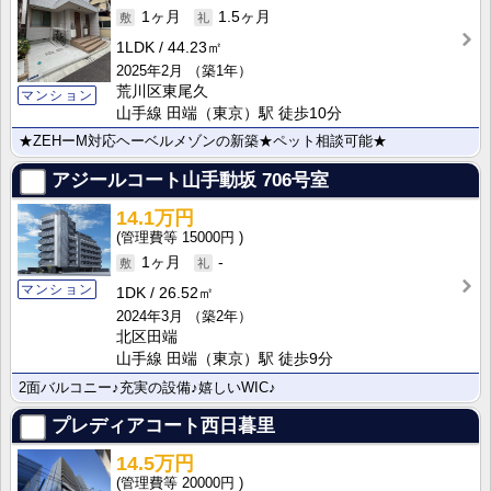
1ヶ月
1.5ヶ月
1LDK
44.23㎡
2025年2月
（築1年）
荒川区東尾久
マンション
山手線 田端（東京）駅 徒歩10分
★ZEHーM対応ヘーベルメゾンの新築★ペット相談可能★
アジールコート山手動坂
706号室
14.1万円
15000円
1ヶ月
-
マンション
1DK
26.52㎡
2024年3月
（築2年）
北区田端
山手線 田端（東京）駅 徒歩9分
2面バルコニー♪充実の設備♪嬉しいWIC♪
プレディアコート西日暮里
14.5万円
20000円