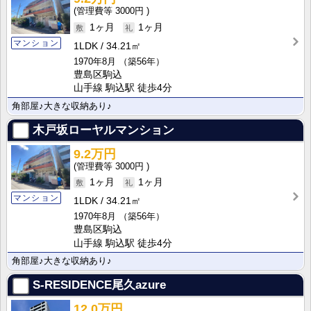
3000円
1ヶ月
1ヶ月
マンション
1LDK
34.21㎡
1970年8月
（築56年）
豊島区駒込
山手線 駒込駅 徒歩4分
角部屋♪大きな収納あり♪
木戸坂ローヤルマンション
9.2万円
3000円
1ヶ月
1ヶ月
マンション
1LDK
34.21㎡
1970年8月
（築56年）
豊島区駒込
山手線 駒込駅 徒歩4分
角部屋♪大きな収納あり♪
S-RESIDENCE尾久azure
12.0万円