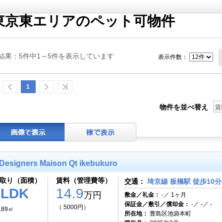
東京東エリアのペット可物件
結果：5件中1～5件を表示しています
表示件数：
1
物件を並べ替え
賃
Designers Maison Qt ikebukuro
取り（面積）
賃料（管理費等）
交通：
埼京線 板橋駅 徒歩10分
1LDK
14.9
万円
敷金／礼金：
-／ 1ヶ月
保証金／敷引／償却金：
-／ -／ -
（ 5000円）
.89㎡
所在地：
豊島区池袋本町