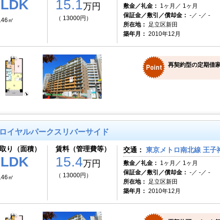
1LDK
15.1
万円
敷金／礼金：
1ヶ月／ 1ヶ月
保証金／敷引／償却金：
-／ -／ -
（ 13000円）
.46㎡
所在地：
足立区新田
築年月：
2010年12月
再契約型の定期借家
ロイヤルパークスリバーサイド
取り（面積）
賃料（管理費等）
交通：
東京メトロ南北線 王子神
1LDK
15.4
万円
敷金／礼金：
1ヶ月／ 1ヶ月
保証金／敷引／償却金：
-／ -／ -
（ 13000円）
.46㎡
所在地：
足立区新田
築年月：
2010年12月