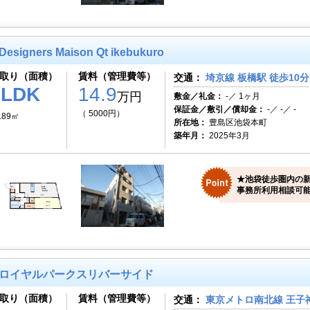
Designers Maison Qt ikebukuro
取り（面積）
賃料（管理費等）
交通：
埼京線 板橋駅 徒歩10分
1LDK
14.9
万円
敷金／礼金：
-／ 1ヶ月
保証金／敷引／償却金：
-／ -／ -
（ 5000円）
.89㎡
所在地：
豊島区池袋本町
築年月：
2025年3月
★池袋徒歩圏内の
事務所利用相談可
ロイヤルパークスリバーサイド
取り（面積）
賃料（管理費等）
交通：
東京メトロ南北線 王子神