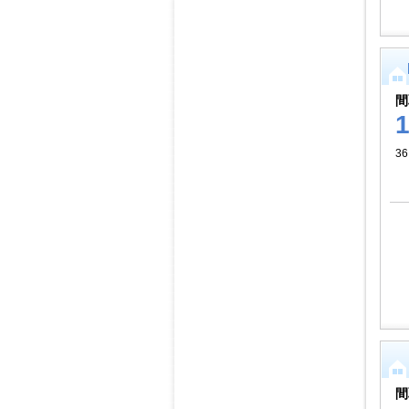
間
36
間