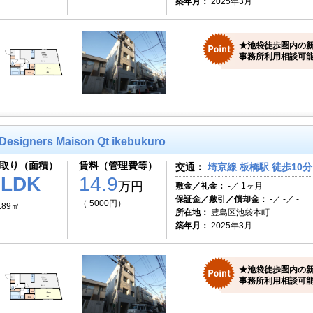
築年月：
2025年3月
★池袋徒歩圏内の
事務所利用相談可
Designers Maison Qt ikebukuro
取り（面積）
賃料（管理費等）
交通：
埼京線 板橋駅 徒歩10分
1LDK
14.9
万円
敷金／礼金：
-／ 1ヶ月
保証金／敷引／償却金：
-／ -／ -
（ 5000円）
.89㎡
所在地：
豊島区池袋本町
築年月：
2025年3月
★池袋徒歩圏内の
事務所利用相談可