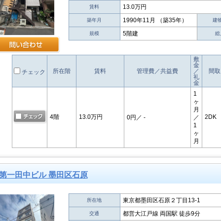
13.0万円
賃料
1990年11月 （築35年）
築年月
建
5階建
規模
総
敷
金
所在階
賃料
管理費／共益費
／
間取
チェック
礼
金
1
ヶ
月
4階
13.0万円
2DK
0円
／ -
／
1
ヶ
月
第一田中ビル 墨田区石原
東京都墨田区石原２丁目13-1
所在地
都営大江戸線 両国駅 徒歩9分
交通