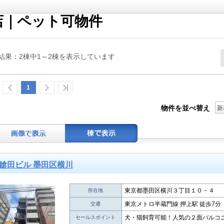
店｜ペット可物件
結果：2棟中1～2棟を表示しています
1
物件を並べ替え
新
鎗田ビル 墨田区横川
東京都墨田区横川３丁目１０－４
所在地
東京メトロ半蔵門線 押上駅 徒歩7分
交通
犬・猫飼育可能！人気の２面バルコ
セールスポイント