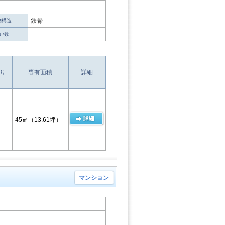
鉄骨
物構造
戸数
り
専有面積
詳細
45㎡
（13.61坪）
マンション