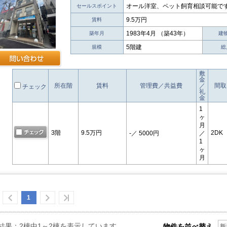
オール洋室、ペット飼育相談可能で
セールスポイント
9.5万円
賃料
1983年4月 （築43年）
築年月
建
5階建
規模
総
敷
金
所在階
賃料
管理費／共益費
／
間取
チェック
礼
金
1
ヶ
月
3階
9.5万円
2DK
-
／ 5000円
／
1
ヶ
月
1
結果：2棟中1～2棟を表示しています
物件を並べ替え
新