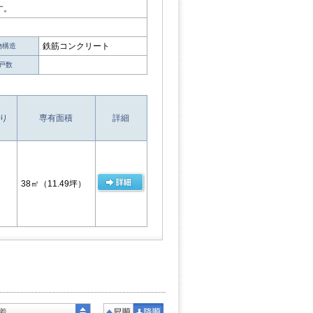
す。
鉄筋コンクリート
物構造
戸数
り
専有面積
詳細
38㎡
（11.49坪）
着