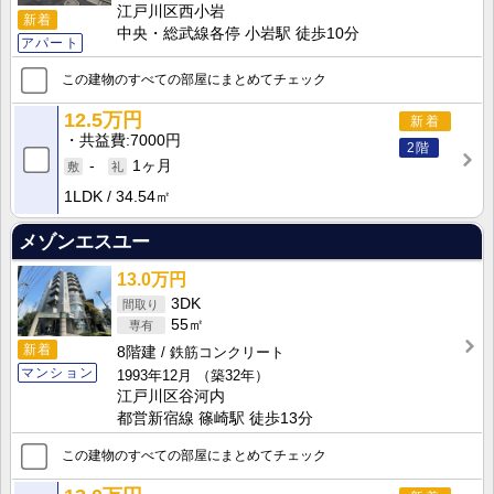
江戸川区西小岩
新着
中央・総武線各停 小岩駅 徒歩10分
アパート
この建物のすべての部屋にまとめてチェック
12.5万円
新着
共益費
7000円
2階
-
1ヶ月
1LDK
34.54㎡
メゾンエスユー
13.0万円
3DK
55㎡
新着
8階建
鉄筋コンクリート
マンション
1993年12月
（築32年）
江戸川区谷河内
都営新宿線 篠崎駅 徒歩13分
この建物のすべての部屋にまとめてチェック