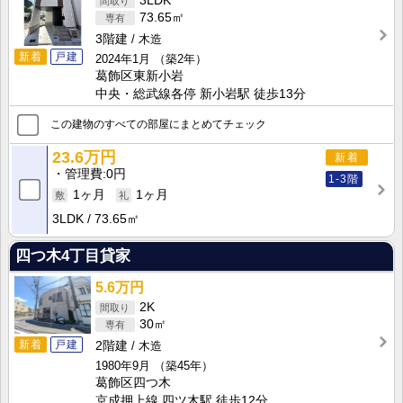
3LDK
73.65㎡
3階建
木造
新着
戸建
2024年1月
（築2年）
葛飾区東新小岩
中央・総武線各停 新小岩駅 徒歩13分
この建物のすべての部屋にまとめてチェック
23.6万円
新着
管理費
0円
1-3階
1ヶ月
1ヶ月
3LDK
73.65㎡
四つ木4丁目貸家
5.6万円
2K
30㎡
新着
戸建
2階建
木造
1980年9月
（築45年）
葛飾区四つ木
京成押上線 四ツ木駅 徒歩12分