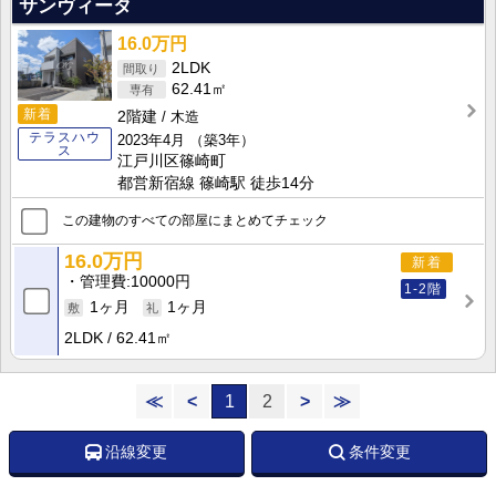
サンヴィータ
16.0万円
2LDK
62.41㎡
新着
2階建
木造
テラスハウ
2023年4月
（築3年）
ス
江戸川区篠崎町
都営新宿線 篠崎駅 徒歩14分
この建物のすべての部屋にまとめてチェック
16.0万円
新着
管理費
10000円
1-2階
1ヶ月
1ヶ月
2LDK
62.41㎡
≪
<
1
2
>
≫
沿線変更
条件変更