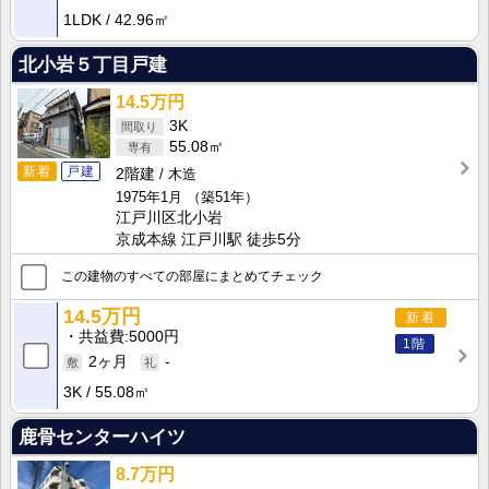
1LDK
42.96㎡
北小岩５丁目戸建
14.5万円
3K
55.08㎡
新着
戸建
2階建
木造
1975年1月
（築51年）
江戸川区北小岩
京成本線 江戸川駅 徒歩5分
この建物のすべての部屋にまとめてチェック
14.5万円
新着
共益費
5000円
1階
2ヶ月
-
3K
55.08㎡
鹿骨センターハイツ
8.7万円