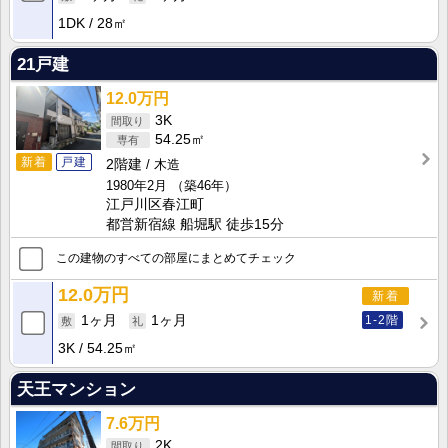
1DK
28㎡
21戸建
12.0万円
3K
54.25㎡
新着
戸建
2階建
木造
1980年2月
（築46年）
江戸川区春江町
都営新宿線 船堀駅 徒歩15分
この建物のすべての部屋にまとめてチェック
12.0万円
新着
1-2階
1ヶ月
1ヶ月
3K
54.25㎡
天王マンション
7.6万円
2K