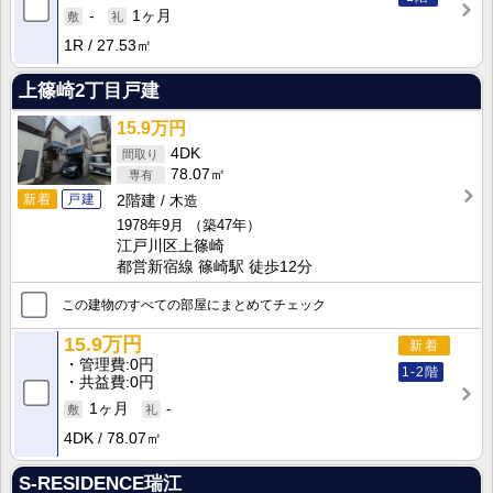
-
1ヶ月
1R
27.53㎡
上篠崎2丁目戸建
15.9万円
4DK
78.07㎡
新着
戸建
2階建
木造
1978年9月
（築47年）
江戸川区上篠崎
都営新宿線 篠崎駅 徒歩12分
この建物のすべての部屋にまとめてチェック
15.9万円
新着
管理費
0円
1-2階
共益費
0円
1ヶ月
-
4DK
78.07㎡
S-RESIDENCE瑞江