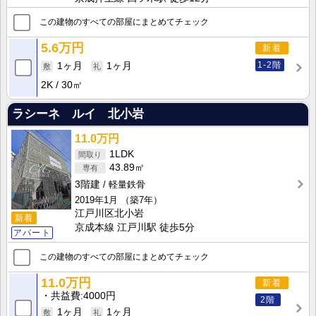
この建物のすべての部屋にまとめてチェック
5.6万円
新着
1-2階
1ヶ月
1ヶ月
2K
30㎡
ラシーネ ルイ 北小岩
11.0万円
1LDK
43.89㎡
3階建
軽量鉄骨
2019年1月
（築7年）
江戸川区北小岩
新着
京成本線 江戸川駅 徒歩5分
アパート
この建物のすべての部屋にまとめてチェック
11.0万円
新着
共益費
4000円
2階
1ヶ月
1ヶ月