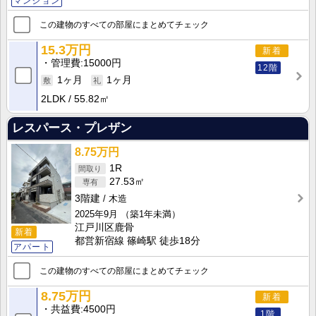
マンション
この建物のすべての部屋にまとめてチェック
15.3万円
新着
管理費
15000円
12階
1ヶ月
1ヶ月
2LDK
55.82㎡
レスパース・プレザン
8.75万円
1R
27.53㎡
3階建
木造
2025年9月
（築1年未満）
江戸川区鹿骨
新着
都営新宿線 篠崎駅 徒歩18分
アパート
この建物のすべての部屋にまとめてチェック
8.75万円
新着
共益費
4500円
1階