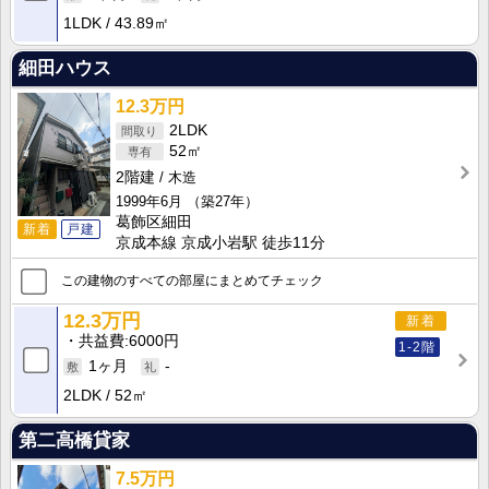
1LDK
43.89㎡
細田ハウス
12.3万円
2LDK
52㎡
2階建
木造
1999年6月
（築27年）
葛飾区細田
新着
戸建
京成本線 京成小岩駅 徒歩11分
この建物のすべての部屋にまとめてチェック
12.3万円
新着
共益費
6000円
1-2階
1ヶ月
-
2LDK
52㎡
第二高橋貸家
7.5万円