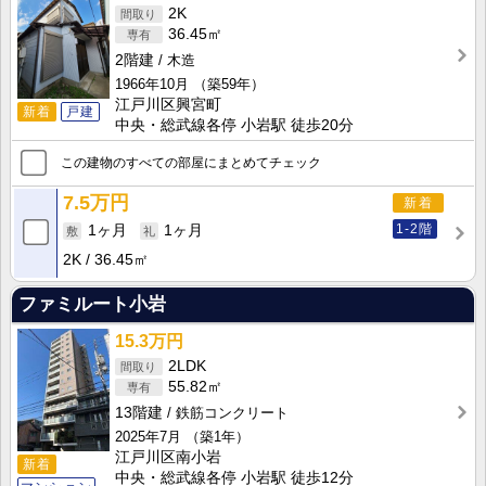
2K
36.45㎡
2階建
木造
1966年10月
（築59年）
江戸川区興宮町
新着
戸建
中央・総武線各停 小岩駅 徒歩20分
この建物のすべての部屋にまとめてチェック
7.5万円
新着
1-2階
1ヶ月
1ヶ月
2K
36.45㎡
ファミルート小岩
15.3万円
2LDK
55.82㎡
13階建
鉄筋コンクリート
2025年7月
（築1年）
江戸川区南小岩
新着
中央・総武線各停 小岩駅 徒歩12分