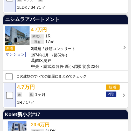
1LDK
34.71㎡
ニシムラアパートメント
4.7万円
1R
17㎡
新着
3階建
鉄筋コンクリート
マンション
1974年1月
（築52年）
葛飾区奥戸
中央・総武線各停 新小岩駅 徒歩22分
この建物のすべての部屋にまとめてチェック
4.7万円
新着
2階
-
1ヶ月
1R
17㎡
Kolet新小岩#17
23.6万円