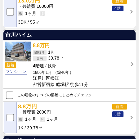
13.0万円
新着
共益費
10000円
4階
1ヶ月
-
3DK
55㎡
市川ハイム
8.8万円
1K
39.78㎡
新着
4階建
鉄骨
マンション
1986年1月
（築40年）
江戸川区松江
都営新宿線 船堀駅 徒歩11分
この建物のすべての部屋にまとめてチェック
8.8万円
新着
管理費
2000円
3階
1ヶ月
1ヶ月
1K
39.78㎡