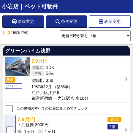
小岩店｜ペット可物件
沿線変更
条件変更
表示変更
1
24
～
棟目
(47棟)
グリーンハイム浅野
7.9万円
1DK
28㎡
新着
3階建
木造
アパート
1987年12月
（築38年）
江戸川区江戸川
都営新宿線 一之江駅 徒歩10分
この建物のすべての部屋にまとめてチェック
7.9万円
新着
共益費
3000円
3階
1ヶ月
1ヶ月