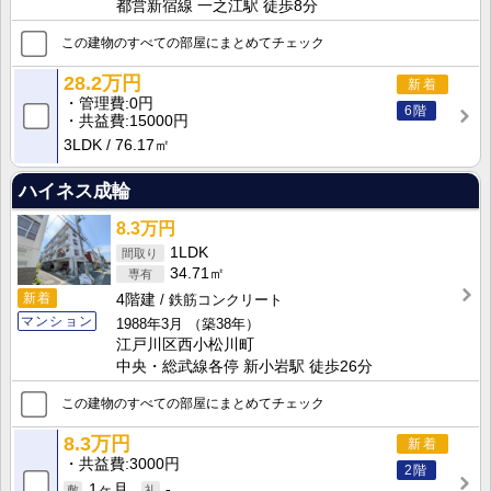
都営新宿線 一之江駅 徒歩8分
この建物のすべての部屋にまとめてチェック
28.2万円
新着
管理費
0円
6階
共益費
15000円
3LDK
76.17㎡
ハイネス成輪
8.3万円
1LDK
34.71㎡
新着
4階建
鉄筋コンクリート
マンション
1988年3月
（築38年）
江戸川区西小松川町
中央・総武線各停 新小岩駅 徒歩26分
この建物のすべての部屋にまとめてチェック
8.3万円
新着
共益費
3000円
2階
1ヶ月
-