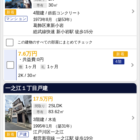
30㎡
新着
4階建
鉄筋コンクリート
マンション
1973年8月
（築53年）
葛飾区東新小岩
総武線快速 新小岩駅 徒歩15分
この建物のすべての部屋にまとめてチェック
7.6万円
新着
共益費
0円
4階
1ヶ月
1ヶ月
2K
30㎡
一之江１丁目戸建
17.5万円
2SLDK
83.62㎡
3階建
木造
1995年1月
（築31年）
江戸川区一之江
新着
戸建
都営新宿線 一之江駅 徒歩19分