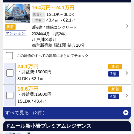
16.4万円～24.1万円
1SLDK～3LDK
43.4㎡～62.1㎡
新着
8階建
鉄筋コンクリート
マンション
2024年4月
（築2年）
江戸川区瑞江
都営新宿線 瑞江駅 徒歩10分
この建物のすべての部屋にまとめてチェック
24.1万円
新着
共益費
15000円
7階
3LDK
62.1㎡
16.6万円
新着
共益費
15000円
4階
1SLDK
43.4㎡
すべて見る
（3件）
ドムール新小岩プレミアムレジデンス