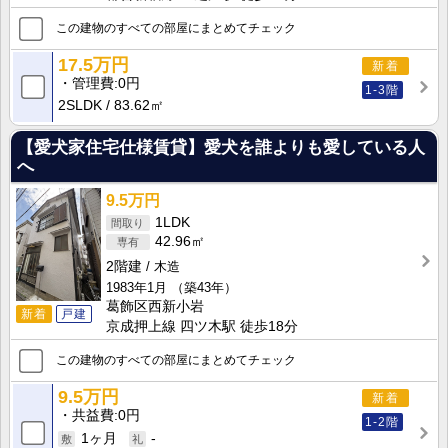
この建物のすべての部屋にまとめてチェック
17.5万円
新着
管理費
0円
1-3階
2SLDK
83.62㎡
【愛犬家住宅仕様賃貸】愛犬を誰よりも愛している人
へ
9.5万円
1LDK
42.96㎡
2階建
木造
1983年1月
（築43年）
葛飾区西新小岩
新着
戸建
京成押上線 四ツ木駅 徒歩18分
この建物のすべての部屋にまとめてチェック
9.5万円
新着
共益費
0円
1-2階
1ヶ月
-