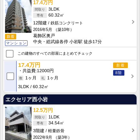
17.4万円
3LDK
60.32㎡
12階建
鉄筋コンクリート
2016年5月
（築10年）
葛飾区奥戸
新着
中央・総武線各停 小岩駅 徒歩17分
マンション
この建物のすべての部屋にまとめてチェック
17.4万円
新着
共益費
12000円
8階
1ヶ月
1ヶ月
3LDK
60.32㎡
エクセリア西小岩
12.5万円
1LDK
34.54㎡
3階建
軽量鉄骨
2022年9月
（築3年）