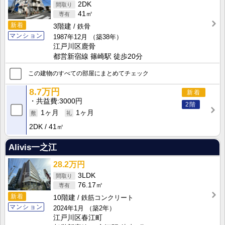
2DK
41㎡
新着
3階建
鉄骨
マンション
1987年12月
（築38年）
江戸川区鹿骨
都営新宿線 篠崎駅 徒歩20分
この建物のすべての部屋にまとめてチェック
8.7万円
新着
共益費
3000円
2階
1ヶ月
1ヶ月
2DK
41㎡
Alivis一之江
28.2万円
3LDK
76.17㎡
新着
10階建
鉄筋コンクリート
マンション
2024年1月
（築2年）
江戸川区春江町