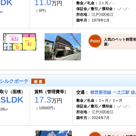
2DK
11.0
万円
敷金／礼金：
1ヶ月／ -
保証金／敷引／償却金：
-／ -／ -
（ 0円）
0㎡
所在地：
江戸川区松江
築年月：
1979年1月
人気のペット飼育相
屋♪
シルクボーテ
取り（面積）
賃料（管理費等）
交通：
都営新宿線 一之江駅 徒
1SLDK
17.3
万円
敷金／礼金：
1ヶ月／ 1ヶ月
保証金／敷引／償却金：
-／ -／ -
（ 10000円）
.08㎡
所在地：
江戸川区松江
築年月：
2024年7月