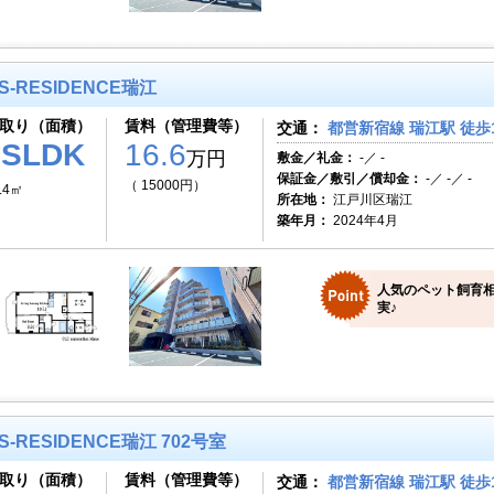
S-RESIDENCE瑞江
取り（面積）
賃料（管理費等）
交通：
都営新宿線 瑞江駅 徒歩
1SLDK
16.6
万円
敷金／礼金：
-／ -
保証金／敷引／償却金：
-／ -／ -
（ 15000円）
.4㎡
所在地：
江戸川区瑞江
築年月：
2024年4月
人気のペット飼育相
実♪
S-RESIDENCE瑞江 702号室
取り（面積）
賃料（管理費等）
交通：
都営新宿線 瑞江駅 徒歩