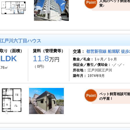
人気のペット飼育相
実♪
江戸川六丁目ハウス
取り（面積）
賃料（管理費等）
交通：
都営新宿線 船堀駅 徒歩
1LDK
11.8
万円
敷金／礼金：
1ヶ月／ 1ヶ月
保証金／敷引／償却金：
-／ -／ -
（ 0円）
.76㎡
所在地：
江戸川区江戸川
築年月：
1974年9月
ペット飼育相談可
の平屋！