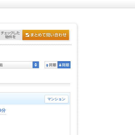
着
マンション
9分