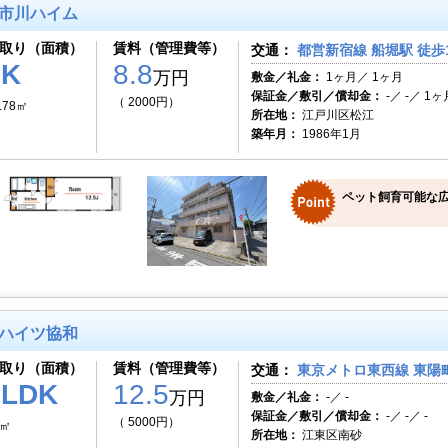
市川ハイム
取り（面積）
賃料（管理費等）
交通：
都営新宿線 船堀駅 徒歩
1K
8.8
万円
敷金／礼金：
1ヶ月／ 1ヶ月
保証金／敷引／償却金：
-／ -／ 1ヶ
（ 2000円）
.78㎡
所在地：
江戸川区松江
築年月：
1986年1月
ペット飼育可能な広
ハイツ協和
取り（面積）
賃料（管理費等）
交通：
東京メトロ東西線 東陽町
1LDK
12.5
万円
敷金／礼金：
-／ -
保証金／敷引／償却金：
-／ -／ -
（ 5000円）
6㎡
所在地：
江東区南砂