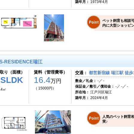
築年月：
1973年4月
ペット飼育も相談可
内に大型ショッピン
S-RESIDENCE瑞江
取り（面積）
賃料（管理費等）
交通：
都営新宿線 瑞江駅 徒歩
1SLDK
16.4
万円
敷金／礼金：
-／ -
保証金／敷引／償却金：
-／ -／ -
（ 15000円）
.4㎡
所在地：
江戸川区瑞江
築年月：
2024年4月
人気のペット飼育相
実♪