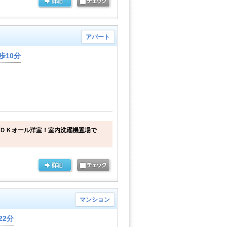
アパート
歩10分
１ＤＫオール洋室！室内洗濯機置場で
マンション
22分