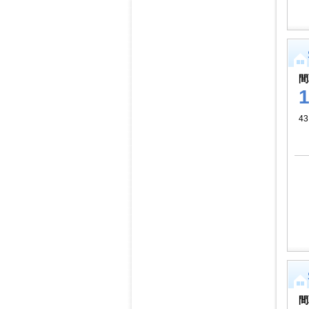
間
43
間