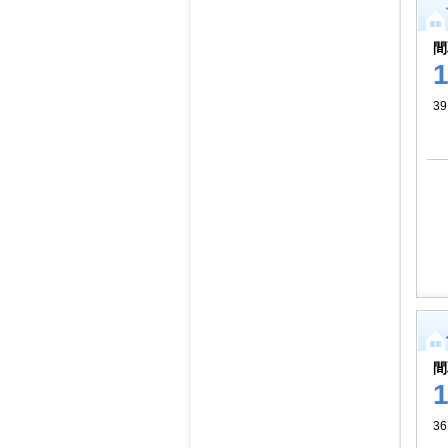
間
39
間
3