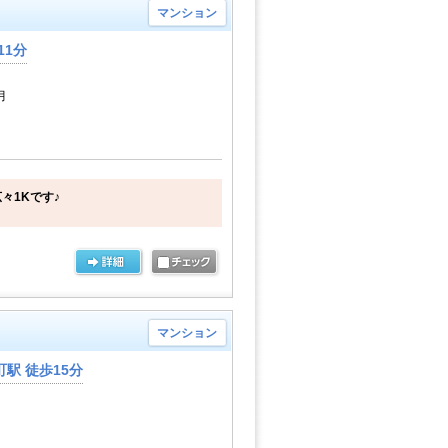
マンション
11分
月
々1Kです♪
マンション
駅 徒歩15分