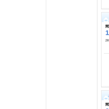
間
2
間