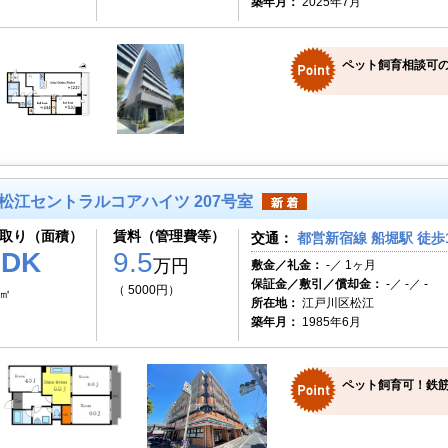
築年月：
2025年7月
ペット飼育相談可の
松江セントラルコアハイツ 207号室
取り（面積）
賃料（管理費等）
交通：
都営新宿線 船堀駅 徒歩
3DK
9.5
万円
敷金／礼金：
-／ 1ヶ月
保証金／敷引／償却金：
-／ -／ -
（ 5000円）
8㎡
所在地：
江戸川区松江
築年月：
1985年6月
ペット飼育可！鉄