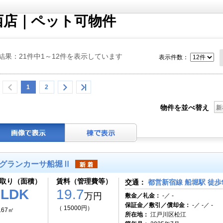
西店｜ペット可物件
結果：21件中1～12件を表示しています
表示件数：
1
2
物件を並べ替え
新
グランカーサ船堀Ⅱ
取り（面積）
賃料（管理費等）
交通：
都営新宿線 船堀駅 徒歩
2LDK
19.7
万円
敷金／礼金：
-／ -
保証金／敷引／償却金：
-／ -／ -
（ 15000円）
.67㎡
所在地：
江戸川区松江