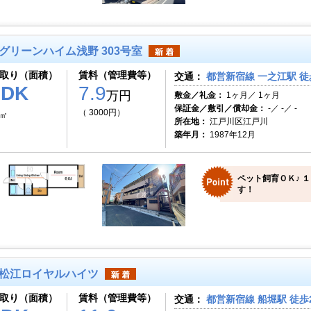
グリーンハイム浅野 303号室
取り（面積）
賃料（管理費等）
交通：
都営新宿線 一之江駅 徒
1DK
7.9
万円
敷金／礼金：
1ヶ月／ 1ヶ月
保証金／敷引／償却金：
-／ -／ -
（ 3000円）
8㎡
所在地：
江戸川区江戸川
築年月：
1987年12月
ペット飼育ＯＫ♪ 
す！
松江ロイヤルハイツ
取り（面積）
賃料（管理費等）
交通：
都営新宿線 船堀駅 徒歩