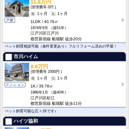
11.8万円
0円
1ヶ月
1ヶ月
戸建
1LDK
40.76㎡
1974年9月
（築51年）
江戸川区江戸川
都営新宿線 船堀駅 徒歩20分
ペット飼育相談可能（条件変更あり）フルリフォーム済みの平屋！
市川ハイム
8.8万円
2000円
1ヶ月
1ヶ月
マンション
1K
39.78㎡
1986年1月
（築40年）
江戸川区松江
都営新宿線 船堀駅 徒歩11分
ペット飼育可能な広々1Kです♪
ハイツ協和