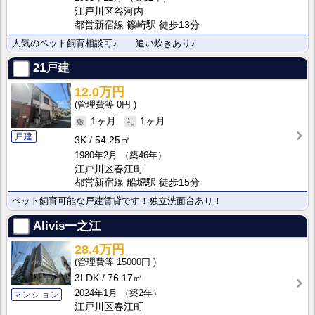
江戸川区谷河内
都営新宿線 篠崎駅 徒歩13分
人気のペット飼育相談可♪ 追い炊きあり♪
21戸建
12.0万円
0円
1ヶ月
1ヶ月
戸建
3K
54.25㎡
1980年2月
（築46年）
江戸川区春江町
都営新宿線 船堀駅 徒歩15分
ペット飼育可能な戸建賃貸です！独立洗面台あり！
Alivis一之江
28.4万円
15000円
3LDK
76.17㎡
2024年1月
（築2年）
マンション
江戸川区春江町