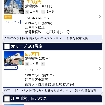
17.3万円
10000円
1ヶ月
1ヶ月
新着
1SLDK
66.08㎡
マンション
2024年7月
（築2年）
江戸川区松江
都営新宿線 一之江駅 徒歩19分
人気のペット飼育相談可の築浅マンション♪ 便利な設備充実♪
オリーブ
201号室
5.5万円
1000円
1ヶ月
-
アパート
1K
18㎡
1991年3月
（築35年）
江戸川区東葛西
東京メトロ東西線 葛西駅 徒歩9分
ロフト付き ペット(猫のみ）と暮らせます。ペット飼育の場合賃料5,000円アップします。
江戸川六丁目ハウス