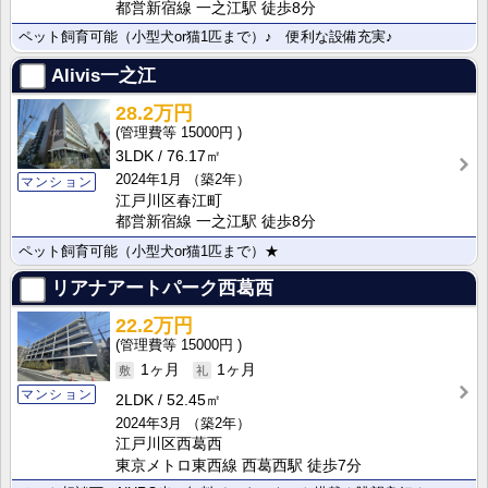
都営新宿線 一之江駅 徒歩8分
ペット飼育可能（小型犬or猫1匹まで）♪ 便利な設備充実♪
Alivis一之江
28.2万円
15000円
3LDK
76.17㎡
2024年1月
（築2年）
マンション
江戸川区春江町
都営新宿線 一之江駅 徒歩8分
ペット飼育可能（小型犬or猫1匹まで）★
リアナアートパーク西葛西
22.2万円
15000円
1ヶ月
1ヶ月
マンション
2LDK
52.45㎡
2024年3月
（築2年）
江戸川区西葛西
東京メトロ東西線 西葛西駅 徒歩7分