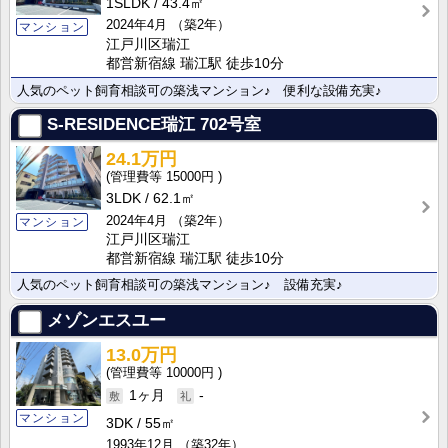
1SLDK
43.4㎡
2024年4月
（築2年）
マンション
江戸川区瑞江
都営新宿線 瑞江駅 徒歩10分
人気のペット飼育相談可の築浅マンション♪ 便利な設備充実♪
S-RESIDENCE瑞江
702号室
24.1万円
15000円
3LDK
62.1㎡
2024年4月
（築2年）
マンション
江戸川区瑞江
都営新宿線 瑞江駅 徒歩10分
人気のペット飼育相談可の築浅マンション♪ 設備充実♪
メゾンエスユー
13.0万円
10000円
1ヶ月
-
マンション
3DK
55㎡
1993年12月
（築32年）