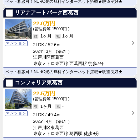
ペット相談可！NURO光の無料インターネット搭載★眺望良好★
リアナアートパーク西葛西
22.0万円
15000円
1ヶ月
1ヶ月
マンション
2LDK
52.6㎡
2024年3月
（築2年）
江戸川区西葛西
東京メトロ東西線 西葛西駅 徒歩7分
ペット相談可！NURO光の無料インターネット搭載★眺望良好★
コンフォリア東葛西
22.5万円
15000円
1ヶ月
-
マンション
2LDK
49.4㎡
2025年4月
（築1年）
江戸川区東葛西
東京メトロ東西線 葛西駅 徒歩9分