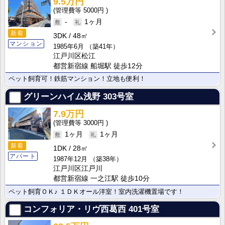
9.5万円
5000円
-
1ヶ月
新着
3DK
48㎡
マンション
1985年6月
（築41年）
江戸川区松江
都営新宿線 船堀駅 徒歩12分
ペット飼育可！鉄筋マンション！立地も便利！
グリーンハイム浅野
303号室
7.9万円
3000円
1ヶ月
1ヶ月
新着
1DK
28㎡
アパート
1987年12月
（築38年）
江戸川区江戸川
都営新宿線 一之江駅 徒歩10分
ペット飼育ＯＫ♪ １ＤＫオール洋室！室内洗濯機置場です！
コンフォリア・リヴ西葛西
401号室