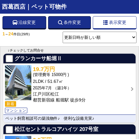
西葛西店｜ペット可物件
沿線変更
条件変更
表示変更
1
24
～
件目
(29件)
↓チェックしてお問合せ
グランカーサ船堀Ⅱ
19.7万円
15000円
2LDK
51.67㎡
2025年7月
（築1年）
江戸川区松江
都営新宿線 船堀駅 徒歩9分
新着
マンション
ペット飼育相談可の築浅物件♪ 便利な設備充実♪
松江セントラルコアハイツ
207号室