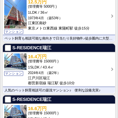
12.5万円
5000円
1LDK
36㎡
1973年4月
（築53年）
江東区南砂
東京メトロ東西線 東陽町駅 徒歩15分
マンション
ペット飼育も相談可能な南向きで日当たり良好物件♪徒歩圏内に大型ショッピング施設やスーパーマーケット・･･･
S-RESIDENCE瑞江
16.4万円
15000円
1SLDK
43.4㎡
2024年4月
（築2年）
マンション
江戸川区瑞江
都営新宿線 瑞江駅 徒歩10分
人気のペット飼育相談可の築浅マンション♪ 便利な設備充実♪
S-RESIDENCE瑞江
16.6万円
15000円