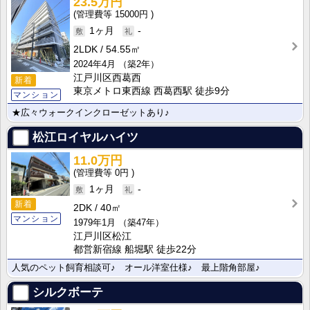
23.5万円
15000円
1ヶ月
-
2LDK
54.55㎡
2024年4月
（築2年）
江戸川区西葛西
新着
東京メトロ東西線 西葛西駅 徒歩9分
マンション
★広々ウォークインクローゼットあり♪
松江ロイヤルハイツ
11.0万円
0円
1ヶ月
-
新着
2DK
40㎡
マンション
1979年1月
（築47年）
江戸川区松江
都営新宿線 船堀駅 徒歩22分
人気のペット飼育相談可♪ オール洋室仕様♪ 最上階角部屋♪
シルクボーテ