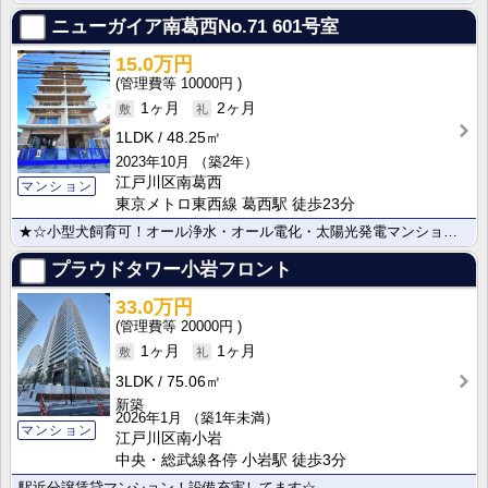
ニューガイア南葛西No.71
601号室
15.0万円
10000円
1ヶ月
2ヶ月
1LDK
48.25㎡
2023年10月
（築2年）
江戸川区南葛西
マンション
東京メトロ東西線 葛西駅 徒歩23分
★☆小型犬飼育可！オール浄水・オール電化・太陽光発電マンション☆★
プラウドタワー小岩フロント
33.0万円
20000円
1ヶ月
1ヶ月
3LDK
75.06㎡
新築
2026年1月
（築1年未満）
マンション
江戸川区南小岩
中央・総武線各停 小岩駅 徒歩3分
駅近分譲賃貸マンション！設備充実してます☆