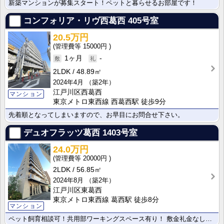
新築マンションが募集スタート！ペットと暮らせるお部屋です！
コンフォリア・リヴ西葛西
405号室
20.5万円
15000円
1ヶ月
-
2LDK
48.89㎡
2024年4月
（築2年）
江戸川区西葛西
マンション
東京メトロ東西線 西葛西駅 徒歩9分
先着順となってしまいますので、お早目にお問合せ下さい。
デュオフラッツ葛西
1403号室
24.0万円
20000円
2LDK
56.85㎡
2024年8月
（築2年）
江戸川区東葛西
東京メトロ東西線 葛西駅 徒歩8分
マンション
ペット飼育相談可！共用部ワーキングスペース有り！ 敷金礼金なしのフリーレント一ヵ月あり！