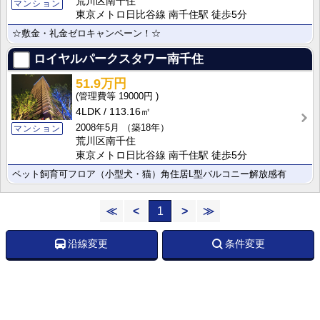
荒川区南千住
マンション
東京メトロ日比谷線 南千住駅 徒歩5分
☆敷金・礼金ゼロキャンペーン！☆
ロイヤルパークスタワー南千住
51.9万円
19000円
4LDK
113.16㎡
2008年5月
（築18年）
マンション
荒川区南千住
東京メトロ日比谷線 南千住駅 徒歩5分
ペット飼育可フロア（小型犬・猫）角住居L型バルコニー解放感有
≪
<
1
>
≫
沿線変更
条件変更