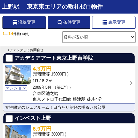
上野駅 東京東エリアの敷礼ゼロ物件
沿線変更
条件変更
表示変更
1
14
～
件目
(14件)
↓チェックしてお問合せ
アカデミアアート東京上野台学院
4.3万円
15000円
1R
8.2㎡
2009年5月
（築17年）
マンション
台東区池之端
東京メトロ千代田線 根津駅 徒歩4分
女性限定のシェアルーム！日当たり良好の明るいお部屋
インベスト上野
6.9万円
3000円