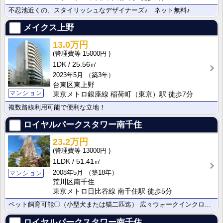
不忍池近くの、スタイリッシュなデザイナーズ♪ ネット無料♪
メイクス上野
13.0万円
15000円
1DK
25.56㎡
2023年5月
（築3年）
台東区東上野
マンション
東京メトロ銀座線 稲荷町（東京）駅 徒歩7分
複数路線利用可能で便利な立地！
ロイヤルパークスタワー南千住
23.2万円
13000円
1LDK
51.41㎡
2008年5月
（築18年）
マンション
荒川区南千住
東京メトロ日比谷線 南千住駅 徒歩5分
ペット飼育可能〇（小型犬または猫二匹迄） 広々ウォークインクローゼット付きの2LDK！
ロイヤルパークスタワー南千住