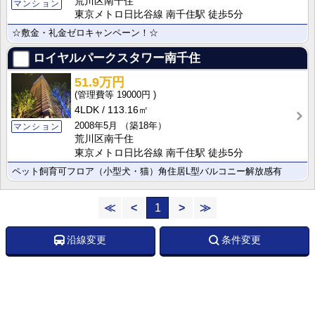
荒川区南千住
マンション
東京メトロ日比谷線 南千住駅 徒歩5分
☆敷金・礼金ゼロキャンペーン！☆
ロイヤルパークスタワー南千住
51.9万円
19000円
4LDK
113.16㎡
2008年5月
（築18年）
マンション
荒川区南千住
東京メトロ日比谷線 南千住駅 徒歩5分
ペット飼育可フロア（小型犬・猫）角住居L型バルコニー解放感有
≪
<
1
>
≫
沿線変更
条件変更