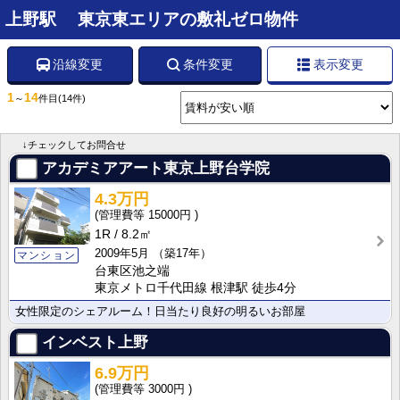
上野駅 東京東エリアの敷礼ゼロ物件
沿線変更
条件変更
表示変更
1
14
～
件目
(14件)
↓チェックしてお問合せ
アカデミアアート東京上野台学院
4.3万円
15000円
1R
8.2㎡
2009年5月
（築17年）
マンション
台東区池之端
東京メトロ千代田線 根津駅 徒歩4分
女性限定のシェアルーム！日当たり良好の明るいお部屋
インベスト上野
6.9万円
3000円