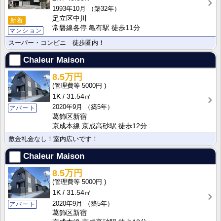
1993年10月
（築32年）
足立区中川
新着
常磐線各停 亀有駅 徒歩11分
マンション
スーパー・コンビニ 徒歩圏内！
Chaleur Maison
8.5万円
5000円
1K
31.54㎡
2020年9月
（築5年）
アパート
葛飾区新宿
京成本線 京成高砂駅 徒歩12分
敷金礼金なし！室内広いです！
Chaleur Maison
8.5万円
5000円
1K
31.54㎡
2020年9月
（築5年）
アパート
葛飾区新宿