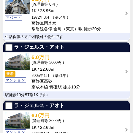
0円
1K
23.96㎡
1972年3月
（築54年）
アパート
葛飾区南水元
常磐線各停 金町（東京）駅 徒歩20分
生活保護の方ご相談可の物件です
ラ・ジェルス・アオト
6.0万円
3000円
1K
22.68㎡
新着
2005年1月
（築21年）
マンション
葛飾区高砂
京成本線 青砥駅 徒歩10分
駅徒歩10分BT別1Kです♪
ラ・ジェルス・アオト
6.0万円
3000円
1K
22.68㎡
マンション