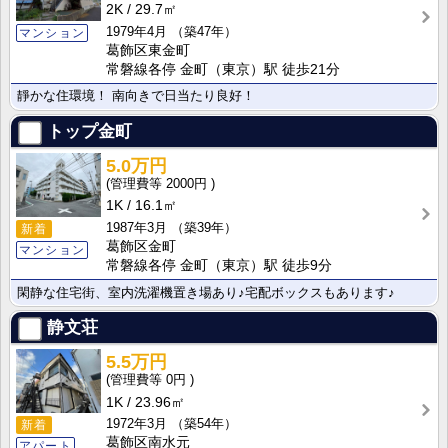
2K
29.7㎡
1979年4月
（築47年）
マンション
葛飾区東金町
常磐線各停 金町（東京）駅 徒歩21分
靜かな住環境！ 南向きで日当たり良好！
トップ金町
5.0万円
2000円
1K
16.1㎡
1987年3月
（築39年）
新着
葛飾区金町
マンション
常磐線各停 金町（東京）駅 徒歩9分
閑静な住宅街、室内洗濯機置き場あり♪宅配ボックスもあります♪
静文荘
5.5万円
0円
1K
23.96㎡
1972年3月
（築54年）
新着
葛飾区南水元
アパート