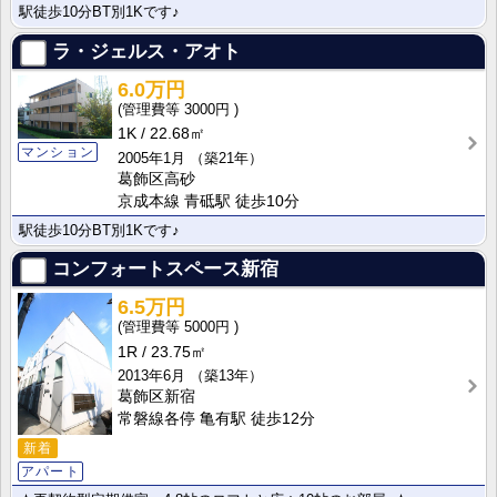
駅徒歩10分BT別1Kです♪
ラ・ジェルス・アオト
6.0万円
3000円
1K
22.68㎡
マンション
2005年1月
（築21年）
葛飾区高砂
京成本線 青砥駅 徒歩10分
駅徒歩10分BT別1Kです♪
コンフォートスペース新宿
6.5万円
5000円
1R
23.75㎡
2013年6月
（築13年）
葛飾区新宿
常磐線各停 亀有駅 徒歩12分
新着
アパート