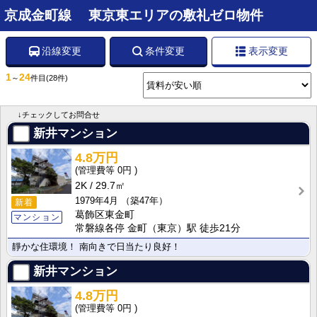
京成金町線 東京東エリアの敷礼ゼロ物件
沿線変更
条件変更
表示変更
1
24
～
件目
(28件)
↓チェックしてお問合せ
新井マンション
4.8万円
0円
2K
29.7㎡
1979年4月
（築47年）
新着
葛飾区東金町
マンション
常磐線各停 金町（東京）駅 徒歩21分
靜かな住環境！ 南向きで日当たり良好！
新井マンション
4.8万円
0円