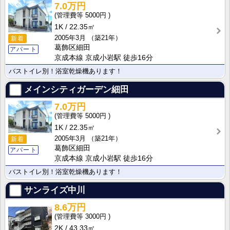
7.0万円
5000円
1K
22.35㎡
2005年3月
（築21年）
新着
葛飾区細田
アパート
京成本線 京成小岩駅 徒歩16分
バストイレ別！浴室乾燥機あります！
メインシティガーデン細田
7.0万円
5000円
1K
22.35㎡
2005年3月
（築21年）
新着
葛飾区細田
アパート
京成本線 京成小岩駅 徒歩16分
バストイレ別！浴室乾燥機あります！
サンライズ中川
8.6万円
3000円
2K
43.33㎡