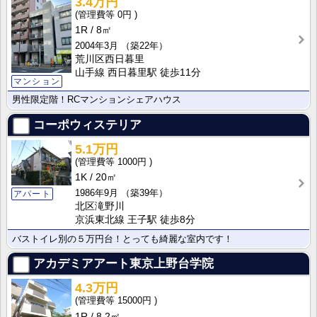
3.4万円
0円
1R
8㎡
2004年3月
（築22年）
荒川区西日暮里
山手線 西日暮里駅 徒歩11分
マンション
男性限定階！RCマンションシェアハウス
コーポウィステリア
5.1万円
1000円
1K
20㎡
1986年9月
（築39年）
アパート
北区滝野川
京浜東北線 王子駅 徒歩8分
バストイレ別の５万円台！とっても綺麗な室内です！
アカデミアアート東京上野台学院
4.3万円
15000円
1R
8.2㎡