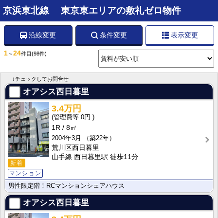
京浜東北線 東京東エリアの敷礼ゼロ物件
沿線変更
条件変更
表示変更
1
24
～
件目
(98件)
↓チェックしてお問合せ
オアシス西日暮里
3.4万円
0円
1R
8㎡
2004年3月
（築22年）
荒川区西日暮里
山手線 西日暮里駅 徒歩11分
新着
マンション
男性限定階！RCマンションシェアハウス
オアシス西日暮里