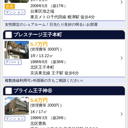
2009年5月
（築17年）
新着
台東区池之端
マンション
東京メトロ千代田線 根津駅 徒歩4分
女性限定のシェアルーム！日当たり良好の明るいお部屋
プレステージ王子本町
5.7万円
3000円
1R
13.22㎡
1988年8月
（築38年）
アパート
北区王子本町
京浜東北線 王子駅 徒歩6分
複数路線利用可♪外国籍の方もご相談ください♪
プライム王子神谷
5.8万円
2000円
1K
17㎡
1998年3月
（築28年）
マンション
北区豊島