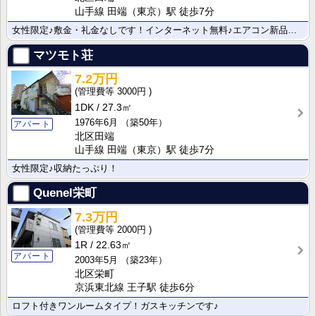
山手線 田端（東京）駅 徒歩7分
女性限定♪敷金・礼金なしです！インターネット無料♪エアコン新品です！
マツモト荘
7.2万円
3000円
1DK
27.3㎡
1976年6月
（築50年）
アパート
北区田端
山手線 田端（東京）駅 徒歩7分
女性限定♪収納たっぷり！
Quenel栄町
7.3万円
2000円
1R
22.63㎡
アパート
2003年5月
（築23年）
北区栄町
京浜東北線 王子駅 徒歩6分
ロフト付きワンルームタイプ！ガスキッチンです♪