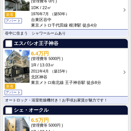
0円
1DK
22㎡
1976年7月
（築50年）
新着
台東区谷中
アパート
東京メトロ千代田線 根津駅 徒歩4分
谷中に住まう シャワールームあり
エスパシオ王子神谷
6.4万円
5000円
1R
13.03㎡
2011年4月
（築15年）
北区神谷
東京メトロ南北線 王子神谷駅 徒歩8分
新着
アパート
オートロック・浴室乾燥機付き！お手頃お家賃が魅力です！
シェ・オークル
6.5万円
5000円