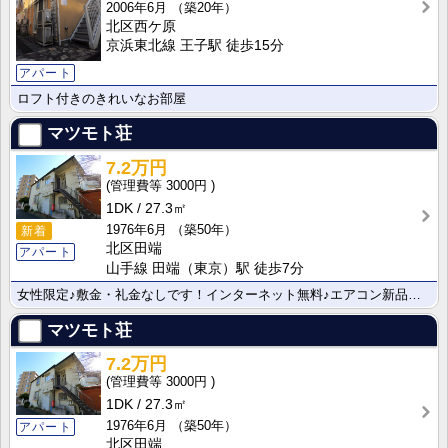
2006年6月
（築20年）
北区西ケ原
京浜東北線 王子駅 徒歩15分
アパート
ロフト付きのきれいなお部屋
マツモト荘
7.2万円
3000円
1DK
27.3㎡
1976年6月
（築50年）
新着
北区田端
アパート
山手線 田端（東京）駅 徒歩7分
女性限定♪敷金・礼金なしです！インターネット無料♪エアコン新品です！
マツモト荘
7.2万円
3000円
1DK
27.3㎡
1976年6月
（築50年）
アパート
北区田端