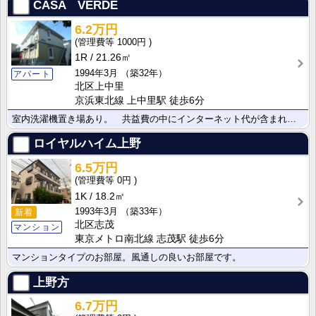
CASA VERDE
6.2万円
1000円
1R
21.26㎡
1994年3月
（築32年）
アパート
北区上中里
京浜東北線 上中里駅 徒歩6分
室内洗濯機置き場あり。 共益費の中にインターネット代が含まれています。
ロイヤルハイム上野
6.5万円
0円
1K
18.2㎡
1993年3月
（築33年）
新着
北区志茂
マンション
東京メトロ南北線 志茂駅 徒歩6分
マンションタイプのお部屋。風通しの良いお部屋です。
上野方
6.7万円