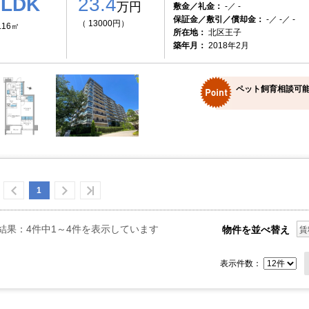
2LDK
23.4
万円
敷金／礼金：
-／ -
保証金／敷引／償却金：
-／ -／ -
（ 13000円）
.16㎡
所在地：
北区王子
築年月：
2018年2月
ペット飼育相談可能
1
結果：4件中1～4件を表示しています
物件を並べ替え
賃
表示件数：