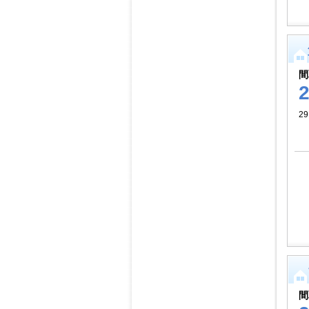
間
29
間