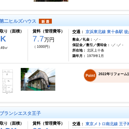
第二ヒルズハウス
取り（面積）
賃料（管理費等）
交通：
京浜東北線 東十条駅 徒
2K
7.7
万円
敷金／礼金：
-／ -
保証金／敷引／償却金：
-／ -／ -
（ 1000円）
.49㎡
所在地：
北区上十条
築年月：
1979年1月
2022年リフォーム
ブランシエスタ王子
取り（面積）
賃料（管理費等）
交通：
東京メトロ南北線 王子神