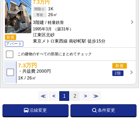
7.3万円
1K
26㎡
3階建
軽量鉄骨
1995年3月
（築31年）
江東区北砂
新着
東京メトロ東西線 南砂町駅 徒歩15分
アパート
この建物のすべての部屋にまとめてチェック
7.3万円
新着
共益費
2000円
2階
1K
26㎡
≪
<
1
2
>
≫
沿線変更
条件変更