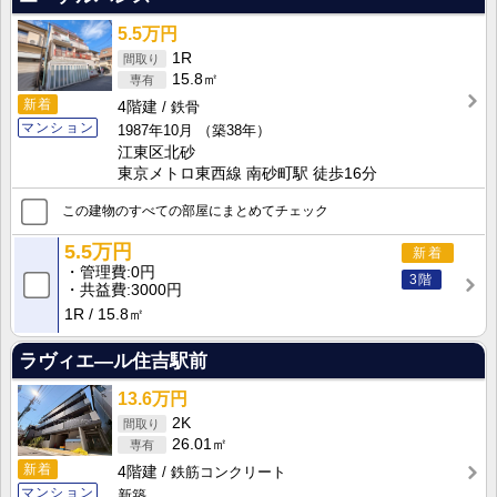
5.5万円
1R
15.8㎡
新着
4階建
鉄骨
マンション
1987年10月
（築38年）
江東区北砂
東京メトロ東西線 南砂町駅 徒歩16分
この建物のすべての部屋にまとめてチェック
5.5万円
新着
管理費
0円
3階
共益費
3000円
1R
15.8㎡
ラヴィエ―ル住吉駅前
13.6万円
2K
26.01㎡
新着
4階建
鉄筋コンクリート
マンション
新築