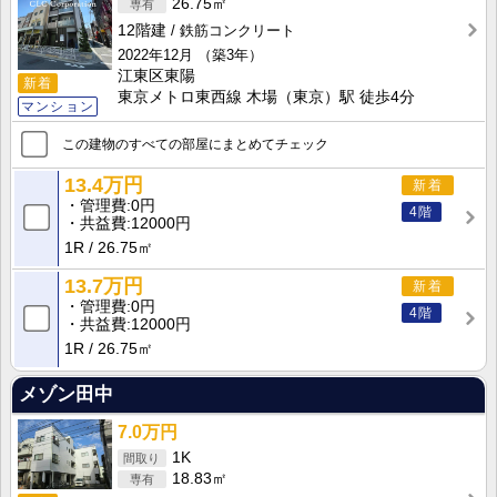
26.75㎡
12階建
鉄筋コンクリート
2022年12月
（築3年）
江東区東陽
新着
東京メトロ東西線 木場（東京）駅 徒歩4分
マンション
この建物のすべての部屋にまとめてチェック
13.4万円
新着
管理費
0円
4階
共益費
12000円
1R
26.75㎡
13.7万円
新着
管理費
0円
4階
共益費
12000円
1R
26.75㎡
メゾン田中
7.0万円
1K
18.83㎡