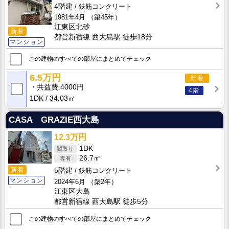
4階建
鉄筋コンクリート
1981年4月
（築45年）
江東区北砂
新着
都営新宿線 西大島駅 徒歩18分
マンション
この建物のすべての部屋にまとめてチェック
6.5万円
新着
共益費
4000円
4階
1DK
34.03㎡
CASA GRAZIE西大島
12.3万円
1DK
26.7㎡
新着
5階建
鉄筋コンクリート
マンション
2024年6月
（築2年）
江東区大島
都営新宿線 西大島駅 徒歩5分
この建物のすべての部屋にまとめてチェック