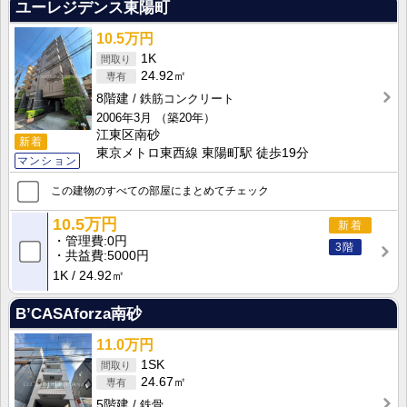
ユーレジデンス東陽町
10.5万円
1K
24.92㎡
8階建
鉄筋コンクリート
2006年3月
（築20年）
江東区南砂
新着
東京メトロ東西線 東陽町駅 徒歩19分
マンション
この建物のすべての部屋にまとめてチェック
10.5万円
新着
管理費
0円
3階
共益費
5000円
1K
24.92㎡
B’CASAforza南砂
11.0万円
1SK
24.67㎡
5階建
鉄骨