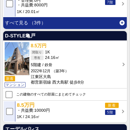
管理費
0円
7階
共益費
8000円
1K
20.01㎡
すべて見る
（3件）
D-STYLE亀戸
8.5万円
1K
24.16㎡
5階建
鉄骨
2022年12月
（築3年）
江東区大島
新着
都営新宿線 西大島駅 徒歩8分
マンション
この建物のすべての部屋にまとめてチェック
8.5万円
新着
共益費
10000円
5階
1K
24.16㎡
エーデルパレス