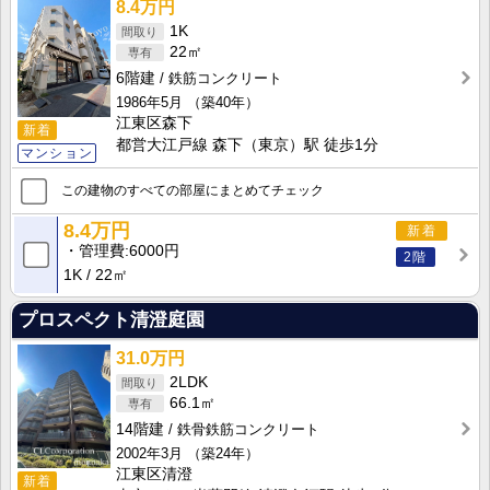
8.4万円
1K
22㎡
6階建
鉄筋コンクリート
1986年5月
（築40年）
江東区森下
新着
都営大江戸線 森下（東京）駅 徒歩1分
マンション
この建物のすべての部屋にまとめてチェック
8.4万円
新着
管理費
6000円
2階
1K
22㎡
プロスペクト清澄庭園
31.0万円
2LDK
66.1㎡
14階建
鉄骨鉄筋コンクリート
2002年3月
（築24年）
江東区清澄
新着