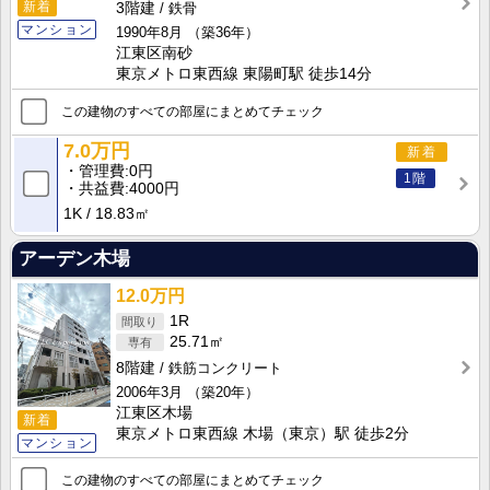
新着
3階建
鉄骨
マンション
1990年8月
（築36年）
江東区南砂
東京メトロ東西線 東陽町駅 徒歩14分
この建物のすべての部屋にまとめてチェック
7.0万円
新着
管理費
0円
1階
共益費
4000円
1K
18.83㎡
アーデン木場
12.0万円
1R
25.71㎡
8階建
鉄筋コンクリート
2006年3月
（築20年）
江東区木場
新着
東京メトロ東西線 木場（東京）駅 徒歩2分
マンション
この建物のすべての部屋にまとめてチェック