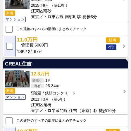
2015年9月
（築10年）
江東区南砂
新着
東京メトロ東西線 南砂町駅 徒歩6分
マンション
この建物のすべての部屋にまとめてチェック
11.0万円
新着
管理費
5000円
2階
1SK
24.67㎡
CREAL住吉
12.8万円
1K
26.34㎡
新着
5階建
鉄筋コンクリート
マンション
2021年3月
（築5年）
江東区扇橋
東京メトロ半蔵門線 住吉（東京）駅 徒歩10分
この建物のすべての部屋にまとめてチェック