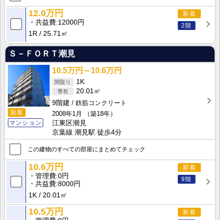
12.0万円
新着
共益費
12000円
2階
1R
25.71㎡
Ｓ－ＦＯＲＴ潮見
10.5万円～10.6万円
1K
20.01㎡
9階建
鉄筋コンクリート
新着
2008年1月
（築18年）
マンション
江東区潮見
京葉線 潮見駅 徒歩4分
この建物のすべての部屋にまとめてチェック
10.6万円
新着
管理費
0円
9階
共益費
8000円
1K
20.01㎡
10.5万円
新着