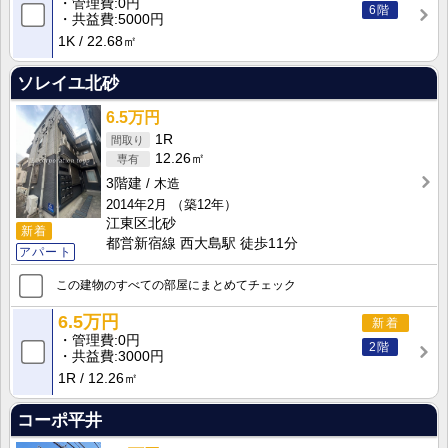
管理費
0円
6階
共益費
5000円
1K
22.68㎡
ソレイユ北砂
6.5万円
1R
12.26㎡
3階建
木造
2014年2月
（築12年）
江東区北砂
新着
都営新宿線 西大島駅 徒歩11分
アパート
この建物のすべての部屋にまとめてチェック
6.5万円
新着
管理費
0円
2階
共益費
3000円
1R
12.26㎡
コーポ平井