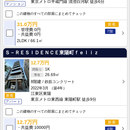
東京メトロ半蔵門線 清澄白河駅 徒歩6分
マンション
この建物のすべての部屋にまとめてチェック
31.0万円
新着
管理費
0円
7階
共益費
0円
2LDK
66.1㎡
Ｓ－ＲＥＳＩＤＥＮＣＥ東陽町ｆｅｌｉｚ
12.7万円
1K
26.69㎡
8階建
鉄筋コンクリート
2022年3月
（築4年）
江東区東陽
新着
東京メトロ東西線 東陽町駅 徒歩9分
アパート
この建物のすべての部屋にまとめてチェック
12.7万円
新着
共益費
10000円
4階