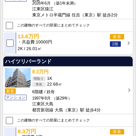
2026年6月
（築1年未満）
江東区猿江
東京メトロ半蔵門線 住吉（東京）駅 徒歩2分
この建物のすべての部屋にまとめてチェック
13.6万円
新着
共益費
10000円
2階
2K
26.01㎡
ハイツリバーランド
8.3万円
1K
22.68㎡
新着
6階建
鉄骨
マンション
1997年8月
（築29年）
江東区大島
都営新宿線 大島（東京）駅 徒歩4分
この建物のすべての部屋にまとめてチェック
8.3万円
新着