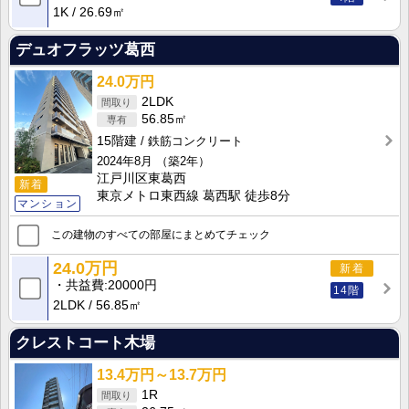
1K
26.69㎡
デュオフラッツ葛西
24.0万円
2LDK
56.85㎡
15階建
鉄筋コンクリート
2024年8月
（築2年）
江戸川区東葛西
新着
東京メトロ東西線 葛西駅 徒歩8分
マンション
この建物のすべての部屋にまとめてチェック
24.0万円
新着
共益費
20000円
14階
2LDK
56.85㎡
クレストコート木場
13.4万円～13.7万円
1R