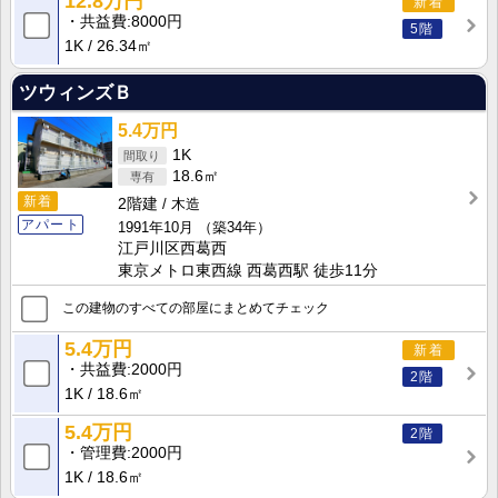
12.8万円
新着
共益費
8000円
5階
1K
26.34㎡
ツウィンズＢ
5.4万円
1K
18.6㎡
新着
2階建
木造
アパート
1991年10月
（築34年）
江戸川区西葛西
東京メトロ東西線 西葛西駅 徒歩11分
この建物のすべての部屋にまとめてチェック
5.4万円
新着
共益費
2000円
2階
1K
18.6㎡
5.4万円
2階
管理費
2000円
1K
18.6㎡