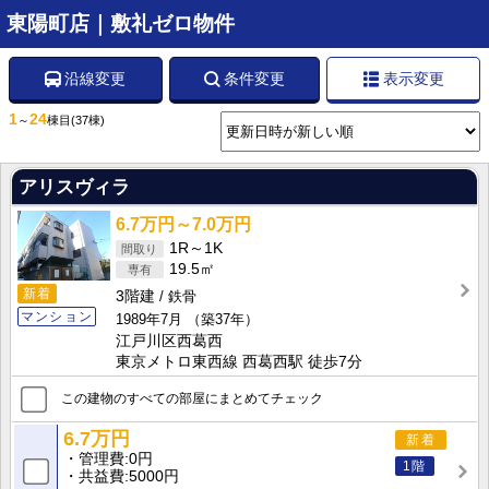
東陽町店｜敷礼ゼロ物件
沿線変更
条件変更
表示変更
1
24
～
棟目
(37棟)
アリスヴィラ
6.7万円～7.0万円
1R～1K
19.5㎡
新着
3階建
鉄骨
マンション
1989年7月
（築37年）
江戸川区西葛西
東京メトロ東西線 西葛西駅 徒歩7分
この建物のすべての部屋にまとめてチェック
6.7万円
新着
管理費
0円
1階
共益費
5000円