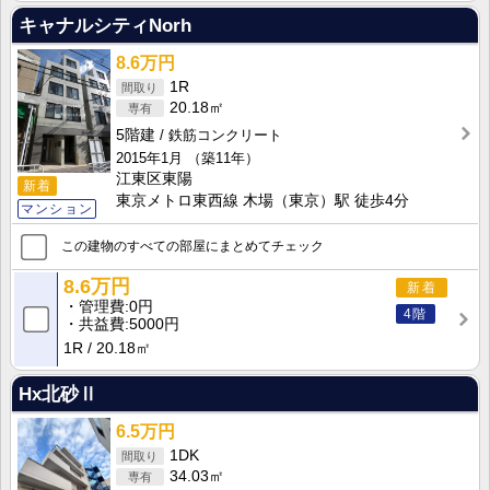
キャナルシティNorh
8.6万円
1R
20.18㎡
5階建
鉄筋コンクリート
2015年1月
（築11年）
江東区東陽
新着
東京メトロ東西線 木場（東京）駅 徒歩4分
マンション
この建物のすべての部屋にまとめてチェック
8.6万円
新着
管理費
0円
4階
共益費
5000円
1R
20.18㎡
Hx北砂Ⅱ
6.5万円
1DK
34.03㎡