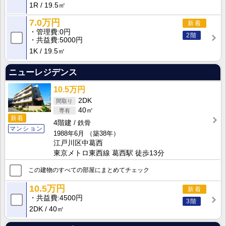
1R
19.5㎡
7.0万円
新着
管理費
0円
2階
共益費
5000円
1K
19.5㎡
ニューレジデンス
10.5万円
2DK
40㎡
新着
4階建
鉄骨
マンション
1988年6月
（築38年）
江戸川区中葛西
東京メトロ東西線 葛西駅 徒歩13分
この建物のすべての部屋にまとめてチェック
10.5万円
新着
共益費
4500円
3階
2DK
40㎡