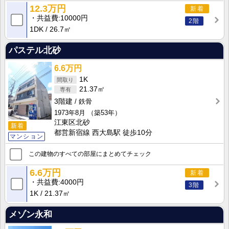
12.3万円
新着
共益費
10000円
2階
1DK
26.7㎡
パステル北砂
6.6万円
1K
21.37㎡
3階建
鉄骨
1973年8月
（築53年）
江東区北砂
新着
都営新宿線 西大島駅 徒歩10分
マンション
この建物のすべての部屋にまとめてチェック
6.6万円
新着
共益費
4000円
3階
1K
21.37㎡
メゾン永和