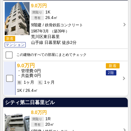
9.0万円
1K
26.4㎡
9階建
鉄骨鉄筋コンクリート
1987年3月
（築39年）
荒川区東日暮里
新着
山手線 日暮里駅 徒歩2分
マンション
この建物のすべての部屋にまとめてチェック
9.0万円
新着
管理費
0円
2階
共益費
0円
1ヶ月
1ヶ月
1K
26.4㎡
シティ第二日暮里ビル
8.0万円
1R
20㎡