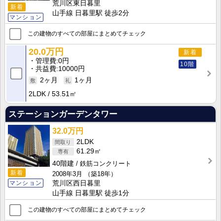
荒川区東日暮里
新着
山手線 日暮里駅 徒歩2分
マンション
この建物のすべての部屋にまとめてチェック
20.0万円
新着
管理費
0円
10階
共益費
10000円
2ヶ月
1ヶ月
2LDK
53.51㎡
ステーションガーデンタワー
32.0万円
2LDK
61.29㎡
40階建
鉄筋コンクリート
新着
2008年3月
（築18年）
マンション
荒川区西日暮里
山手線 日暮里駅 徒歩1分
この建物のすべての部屋にまとめてチェック