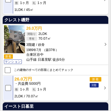
1ヶ月
1ヶ月
1LDK
45㎡
クレスト磯野
26.0万円
2LDK
70.07㎡
3階建
鉄骨
1989年7月
（築37年）
台東区谷中
新着
山手線 日暮里駅 徒歩5分
マンション
この建物のすべての部屋にまとめてチェック
26.0万円
新着
共益費
5000円
3階
1ヶ月
1ヶ月
2LDK
70.07㎡
イースト日暮里