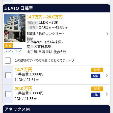
a LATO 日暮里
14.7万円～20.0万円
1LDK～2DK
27.61㎡～41.85㎡
5階建
鉄筋コンクリート
新築
2025年9月
（築1年未満）
新着
荒川区東日暮里
マンション
山手線 日暮里駅 徒歩5分
この建物のすべての部屋にまとめてチェック
14.7万円
新着
共益費
10000円
5階
1LDK
27.61㎡
20.0万円
新着
共益費
10000円
1階
2DK
41.85㎡
アネックスＭ