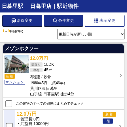
日暮里駅 日暮里店｜駅近物件
沿線変更
条件変更
表示変更
1
9
～
棟目
(9棟)
メゾンホクソー
12.0万円
1LDK
45㎡
新着
3階建
鉄骨
マンション
1980年5月
（築46年）
荒川区東日暮里
山手線 日暮里駅 徒歩4分
この建物のすべての部屋にまとめてチェック
12.0万円
新着
管理費
0円
3階
共益費
10000円