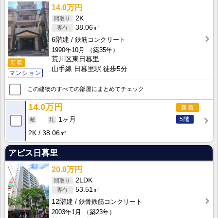
14.0万円
2K
38.06㎡
6階建
鉄筋コンクリート
1990年10月
（築35年）
荒川区東日暮里
新着
山手線 日暮里駅 徒歩5分
マンション
この建物のすべての部屋にまとめてチェック
14.0万円
新着
5階
-
1ヶ月
2K
38.06㎡
アピス日暮里
20.0万円
2LDK
53.51㎡
12階建
鉄骨鉄筋コンクリート
2003年1月
（築23年）