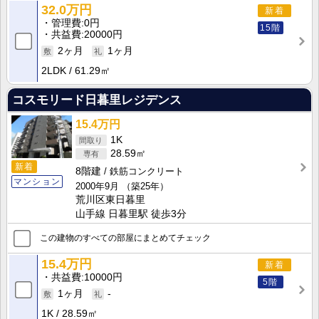
32.0万円
新着
管理費
0円
15階
共益費
20000円
2ヶ月
1ヶ月
2LDK
61.29㎡
コスモリード日暮里レジデンス
15.4万円
1K
28.59㎡
新着
8階建
鉄筋コンクリート
マンション
2000年9月
（築25年）
荒川区東日暮里
山手線 日暮里駅 徒歩3分
この建物のすべての部屋にまとめてチェック
15.4万円
新着
共益費
10000円
5階
1ヶ月
-
1K
28.59㎡