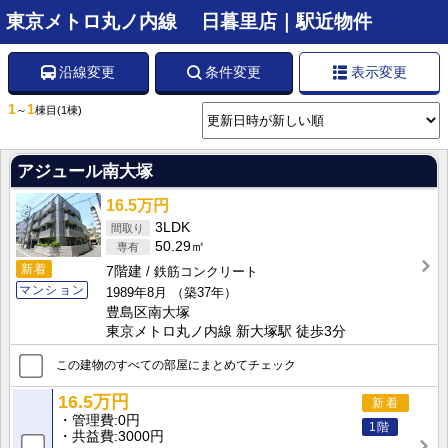
東京メトロ丸ノ内線 日暮里店｜駅近物件
沿線変更
条件変更
表示変更
1
1
～
棟目
(1棟)
アジュール南大塚
16.5万円
3LDK
50.29㎡
新着
7階建
鉄筋コンクリート
マンション
1989年8月
（築37年）
豊島区南大塚
東京メトロ丸ノ内線 新大塚駅 徒歩3分
この建物のすべての部屋にまとめてチェック
16.5万円
新着
管理費
0円
1階
共益費
3000円