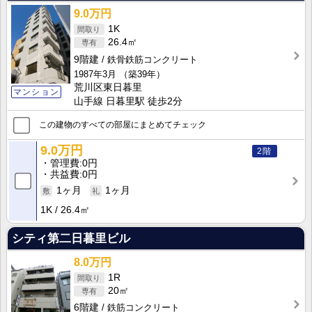
9.0万円
1K
26.4㎡
9階建
鉄骨鉄筋コンクリート
1987年3月
（築39年）
荒川区東日暮里
マンション
山手線 日暮里駅 徒歩2分
この建物のすべての部屋にまとめてチェック
9.0万円
2階
管理費
0円
共益費
0円
1ヶ月
1ヶ月
1K
26.4㎡
シティ第二日暮里ビル
8.0万円
1R
20㎡
6階建
鉄筋コンクリート