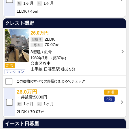
1ヶ月
1ヶ月
1LDK
45㎡
クレスト磯野
26.0万円
2LDK
70.07㎡
3階建
鉄骨
1989年7月
（築37年）
台東区谷中
新着
山手線 日暮里駅 徒歩5分
マンション
この建物のすべての部屋にまとめてチェック
26.0万円
新着
共益費
5000円
3階
1ヶ月
1ヶ月
2LDK
70.07㎡
イースト日暮里