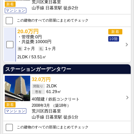
荒川区東日暮里
新着
山手線 日暮里駅 徒歩2分
マンション
この建物のすべての部屋にまとめてチェック
20.0万円
新着
管理費
0円
10階
共益費
10000円
2ヶ月
1ヶ月
2LDK
53.51㎡
ステーションガーデンタワー
32.0万円
2LDK
61.29㎡
40階建
鉄筋コンクリート
新着
2008年3月
（築18年）
マンション
荒川区西日暮里
山手線 日暮里駅 徒歩1分
この建物のすべての部屋にまとめてチェック