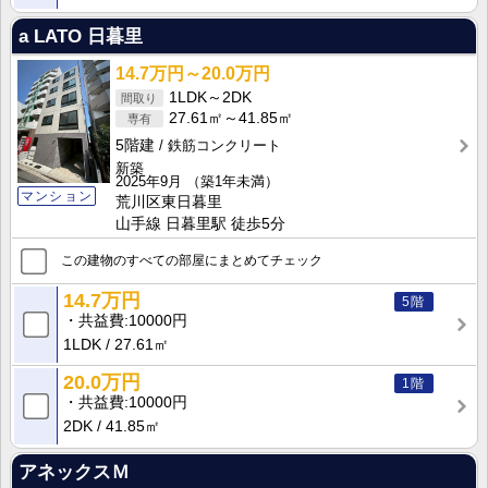
a LATO 日暮里
14.7万円～20.0万円
1LDK～2DK
27.61㎡～41.85㎡
5階建
鉄筋コンクリート
新築
2025年9月
（築1年未満）
マンション
荒川区東日暮里
山手線 日暮里駅 徒歩5分
この建物のすべての部屋にまとめてチェック
14.7万円
5階
共益費
10000円
1LDK
27.61㎡
20.0万円
1階
共益費
10000円
2DK
41.85㎡
アネックスＭ