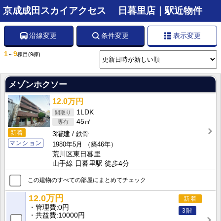
京成成田スカイアクセス 日暮里店｜駅近物件
沿線変更
条件変更
表示変更
1
9
～
棟目
(9棟)
メゾンホクソー
12.0万円
1LDK
45㎡
新着
3階建
鉄骨
マンション
1980年5月
（築46年）
荒川区東日暮里
山手線 日暮里駅 徒歩4分
この建物のすべての部屋にまとめてチェック
12.0万円
新着
管理費
0円
3階
共益費
10000円