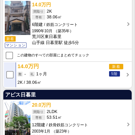
14.0万円
2K
38.06㎡
6階建
鉄筋コンクリート
1990年10月
（築35年）
荒川区東日暮里
新着
山手線 日暮里駅 徒歩5分
マンション
この建物のすべての部屋にまとめてチェック
14.0万円
新着
5階
-
1ヶ月
2K
38.06㎡
アピス日暮里
20.0万円
2LDK
53.51㎡
12階建
鉄骨鉄筋コンクリート
2003年1月
（築23年）