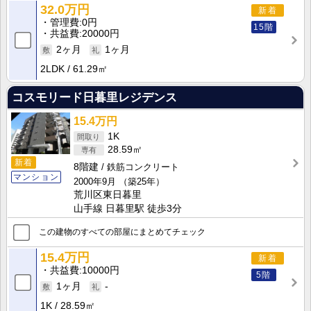
32.0万円
新着
管理費
0円
15階
共益費
20000円
2ヶ月
1ヶ月
2LDK
61.29㎡
コスモリード日暮里レジデンス
15.4万円
1K
28.59㎡
新着
8階建
鉄筋コンクリート
マンション
2000年9月
（築25年）
荒川区東日暮里
山手線 日暮里駅 徒歩3分
この建物のすべての部屋にまとめてチェック
15.4万円
新着
共益費
10000円
5階
1ヶ月
-
1K
28.59㎡