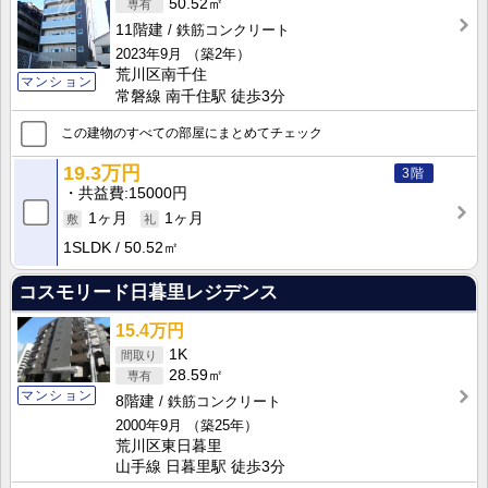
50.52㎡
11階建
鉄筋コンクリート
2023年9月
（築2年）
荒川区南千住
マンション
常磐線 南千住駅 徒歩3分
この建物のすべての部屋にまとめてチェック
19.3万円
3階
共益費
15000円
1ヶ月
1ヶ月
1SLDK
50.52㎡
コスモリード日暮里レジデンス
15.4万円
1K
28.59㎡
マンション
8階建
鉄筋コンクリート
2000年9月
（築25年）
荒川区東日暮里
山手線 日暮里駅 徒歩3分