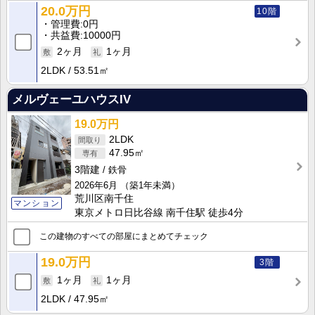
20.0万円
10階
管理費
0円
共益費
10000円
2ヶ月
1ヶ月
2LDK
53.51㎡
メルヴェーユハウスIV
19.0万円
2LDK
47.95㎡
3階建
鉄骨
2026年6月
（築1年未満）
荒川区南千住
マンション
東京メトロ日比谷線 南千住駅 徒歩4分
この建物のすべての部屋にまとめてチェック
19.0万円
3階
1ヶ月
1ヶ月
2LDK
47.95㎡