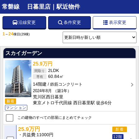
常磐線 日暮里店｜駅近物件
沿線変更
条件変更
表示変更
1
24
～
棟目
(29棟)
スカイガーデン
25.9万円
2LDK
60.84㎡
14階建
鉄筋コンクリート
2024年8月
（築1年）
荒川区西日暮里
新着
東京メトロ千代田線 西日暮里駅 徒歩6分
マンション
この建物のすべての部屋にまとめてチェック
25.9万円
新着
共益費
11000円
12階