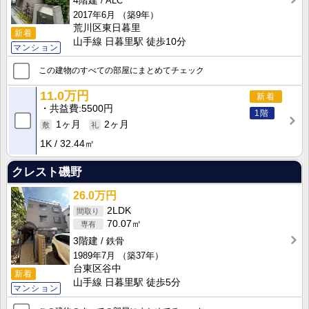
4階建
ALC
2017年6月
（築9年）
荒川区東日暮里
新着
山手線 日暮里駅 徒歩10分
マンション
この建物のすべての部屋にまとめてチェック
11.0万円
新着
共益費
5500円
1階
1ヶ月
2ヶ月
1K
32.44㎡
クレスト磯野
26.0万円
2LDK
70.07㎡
3階建
鉄骨
1989年7月
（築37年）
台東区谷中
新着
山手線 日暮里駅 徒歩5分
マンション