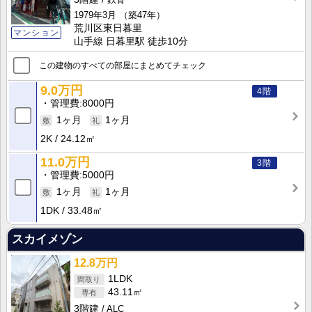
1979年3月
（築47年）
荒川区東日暮里
マンション
山手線 日暮里駅 徒歩10分
この建物のすべての部屋にまとめてチェック
9.0万円
4階
管理費
8000円
1ヶ月
1ヶ月
2K
24.12㎡
11.0万円
3階
管理費
5000円
1ヶ月
1ヶ月
1DK
33.48㎡
スカイメゾン
12.8万円
1LDK
43.11㎡
3階建
ALC