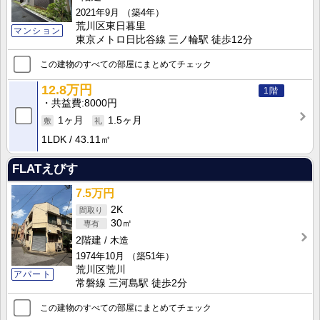
2021年9月
（築4年）
荒川区東日暮里
マンション
東京メトロ日比谷線 三ノ輪駅 徒歩12分
この建物のすべての部屋にまとめてチェック
12.8万円
1階
共益費
8000円
1ヶ月
1.5ヶ月
1LDK
43.11㎡
FLATえびす
7.5万円
2K
30㎡
2階建
木造
1974年10月
（築51年）
荒川区荒川
アパート
常磐線 三河島駅 徒歩2分
この建物のすべての部屋にまとめてチェック