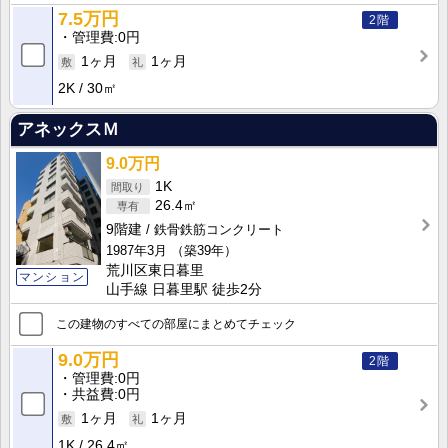
7.5万円
2階
管理費
0円
1ヶ月
1ヶ月
2K
30㎡
アネックスＭ
9.0万円
1K
26.4㎡
9階建
鉄骨鉄筋コンクリート
1987年3月
（築39年）
荒川区東日暮里
マンション
山手線 日暮里駅 徒歩2分
この建物のすべての部屋にまとめてチェック
9.0万円
2階
管理費
0円
共益費
0円
1ヶ月
1ヶ月
1K
26.4㎡