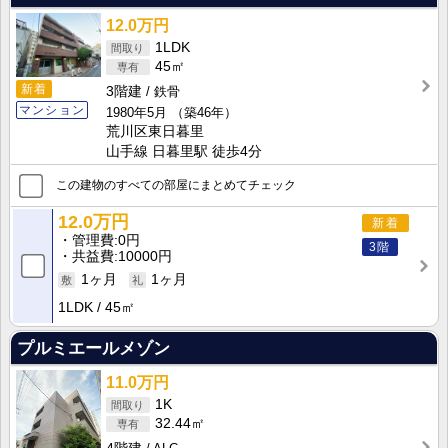
12.0万円
1LDK
45㎡
新着
3階建
鉄骨
マンション
1980年5月
（築46年）
荒川区東日暮里
山手線 日暮里駅 徒歩4分
この建物のすべての部屋にまとめてチェック
12.0万円
新着
管理費
0円
3階
共益費
10000円
1ヶ月
1ヶ月
1LDK
45㎡
プルミエールメゾン
11.0万円
1K
32.44㎡