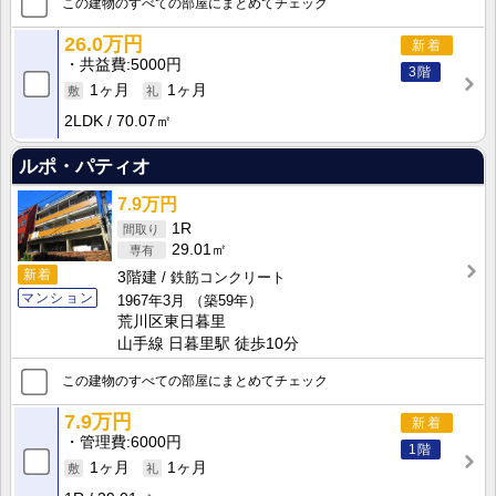
この建物のすべての部屋にまとめてチェック
26.0万円
新着
共益費
5000円
3階
1ヶ月
1ヶ月
2LDK
70.07㎡
ルポ・パティオ
7.9万円
1R
29.01㎡
新着
3階建
鉄筋コンクリート
マンション
1967年3月
（築59年）
荒川区東日暮里
山手線 日暮里駅 徒歩10分
この建物のすべての部屋にまとめてチェック
7.9万円
新着
管理費
6000円
1階
1ヶ月
1ヶ月