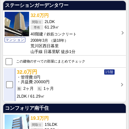
ステーションガーデンタワー
32.0万円
2LDK
61.29㎡
40階建
鉄筋コンクリート
マンション
2008年3月
（築18年）
荒川区西日暮里
山手線 日暮里駅 徒歩1分
この建物のすべての部屋にまとめてチェック
32.0万円
15階
管理費
0円
共益費
20000円
2ヶ月
1ヶ月
2LDK
61.29㎡
コンフォリア南千住
19.3万円
1SLDK