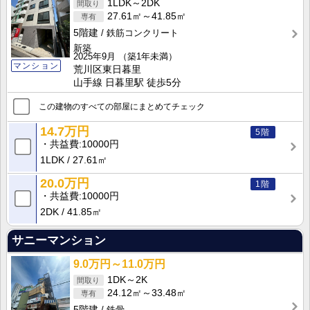
1LDK～2DK
27.61㎡～41.85㎡
5階建
鉄筋コンクリート
新築
2025年9月
（築1年未満）
マンション
荒川区東日暮里
山手線 日暮里駅 徒歩5分
この建物のすべての部屋にまとめてチェック
14.7万円
5階
共益費
10000円
1LDK
27.61㎡
20.0万円
1階
共益費
10000円
2DK
41.85㎡
サニーマンション
9.0万円～11.0万円
1DK～2K
24.12㎡～33.48㎡
5階建
鉄骨