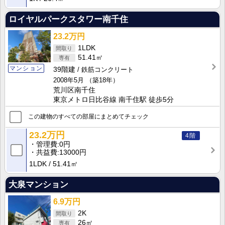
ロイヤルパークスタワー南千住
23.2万円
1LDK
51.41㎡
マンション
39階建
鉄筋コンクリート
2008年5月
（築18年）
荒川区南千住
東京メトロ日比谷線 南千住駅 徒歩5分
この建物のすべての部屋にまとめてチェック
23.2万円
4階
管理費
0円
共益費
13000円
1LDK
51.41㎡
大泉マンション
6.9万円
2K
26㎡