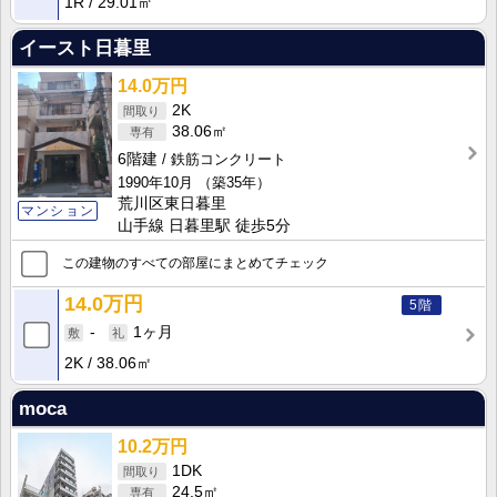
1R
29.01㎡
イースト日暮里
14.0万円
2K
38.06㎡
6階建
鉄筋コンクリート
1990年10月
（築35年）
荒川区東日暮里
マンション
山手線 日暮里駅 徒歩5分
この建物のすべての部屋にまとめてチェック
14.0万円
5階
-
1ヶ月
2K
38.06㎡
moca
10.2万円
1DK
24.5㎡