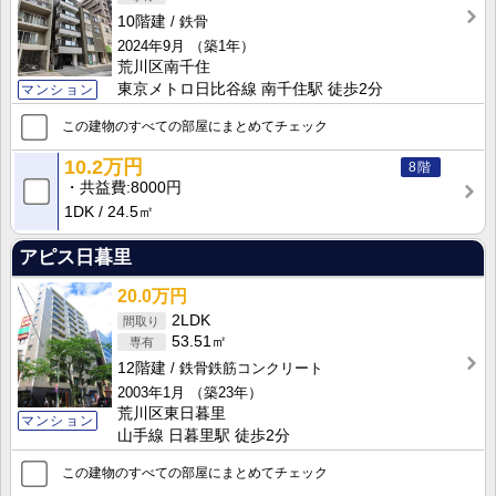
10階建
鉄骨
2024年9月
（築1年）
荒川区南千住
東京メトロ日比谷線 南千住駅 徒歩2分
マンション
この建物のすべての部屋にまとめてチェック
10.2万円
8階
共益費
8000円
1DK
24.5㎡
アピス日暮里
20.0万円
2LDK
53.51㎡
12階建
鉄骨鉄筋コンクリート
2003年1月
（築23年）
荒川区東日暮里
マンション
山手線 日暮里駅 徒歩2分
この建物のすべての部屋にまとめてチェック