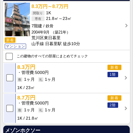
8.3万円～8.7万円
1K
21.8㎡～23㎡
7階建
鉄骨
2004年9月
（築21年）
荒川区東日暮里
新着
山手線 日暮里駅 徒歩10分
マンション
この建物のすべての部屋にまとめてチェック
8.3万円
新着
管理費
5000円
1階
1ヶ月
1ヶ月
1K
23㎡
8.7万円
新着
管理費
5000円
2階
1ヶ月
1ヶ月
1K
21.8㎡
メゾンホクソー