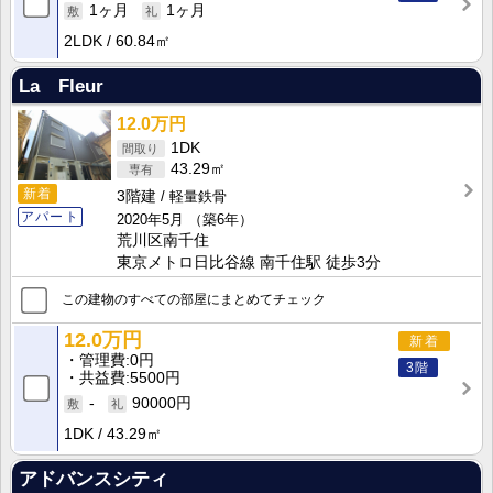
1ヶ月
1ヶ月
2LDK
60.84㎡
La Fleur
12.0万円
1DK
43.29㎡
新着
3階建
軽量鉄骨
アパート
2020年5月
（築6年）
荒川区南千住
東京メトロ日比谷線 南千住駅 徒歩3分
この建物のすべての部屋にまとめてチェック
12.0万円
新着
管理費
0円
3階
共益費
5500円
-
90000円
1DK
43.29㎡
アドバンスシティ