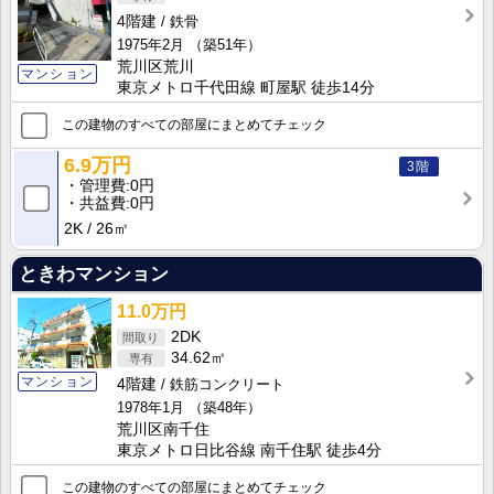
4階建
鉄骨
1975年2月
（築51年）
荒川区荒川
マンション
東京メトロ千代田線 町屋駅 徒歩14分
この建物のすべての部屋にまとめてチェック
6.9万円
3階
管理費
0円
共益費
0円
2K
26㎡
ときわマンション
11.0万円
2DK
34.62㎡
マンション
4階建
鉄筋コンクリート
1978年1月
（築48年）
荒川区南千住
東京メトロ日比谷線 南千住駅 徒歩4分
この建物のすべての部屋にまとめてチェック