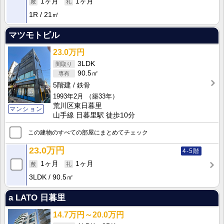
1ヶ月
1ヶ月
1R
21㎡
マツモトビル
23.0万円
3LDK
90.5㎡
5階建
鉄骨
1993年2月
（築33年）
荒川区東日暮里
マンション
山手線 日暮里駅 徒歩10分
この建物のすべての部屋にまとめてチェック
23.0万円
4-5階
1ヶ月
1ヶ月
3LDK
90.5㎡
a LATO 日暮里
14.7万円～20.0万円