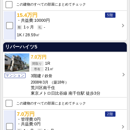
この建物のすべての部屋にまとめてチェック
15.4万円
5階
共益費
10000円
1ヶ月
-
1K
28.59㎡
リバーハイツ5
7.0万円
1R
21㎡
マンション
3階建
鉄骨
2008年3月
（築18年）
荒川区南千住
東京メトロ日比谷線 南千住駅 徒歩3分
この建物のすべての部屋にまとめてチェック
7.0万円
2階
管理費
0円
共益費
0円