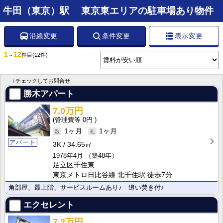
牛田（東京）駅 東京東エリアの駐車場あり物件
沿線変更
条件変更
表示変更
1
12
～
件目
(12件)
↓チェックしてお問合せ
勝木アパート
7.0万円
0円
1ヶ月
1ヶ月
アパート
3K
34.65㎡
1978年4月
（築48年）
足立区千住東
東京メトロ日比谷線 北千住駅 徒歩7分
角部屋、最上階、サービスルームあり♪ 追い焚き付♪
エクセレント
7.2万円