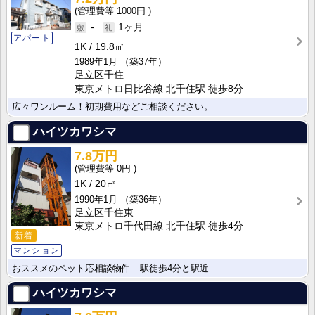
1000円
-
1ヶ月
アパート
1K
19.8㎡
1989年1月
（築37年）
足立区千住
東京メトロ日比谷線 北千住駅 徒歩8分
広々ワンルーム！初期費用などご相談ください。
ハイツカワシマ
7.8万円
0円
1K
20㎡
1990年1月
（築36年）
足立区千住東
東京メトロ千代田線 北千住駅 徒歩4分
新着
マンション
おススメのペット応相談物件 駅徒歩4分と駅近
ハイツカワシマ