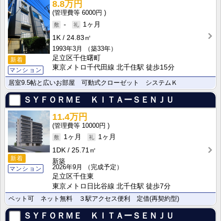
8.8万円
6000円
-
1ヶ月
1K
24.83㎡
1993年3月
（築33年）
足立区千住曙町
新着
東京メトロ千代田線 北千住駅 徒歩15分
マンション
居室9.5帖と広いお部屋 可動式クローゼット システムＫ
ＳＹＦＯＲＭＥ ＫＩＴＡーＳＥＮＪＵ
11.4万円
10000円
1ヶ月
1ヶ月
1DK
25.71㎡
新着
新築
2026年9月
（完成予定）
マンション
足立区千住東
東京メトロ日比谷線 北千住駅 徒歩7分
ペット可 ネット無料 ３駅アクセス便利 定借(再契約型)
ＳＹＦＯＲＭＥ ＫＩＴＡーＳＥＮＪＵ