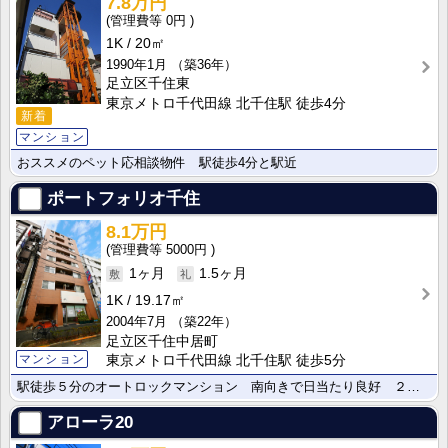
7.8万円
0円
1K
20㎡
1990年1月
（築36年）
足立区千住東
東京メトロ千代田線 北千住駅 徒歩4分
新着
マンション
おススメのペット応相談物件 駅徒歩4分と駅近
ポートフォリオ千住
8.1万円
5000円
1ヶ月
1.5ヶ月
1K
19.17㎡
2004年7月
（築22年）
足立区千住中居町
マンション
東京メトロ千代田線 北千住駅 徒歩5分
駅徒歩５分のオートロックマンション 南向きで日当たり良好 ２００４年築 鉄筋コンクリート造 ぜひ１度･･･
アローラ20