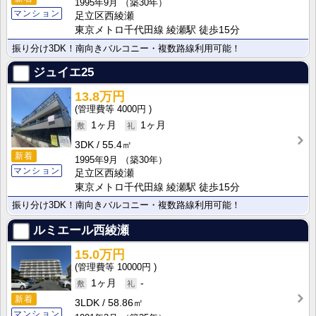
1995年9月
（築30年）
マンション
足立区西綾瀬
東京メトロ千代田線 綾瀬駅 徒歩15分
振り分け3DK！南向きバルコニー・複数路線利用可能！
ジュイエ25
13.8万円
4000円
1ヶ月
1ヶ月
3DK
55.4㎡
新着
1995年9月
（築30年）
マンション
足立区西綾瀬
東京メトロ千代田線 綾瀬駅 徒歩15分
振り分け3DK！南向きバルコニー・複数路線利用可能！
ルミエール西綾瀬
15.0万円
10000円
1ヶ月
-
新着
3LDK
58.86㎡
マンション