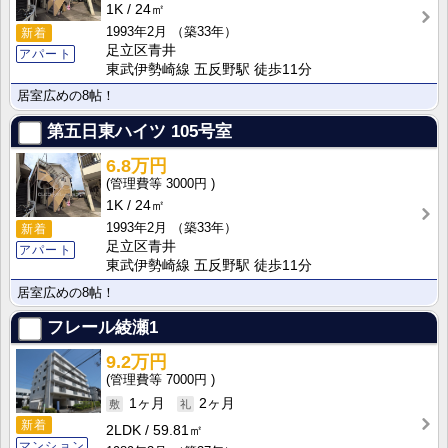
1K
24㎡
1993年2月
（築33年）
新着
足立区青井
アパート
東武伊勢崎線 五反野駅 徒歩11分
居室広めの8帖！
第五日東ハイツ
105号室
6.8万円
3000円
1K
24㎡
1993年2月
（築33年）
新着
足立区青井
アパート
東武伊勢崎線 五反野駅 徒歩11分
居室広めの8帖！
フレール綾瀬1
9.2万円
7000円
1ヶ月
2ヶ月
新着
2LDK
59.81㎡
マンション