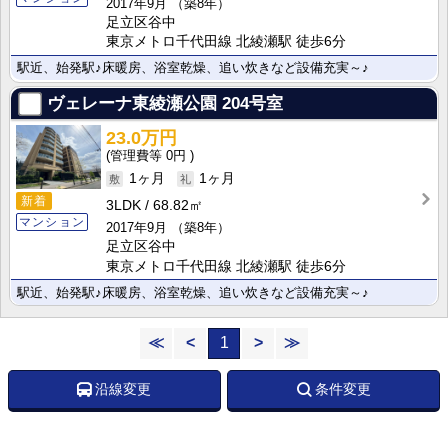
2017年9月
（築8年）
足立区谷中
東京メトロ千代田線 北綾瀬駅 徒歩6分
駅近、始発駅♪床暖房、浴室乾燥、追い炊きなど設備充実～♪
ヴェレーナ東綾瀬公園
204号室
23.0万円
0円
1ヶ月
1ヶ月
新着
3LDK
68.82㎡
マンション
2017年9月
（築8年）
足立区谷中
東京メトロ千代田線 北綾瀬駅 徒歩6分
駅近、始発駅♪床暖房、浴室乾燥、追い炊きなど設備充実～♪
≪
<
1
>
≫
沿線変更
条件変更