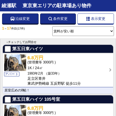
綾瀬駅 東京東エリアの駐車場あり物件
沿線変更
条件変更
表示変更
1
17
～
件目
(17件)
↓チェックしてお問合せ
第五日東ハイツ
6.8万円
3000円
1K
24㎡
1993年2月
（築33年）
アパート
足立区青井
東武伊勢崎線 五反野駅 徒歩11分
居室広めの8帖！
第五日東ハイツ
105号室
6.8万円
3000円