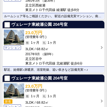
1991年3月
（築35年）
足立区西綾瀬
東京メトロ千代田線 綾瀬駅 徒歩8分
ルームシェア等もご相談ください。 駅近の設備充実マンション。南向きで日当たり良好！
ヴェレーナ東綾瀬公園
204号室
23.0万円
0円
1ヶ月
1ヶ月
マンション
3LDK
68.82㎡
2017年9月
（築8年）
足立区谷中
東京メトロ千代田線 北綾瀬駅 徒歩6分
駅近、始発駅♪床暖房、浴室乾燥、追い炊きなど設備充実～♪
ヴェレーナ東綾瀬公園
204号室
23.0万円
0円
1ヶ月
1ヶ月
新着
3LDK
68.82㎡
マンション