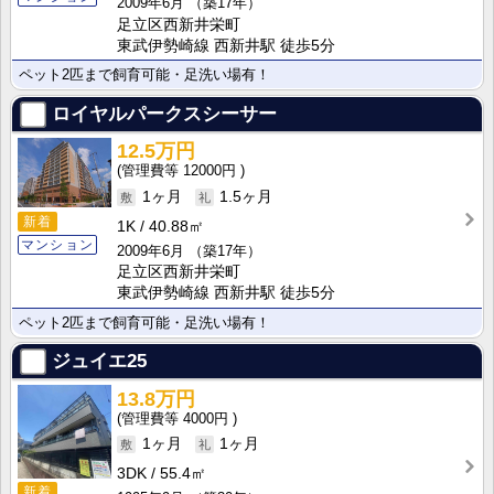
2009年6月
（築17年）
足立区西新井栄町
東武伊勢崎線 西新井駅 徒歩5分
ペット2匹まで飼育可能・足洗い場有！
ロイヤルパークスシーサー
12.5万円
12000円
1ヶ月
1.5ヶ月
新着
1K
40.88㎡
マンション
2009年6月
（築17年）
足立区西新井栄町
東武伊勢崎線 西新井駅 徒歩5分
ペット2匹まで飼育可能・足洗い場有！
ジュイエ25
13.8万円
4000円
1ヶ月
1ヶ月
3DK
55.4㎡
新着