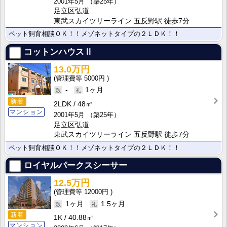
2001年5月
（築25年）
足立区弘道
東武スカイツリーライン 五反野駅 徒歩7分
ペット飼育相談ＯＫ！！メゾネットタイプの２ＬＤＫ！！
コットンハウスⅡ
13.0万円
5000円
-
1ヶ月
新着
2LDK
48㎡
マンション
2001年5月
（築25年）
足立区弘道
東武スカイツリーライン 五反野駅 徒歩7分
ペット飼育相談ＯＫ！！メゾネットタイプの２ＬＤＫ！！
ロイヤルパークスシーサー
12.5万円
12000円
1ヶ月
1.5ヶ月
新着
1K
40.88㎡
マンション