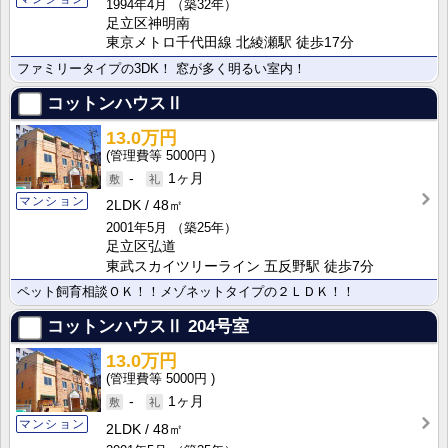
1994年4月
（築32年）
足立区神明南
東京メトロ千代田線 北綾瀬駅 徒歩17分
ファミリータイプの3DK！ 窓が多く明るい室内！
コットンハウスⅡ
13.0万円
5000円
-
1ヶ月
マンション
2LDK
48㎡
2001年5月
（築25年）
足立区弘道
東武スカイツリーライン 五反野駅 徒歩7分
ペット飼育相談ＯＫ！！メゾネットタイプの２ＬＤＫ！！
コットンハウスⅡ
204号室
13.0万円
5000円
-
1ヶ月
マンション
2LDK
48㎡