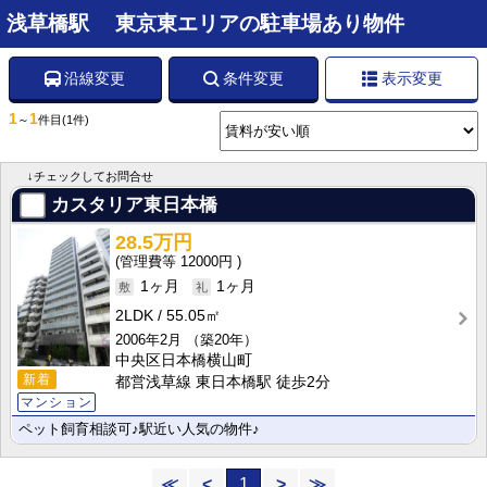
浅草橋駅 東京東エリアの駐車場あり物件
沿線変更
条件変更
表示変更
1
1
～
件目
(1件)
↓チェックしてお問合せ
カスタリア東日本橋
28.5万円
12000円
1ヶ月
1ヶ月
2LDK
55.05㎡
2006年2月
（築20年）
中央区日本橋横山町
新着
都営浅草線 東日本橋駅 徒歩2分
マンション
ペット飼育相談可♪駅近い人気の物件♪
≪
<
1
>
≫