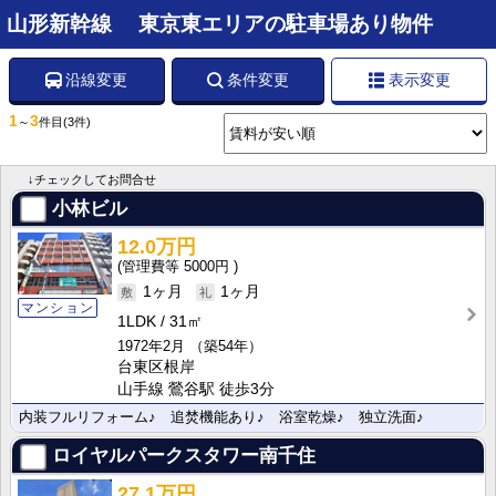
山形新幹線 東京東エリアの駐車場あり物件
沿線変更
条件変更
表示変更
1
3
～
件目
(3件)
↓チェックしてお問合せ
小林ビル
12.0万円
5000円
1ヶ月
1ヶ月
マンション
1LDK
31㎡
1972年2月
（築54年）
台東区根岸
山手線 鶯谷駅 徒歩3分
内装フルリフォーム♪ 追焚機能あり♪ 浴室乾燥♪ 独立洗面♪
ロイヤルパークスタワー南千住
27.1万円