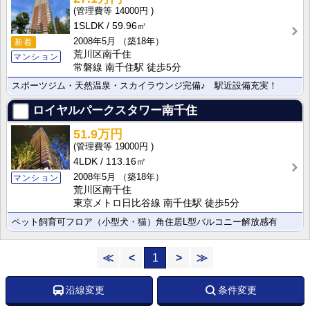
14000円
1SLDK
59.96㎡
2008年5月
（築18年）
新着
荒川区南千住
マンション
常磐線 南千住駅 徒歩5分
スポーツジム・天然温泉・スカイラウンジ完備♪ 駅近設備充実！
ロイヤルパークスタワー南千住
51.9万円
19000円
4LDK
113.16㎡
2008年5月
（築18年）
マンション
荒川区南千住
東京メトロ日比谷線 南千住駅 徒歩5分
ペット飼育可フロア（小型犬・猫）角住居L型バルコニー解放感有
≪
<
1
>
≫
沿線変更
条件変更