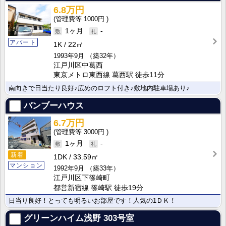
6.8万円
1000円
1ヶ月
-
アパート
1K
22㎡
1993年9月
（築32年）
江戸川区中葛西
東京メトロ東西線 葛西駅 徒歩11分
南向きで日当たり良好♪広めのロフト付き♪敷地内駐車場あり♪
バンブーハウス
6.7万円
3000円
1ヶ月
-
新着
1DK
33.59㎡
マンション
1992年9月
（築33年）
江戸川区下篠崎町
都営新宿線 篠崎駅 徒歩19分
日当り良好！とっても明るいお部屋です！人気の1ＤＫ！
グリーンハイム浅野
303号室