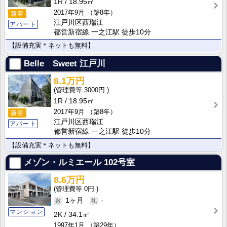
1R
18.95㎡
2017年9月
（築8年）
新着
江戸川区西瑞江
アパート
都営新宿線 一之江駅 徒歩10分
【設備充実＊ネットも無料】
Belle Sweet 江戸川
8.1万円
3000円
1R
18.95㎡
2017年9月
（築8年）
新着
江戸川区西瑞江
アパート
都営新宿線 一之江駅 徒歩10分
【設備充実＊ネットも無料】
メゾン・ルミエール
102号室
8.6万円
0円
1ヶ月
-
マンション
2K
34.1㎡
1997年1月
（築29年）