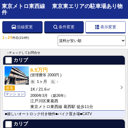
東京メトロ東西線 東京東エリアの駐車場あり物
件
沿線変更
条件変更
表示変更
1
24
～
件目
(214件)
↓チェックしてお問合せ
カリブ
6.5万円
2000円
1ヶ月
-
新着
1K
21.6㎡
マンション
2000年3月
（築26年）
江戸川区東葛西
東京メトロ東西線 葛西駅 徒歩11分
■嬉しいオートロック付き物件■バイク置き場■CATV
カリブ