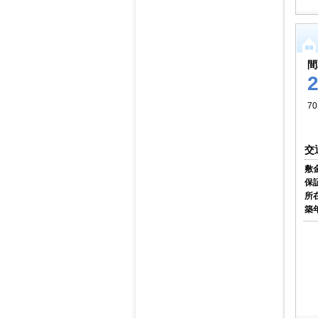
間
70
交
敷
保
所
築