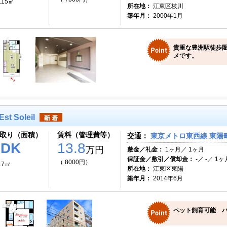
.15㎡
所在地：
江東区枝川
築年月：
2000年1月
貴重な豊洲駅徒歩圏
メです。
Est Soleil
取り（面積）
賃料（管理費等）
交通：
東京メトロ東西線 東陽町
1DK
13.8
万円
敷金／礼金：
1ヶ月／ 1ヶ月
保証金／敷引／償却金：
-／ -／ 1ヶ
（ 8000円）
.7㎡
所在地：
江東区東陽
築年月：
2014年6月
ペット飼育可能 