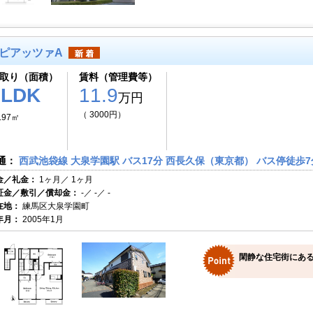
ピアッツァA
取り（面積）
賃料（管理費等）
2LDK
11.9
万円
（ 3000円）
.97㎡
通：
西武池袋線 大泉学園駅 バス17分 西長久保（東京都） バス停徒歩7
金／礼金：
1ヶ月／ 1ヶ月
証金／敷引／償却金：
-／ -／ -
在地：
練馬区大泉学園町
年月：
2005年1月
閑静な住宅街にある、