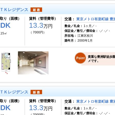
ＴＫレジデンス
取り（面積）
賃料（管理費等）
交通：
東京メトロ有楽町線 豊洲
1DK
13.3
万円
敷金／礼金：
1ヶ月／ -
保証金／敷引／償却金：
-／ -／ -
（ 7000円）
.15㎡
所在地：
江東区枝川
築年月：
2000年1月
貴重な豊洲駅徒歩圏
メです。
ＴＫレジデンス
取り（面積）
賃料（管理費等）
交通：
東京メトロ有楽町線 豊洲
1DK
13.3
万円
敷金／礼金：
1ヶ月／ -
保証金／敷引／償却金：
-／ -／ -
（ 7000円）