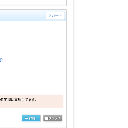
アパート
分
の住宅街に立地してます。