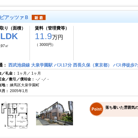
ピアッツァＢ
取り（面積）
賃料（管理費等）
2LDK
11.9
万円
（ 3000円）
.97㎡
通：
西武池袋線 大泉学園駅 バス17分 西長久保（東京都） バス停徒歩7
金／礼金：
1ヶ月／ 1ヶ月
証金／敷引／償却金：
-／ -／ -
在地：
練馬区大泉学園町
年月：
2005年1月
落ち着いた雰囲気