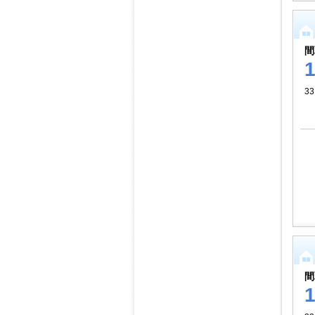
間
33
間