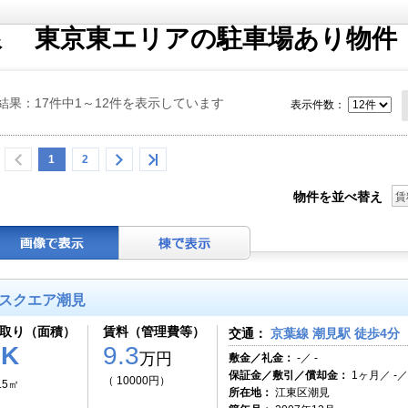
線 東京東エリアの駐車場あり物件
結果：17件中1～12件を表示しています
表示件数：
1
2
物件を並べ替え
賃
スクエア潮見
取り（面積）
賃料（管理費等）
交通：
京葉線 潮見駅 徒歩4分
1K
9.3
万円
敷金／礼金：
-／ -
保証金／敷引／償却金：
1ヶ月／ -／
（ 10000円）
.5㎡
所在地：
江東区潮見