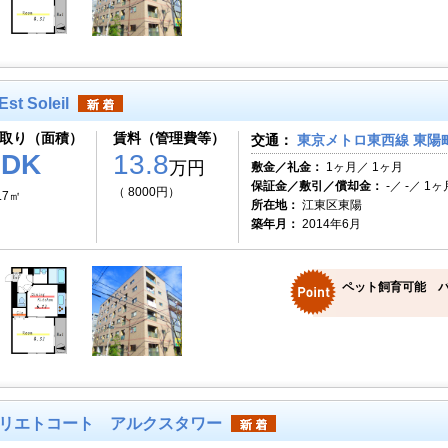
Est Soleil
取り（面積）
賃料（管理費等）
交通：
東京メトロ東西線 東陽町
1DK
13.8
万円
敷金／礼金：
1ヶ月／ 1ヶ月
保証金／敷引／償却金：
-／ -／ 1ヶ
（ 8000円）
.7㎡
所在地：
江東区東陽
築年月：
2014年6月
ペット飼育可能 
リエトコート アルクスタワー