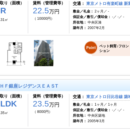
取り（面積）
賃料（管理費等）
交通：
東京メトロ有楽町線 新
1R
22.5
万円
敷金／礼金：
2ヶ月／ -
保証金／敷引／償却金：
-／ -／ -
（ 10000円）
.31㎡
所在地：
中央区湊
築年月：
2007年2月
ペット飼育♪フロン
ション
ＨＦ銀座レジデンスＥＡＳT
取り（面積）
賃料（管理費等）
交通：
東京メトロ日比谷線 築地
1LDK
23.5
万円
敷金／礼金：
1ヶ月／ 1ヶ月
保証金／敷引／償却金：
-／ -／ -
（ 8000円）
.35㎡
所在地：
中央区築地
築年月：
2005年3月