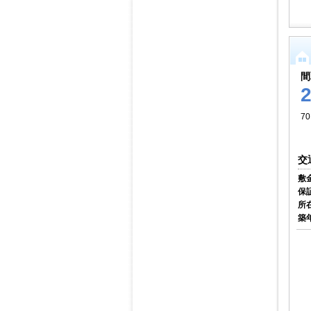
間
70
交
敷
保
所
築