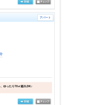
アパート
分
ゆったり70㎡超2LDK♪