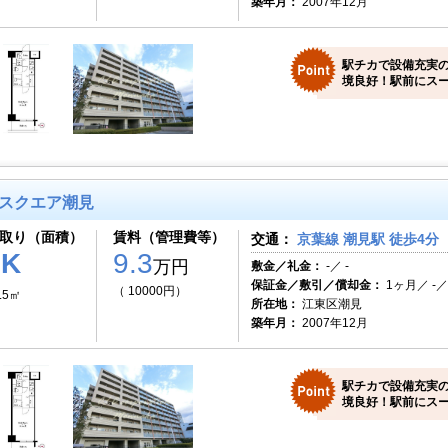
築年月：
2007年12月
駅チカで設備充実
境良好！駅前にス
スクエア潮見
取り（面積）
賃料（管理費等）
交通：
京葉線 潮見駅 徒歩4分
1K
9.3
万円
敷金／礼金：
-／ -
保証金／敷引／償却金：
1ヶ月／ -／
（ 10000円）
.5㎡
所在地：
江東区潮見
築年月：
2007年12月
駅チカで設備充実
境良好！駅前にス