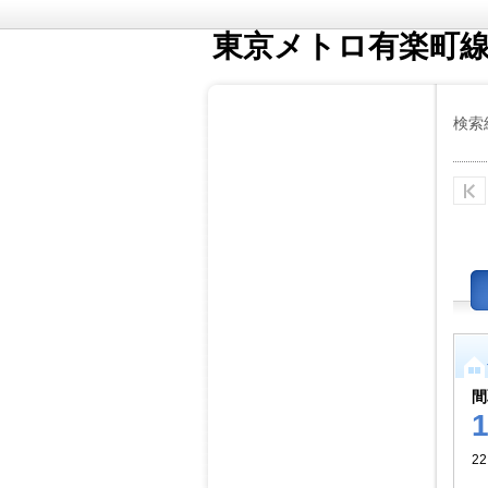
東京メトロ有楽町
検索
間
22