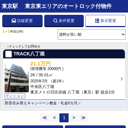
東京駅 東京東エリアのオートロック付物件
沿線変更
条件変更
表示変更
1
1
～
件目
(1件)
↓チェックしてお問合せ
TRACK八丁堀
21.1万円
20000円
2K
35.01㎡
2025年3月
（築1年）
中央区八丁堀
東京メトロ日比谷線 八丁堀（東京）駅 徒歩2分
マンション
防音住み替えキャンペーン敷金・礼金0カ月／
≪
<
1
>
≫