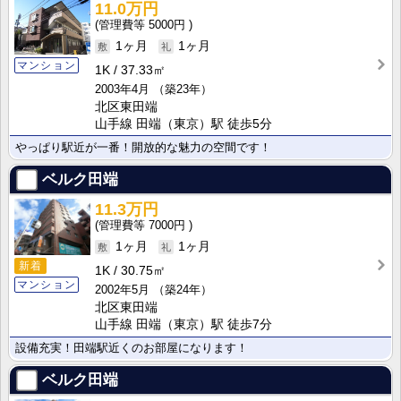
11.0万円
5000円
1ヶ月
1ヶ月
マンション
1K
37.33㎡
2003年4月
（築23年）
北区東田端
山手線 田端（東京）駅 徒歩5分
やっぱり駅近が一番！開放的な魅力の空間です！
ベルク田端
11.3万円
7000円
1ヶ月
1ヶ月
新着
1K
30.75㎡
マンション
2002年5月
（築24年）
北区東田端
山手線 田端（東京）駅 徒歩7分
設備充実！田端駅近くのお部屋になります！
ベルク田端