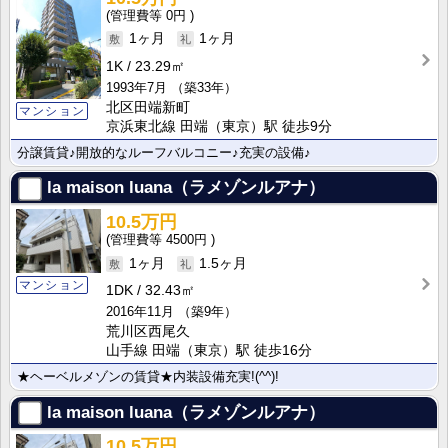
0円
1ヶ月
1ヶ月
1K
23.29㎡
1993年7月
（築33年）
北区田端新町
マンション
京浜東北線 田端（東京）駅 徒歩9分
分譲賃貸♪開放的なルーフバルコニー♪充実の設備♪
la maison luana（ラメゾンルアナ）
10.5万円
4500円
1ヶ月
1.5ヶ月
マンション
1DK
32.43㎡
2016年11月
（築9年）
荒川区西尾久
山手線 田端（東京）駅 徒歩16分
★ヘーベルメゾンの賃貸★内装設備充実!(^^)!
la maison luana（ラメゾンルアナ）
10.5万円