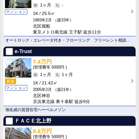
1ヶ月
-
マンション
1K
25.5㎡
1993年2月
（築33年）
北区堀船
東京メトロ南北線 王子駅 徒歩11分
オートロック・エレベータ付き・フローリング フリーレント相談可能
e-Trust
7.4万円
5000円
1ヶ月
1ヶ月
新着
1K
21.42㎡
マンション
2005年2月
（築21年）
北区神谷
京浜東北線 東十条駅 徒歩9分
旭化成の賃貸住宅ヘーベルメゾン
ＦＡＣＥ北上野
8.8万円
5000円