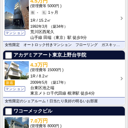
4.5万円
5000円
-
1ヶ月
1R
15.2㎡
1992年3月
（築34年）
荒川区西尾久
マンション
山手線 田端（東京）駅 徒歩9分
女性限定 オートロック付きマンション フローリング ガスキッチン
アカデミアアート東京上野台学院
4.3万円
15000円
1R
8.2㎡
2009年5月
（築17年）
新着
台東区池之端
マンション
東京メトロ千代田線 根津駅 徒歩4分
女性限定のシェアルーム！日当たり良好の明るいお部屋
ワコーメックビル
7.0万円
8000円