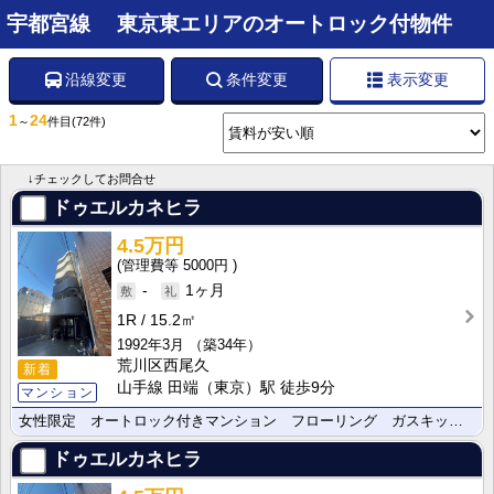
宇都宮線 東京東エリアのオートロック付物件
沿線変更
条件変更
表示変更
1
24
～
件目
(72件)
↓チェックしてお問合せ
ドゥエルカネヒラ
4.5万円
5000円
-
1ヶ月
1R
15.2㎡
1992年3月
（築34年）
荒川区西尾久
新着
山手線 田端（東京）駅 徒歩9分
マンション
女性限定 オートロック付きマンション フローリング ガスキッチン
ドゥエルカネヒラ