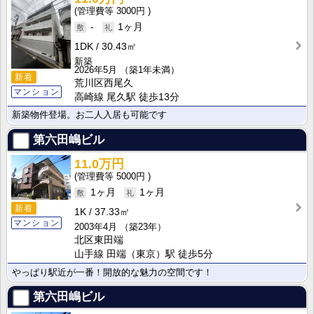
3000円
-
1ヶ月
1DK
30.43㎡
新築
2026年5月
（築1年未満）
新着
荒川区西尾久
マンション
高崎線 尾久駅 徒歩13分
新築物件登場。お二人入居も可能です
第六田嶋ビル
11.0万円
5000円
1ヶ月
1ヶ月
新着
1K
37.33㎡
マンション
2003年4月
（築23年）
北区東田端
山手線 田端（東京）駅 徒歩5分
やっぱり駅近が一番！開放的な魅力の空間です！
第六田嶋ビル