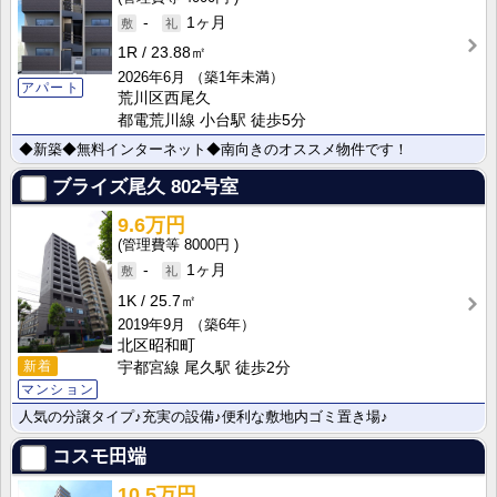
-
1ヶ月
1R
23.88㎡
2026年6月
（築1年未満）
アパート
荒川区西尾久
都電荒川線 小台駅 徒歩5分
◆新築◆無料インターネット◆南向きのオススメ物件です！
ブライズ尾久
802号室
9.6万円
8000円
-
1ヶ月
1K
25.7㎡
2019年9月
（築6年）
北区昭和町
新着
宇都宮線 尾久駅 徒歩2分
マンション
人気の分譲タイプ♪充実の設備♪便利な敷地内ゴミ置き場♪
コスモ田端
10.5万円