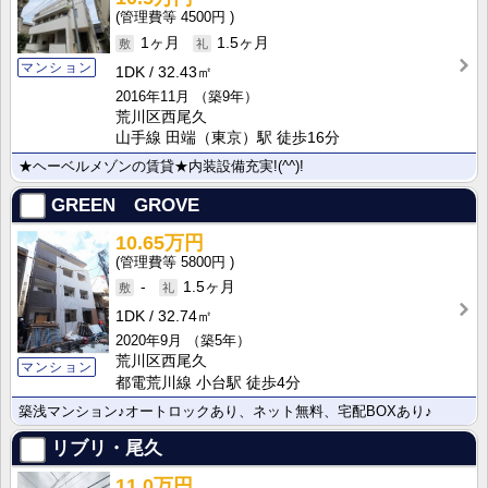
4500円
1ヶ月
1.5ヶ月
マンション
1DK
32.43㎡
2016年11月
（築9年）
荒川区西尾久
山手線 田端（東京）駅 徒歩16分
★ヘーベルメゾンの賃貸★内装設備充実!(^^)!
GREEN GROVE
10.65万円
5800円
-
1.5ヶ月
1DK
32.74㎡
2020年9月
（築5年）
荒川区西尾久
マンション
都電荒川線 小台駅 徒歩4分
築浅マンション♪オートロックあり、ネット無料、宅配BOXあり♪
リブリ・尾久
11.0万円