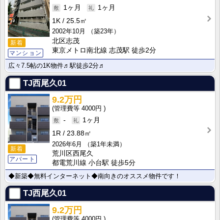
1ヶ月
1ヶ月
1K
25.5㎡
2002年10月
（築23年）
北区志茂
新着
東京メトロ南北線 志茂駅 徒歩2分
マンション
広々7.5帖の1K物件♬駅徒歩2分♬
TJ西尾久01
9.2万円
4000円
-
1ヶ月
1R
23.88㎡
2026年6月
（築1年未満）
新着
荒川区西尾久
アパート
都電荒川線 小台駅 徒歩5分
◆新築◆無料インターネット◆南向きのオススメ物件です！
TJ西尾久01
9.2万円
4000円