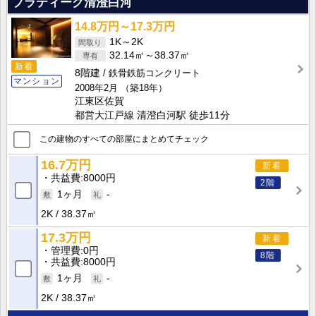
プラティーク清澄白河
14.8万円～17.3万円
1K～2K
32.14㎡～38.37㎡
新着
8階建
鉄骨鉄筋コンクリート
マンション
2008年2月
（築18年）
江東区佐賀
都営大江戸線 清澄白河駅 徒歩11分
この建物のすべての部屋にまとめてチェック
16.7万円
新着
共益費
8000円
2階
1ヶ月
-
2K
38.37㎡
17.3万円
新着
管理費
0円
8階
共益費
8000円
1ヶ月
-
2K
38.37㎡