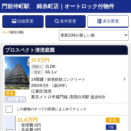
門前仲町駅 錦糸町店｜オートロック付物件
沿線変更
条件変更
表示変更
1
3
～
棟目
(3棟)
プロスペクト清澄庭園
31.0万円
2LDK
66.1㎡
14階建
鉄骨鉄筋コンクリート
2002年3月
（築24年）
江東区清澄
新着
東京メトロ半蔵門線 清澄白河駅 徒歩6分
マンション
この建物のすべての部屋にまとめてチェック
31.0万円
新着
管理費
0円
7階
共益費
0円