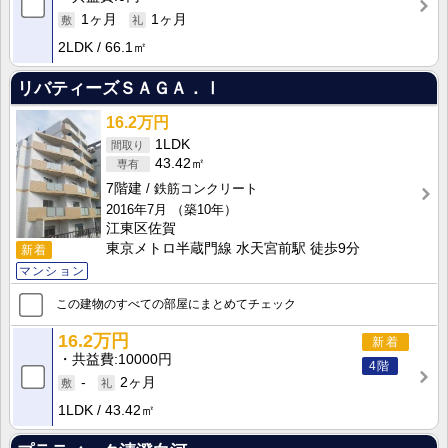
1ヶ月
1ヶ月
2LDK
66.1㎡
リバティーズＳＡＧＡ．Ⅰ
16.2万円
1LDK
43.42㎡
7階建
鉄筋コンクリート
2016年7月
（築10年）
江東区佐賀
東京メトロ半蔵門線 水天宮前駅 徒歩9分
新着
マンション
この建物のすべての部屋にまとめてチェック
16.2万円
新着
共益費
10000円
4階
-
2ヶ月
1LDK
43.42㎡