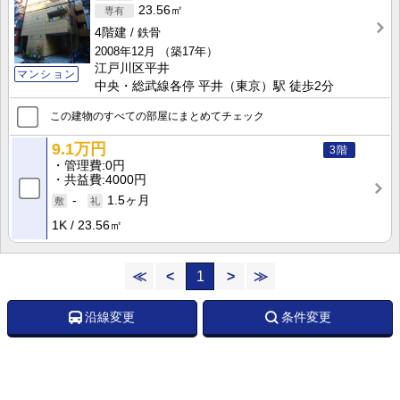
23.56㎡
4階建
鉄骨
2008年12月
（築17年）
江戸川区平井
マンション
中央・総武線各停 平井（東京）駅 徒歩2分
この建物のすべての部屋にまとめてチェック
9.1万円
3階
管理費
0円
共益費
4000円
-
1.5ヶ月
1K
23.56㎡
≪
<
1
>
≫
沿線変更
条件変更