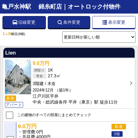
亀戸水神駅 錦糸町店｜オートロック付物件
沿線変更
条件変更
表示変更
1
8
～
棟目
(8棟)
Lien
9.0万円
1K
27.3㎡
3階建
木造
2024年12月
（築1年）
江戸川区平井
新着
中央・総武線各停 平井（東京）駅 徒歩11分
アパート
この建物のすべての部屋にまとめてチェック
9.0万円
新着
管理費
0円
3階
共益費
4000円