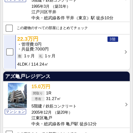
3階建
鉄筋コンクリート
1995年3月
（築31年）
江戸川区平井
中央・総武線各停 平井（東京）駅 徒歩10分
この建物のすべての部屋にまとめてチェック
22.3万円
3階
管理費
0円
共益費
7000円
1ヶ月
1ヶ月
4LDK
114.24㎡
アズ亀戸レジデンス
15.0万円
1R
31.27㎡
5階建
鉄筋コンクリート
マンション
2005年12月
（築20年）
江東区亀戸
中央・総武線各停 亀戸駅 徒歩12分