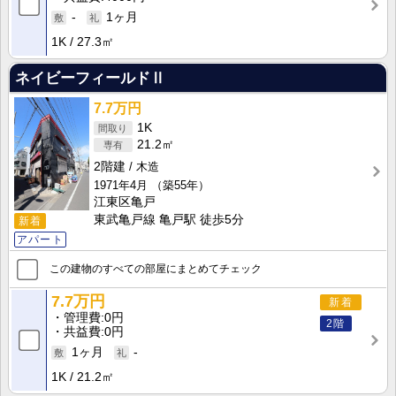
-
1ヶ月
1K
27.3㎡
ネイビーフィールドⅡ
7.7万円
1K
21.2㎡
2階建
木造
1971年4月
（築55年）
江東区亀戸
東武亀戸線 亀戸駅 徒歩5分
新着
アパート
この建物のすべての部屋にまとめてチェック
7.7万円
新着
管理費
0円
2階
共益費
0円
1ヶ月
-
1K
21.2㎡