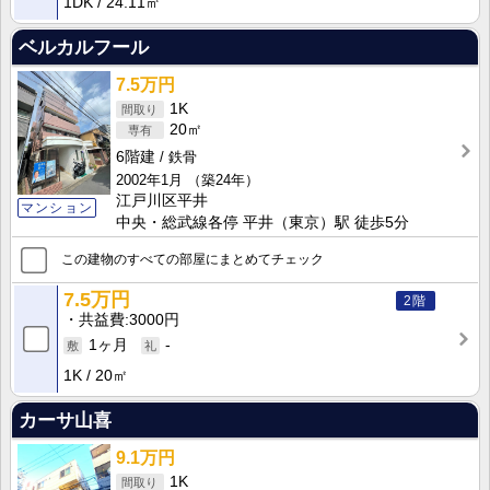
1DK
24.11㎡
ベルカルフール
7.5万円
1K
20㎡
6階建
鉄骨
2002年1月
（築24年）
江戸川区平井
マンション
中央・総武線各停 平井（東京）駅 徒歩5分
この建物のすべての部屋にまとめてチェック
7.5万円
2階
共益費
3000円
1ヶ月
-
1K
20㎡
カーサ山喜
9.1万円
1K