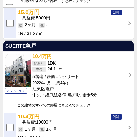
この建物のすべての部屋にまとめてチェック
15.0万円
1階
共益費
5000円
2ヶ月
-
1R
31.27㎡
SUERTE亀戸
10.4万円
1DK
24.11㎡
5階建
鉄筋コンクリート
2022年1月
（築4年）
江東区亀戸
マンション
中央・総武線各停 亀戸駅 徒歩5分
この建物のすべての部屋にまとめてチェック
10.4万円
2階
共益費
10000円
1ヶ月
1ヶ月