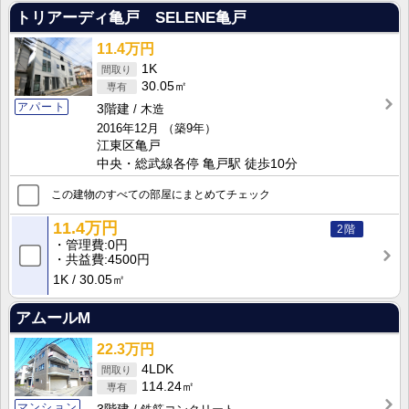
トリアーディ亀戸 SELENE亀戸
11.4万円
1K
30.05㎡
アパート
3階建
木造
2016年12月
（築9年）
江東区亀戸
中央・総武線各停 亀戸駅 徒歩10分
この建物のすべての部屋にまとめてチェック
11.4万円
2階
管理費
0円
共益費
4500円
1K
30.05㎡
アムールM
22.3万円
4LDK
114.24㎡
マンション