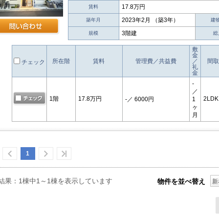
17.8万円
賃料
2023年2月 （築3年）
築年月
建
3階建
規模
総
敷
金
所在階
賃料
管理費／共益費
／
間取
チェック
礼
金
-
／
1階
17.8万円
2LDK
-
／ 6000円
1
ヶ
月
1
結果：1棟中1～1棟を表示しています
物件を並べ替え
新