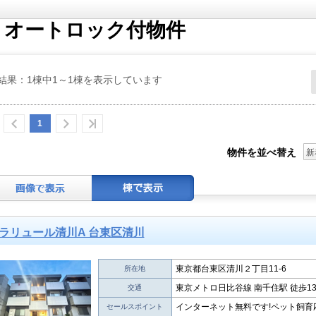
｜オートロック付物件
結果：1棟中1～1棟を表示しています
1
物件を並べ替え
新
ラリュール清川A 台東区清川
東京都台東区清川２丁目11-6
所在地
東京メトロ日比谷線 南千住駅 徒歩1
交通
インターネット無料です!ペット飼育
セールスポイント