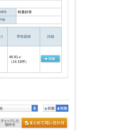
軽量鉄骨
物構造
戸数
り
専有面積
詳細
46.91㎡
（14.19坪）
着