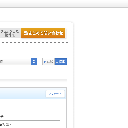
着
アパート
3分
応相談♪