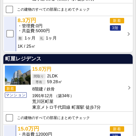
この建物のすべての部屋にまとめてチェック
8.3万円
新着
管理費
0円
3階
共益費
5000円
1ヶ月
1ヶ月
1K
25㎡
町屋レジデンス
15.0万円
2LDK
59.28㎡
新着
8階建
鉄骨
マンション
1991年12月
（築34年）
荒川区町屋
東京メトロ千代田線 町屋駅 徒歩7分
この建物のすべての部屋にまとめてチェック
15.0万円
新着
共益費
12000円