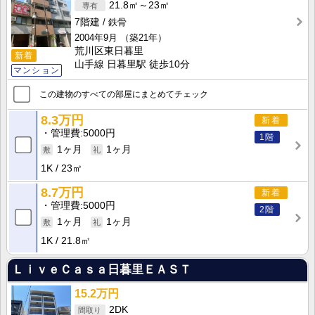
21.8㎡～23㎡
7階建
鉄骨
2004年9月
（築21年）
荒川区東日暮里
新着
山手線 日暮里駅 徒歩10分
マンション
この建物のすべての部屋にまとめてチェック
8.3万円
新着
管理費
5000円
1階
1ヶ月
1ヶ月
1K
23㎡
8.7万円
新着
管理費
5000円
2階
1ヶ月
1ヶ月
1K
21.8㎡
ＬｉｖｅＣａｓａ日暮里ＥＡＳＴ
15.2万円
2DK