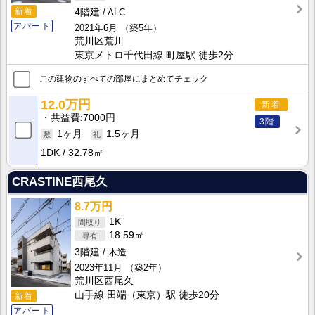
新着
4階建
ALC
アパート
2021年6月
（築5年）
荒川区荒川
東京メトロ千代田線 町屋駅 徒歩2分
この建物のすべての部屋にまとめてチェック
12.0万円
新着
共益費
7000円
3階
1ヶ月
1.5ヶ月
1DK
32.78㎡
CRASTINE西尾久
8.7万円
1K
18.59㎡
3階建
木造
2023年11月
（築2年）
荒川区西尾久
山手線 田端（東京）駅 徒歩20分
新着
アパート