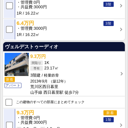
管理費
0円
3階
共益費
3000円
1R
16.22㎡
6.4万円
3階
管理費
3000円
1R
16.22㎡
ヴェルデストゥーディオ
9.3万円
1K
23.17㎡
3階建
軽量鉄骨
新着
2013年9月
（築12年）
アパート
荒川区西日暮里
山手線 西日暮里駅 徒歩7分
この建物のすべての部屋にまとめてチェック
9.3万円
新着
管理費
0円
1階
共益費
3000円