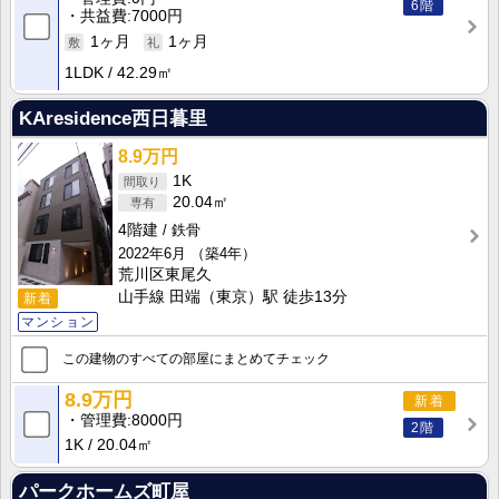
6階
共益費
7000円
1ヶ月
1ヶ月
1LDK
42.29㎡
KAresidence西日暮里
8.9万円
1K
20.04㎡
4階建
鉄骨
2022年6月
（築4年）
荒川区東尾久
山手線 田端（東京）駅 徒歩13分
新着
マンション
この建物のすべての部屋にまとめてチェック
8.9万円
新着
管理費
8000円
2階
1K
20.04㎡
パークホームズ町屋