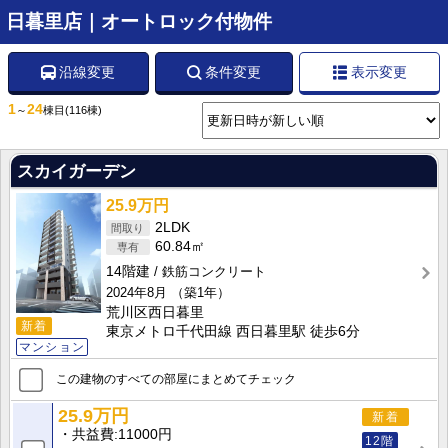
日暮里店｜オートロック付物件
沿線変更
条件変更
表示変更
1
24
～
棟目
(116棟)
スカイガーデン
25.9万円
2LDK
60.84㎡
14階建
鉄筋コンクリート
2024年8月
（築1年）
荒川区西日暮里
新着
東京メトロ千代田線 西日暮里駅 徒歩6分
マンション
この建物のすべての部屋にまとめてチェック
25.9万円
新着
共益費
11000円
12階