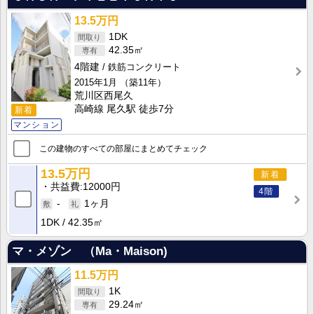
13.5万円
1DK
42.35㎡
4階建
鉄筋コンクリート
2015年1月
（築11年）
荒川区西尾久
高崎線 尾久駅 徒歩7分
新着
マンション
この建物のすべての部屋にまとめてチェック
13.5万円
新着
共益費
12000円
4階
-
1ヶ月
1DK
42.35㎡
マ・メゾン （Ma・Maison)
11.5万円
1K
29.24㎡