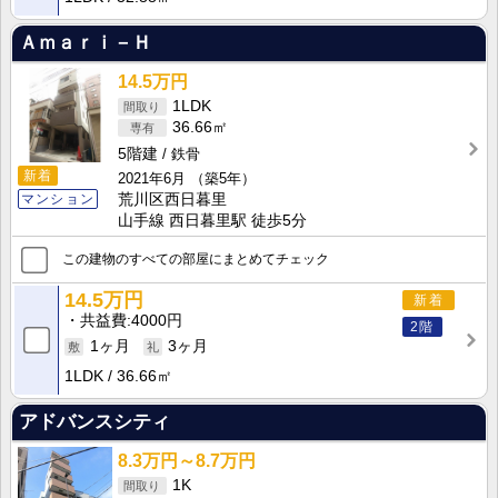
Ａｍａｒｉ－Ｈ
14.5万円
1LDK
36.66㎡
5階建
鉄骨
新着
2021年6月
（築5年）
マンション
荒川区西日暮里
山手線 西日暮里駅 徒歩5分
この建物のすべての部屋にまとめてチェック
14.5万円
新着
共益費
4000円
2階
1ヶ月
3ヶ月
1LDK
36.66㎡
アドバンスシティ
8.3万円～8.7万円
1K