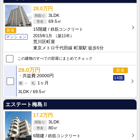
28.0万円
3LDK
69.5㎡
15階建
鉄筋コンクリート
新着
2015年1月
（築11年）
マンション
荒川区町屋
東京メトロ千代田線 町屋駅 徒歩5分
この建物のすべての部屋にまとめてチェック
28.0万円
新着
共益費
20000円
14階
-
1ヶ月
3LDK
69.5㎡
エステート梅島Ⅱ
17.2万円
3LDK
80㎡
6階建
鉄筋コンクリート