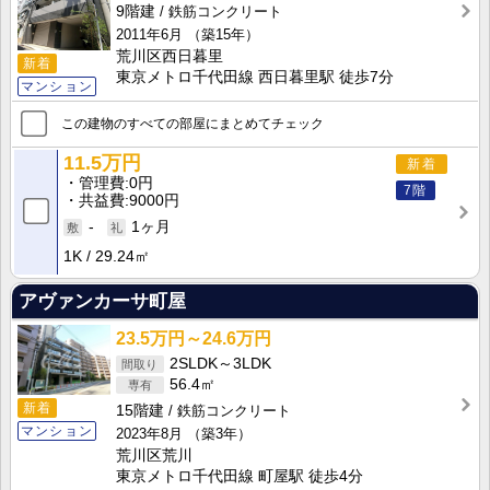
9階建
鉄筋コンクリート
2011年6月
（築15年）
荒川区西日暮里
新着
東京メトロ千代田線 西日暮里駅 徒歩7分
マンション
この建物のすべての部屋にまとめてチェック
11.5万円
新着
管理費
0円
7階
共益費
9000円
-
1ヶ月
1K
29.24㎡
アヴァンカーサ町屋
23.5万円～24.6万円
2SLDK～3LDK
56.4㎡
新着
15階建
鉄筋コンクリート
マンション
2023年8月
（築3年）
荒川区荒川
東京メトロ千代田線 町屋駅 徒歩4分