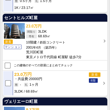
0.5ヶ月
1.5ヶ月
1K
23.17㎡
セントヒルズ町屋
23.0万円
3LDK
68.69㎡
新着
10階建
鉄筋コンクリート
マンション
2001年4月
（築25年）
荒川区町屋
東京メトロ千代田線 町屋駅 徒歩7分
この建物のすべての部屋にまとめてチェック
23.0万円
新着
共益費
20000円
8階
-
1ヶ月
3LDK
68.69㎡
ヴェリエーロ町屋
9.3万円