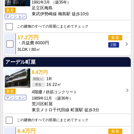
1991年3月
（築35年）
足立区梅島
新着
東武伊勢崎線 梅島駅 徒歩10分
マンション
この建物のすべての部屋にまとめてチェック
17.2万円
新着
共益費
8000円
2階
3LDK
80㎡
アーデル町屋
6.4万円
1R
16.22㎡
新着
4階建
鉄筋コンクリート
マンション
1989年11月
（築36年）
荒川区町屋
東京メトロ千代田線 町屋駅 徒歩3分
この建物のすべての部屋にまとめてチェック
6.4万円
新着