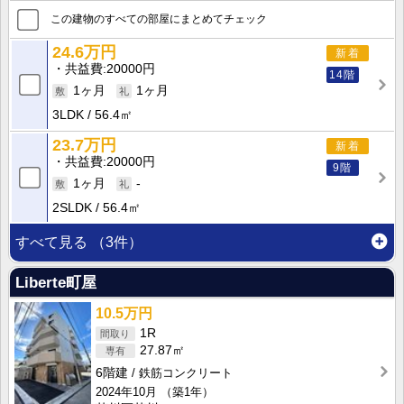
この建物のすべての部屋にまとめてチェック
24.6万円
新着
共益費
20000円
14階
1ヶ月
1ヶ月
3LDK
56.4㎡
23.7万円
新着
共益費
20000円
9階
1ヶ月
-
2SLDK
56.4㎡
すべて見る
（3件）
Liberte町屋
10.5万円
1R
27.87㎡
6階建
鉄筋コンクリート
2024年10月
（築1年）