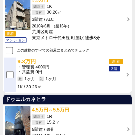
1K
30.26㎡
3階建
ALC
2010年6月
（築16年）
荒川区町屋
新着
東京メトロ千代田線 町屋駅 徒歩8分
マンション
この建物のすべての部屋にまとめてチェック
9.3万円
新着
管理費
4000円
2階
共益費
0円
1ヶ月
1ヶ月
1K
30.26㎡
ドゥエルカネヒラ
4.5万円～5.5万円
1R
15.2㎡
5階建
鉄骨