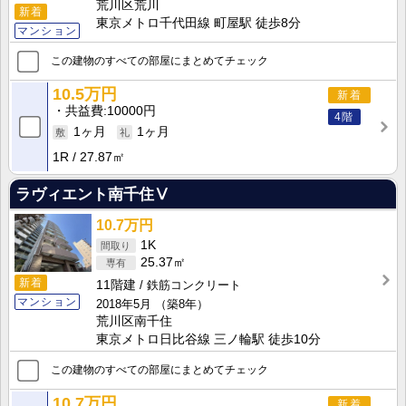
荒川区荒川
新着
東京メトロ千代田線 町屋駅 徒歩8分
マンション
この建物のすべての部屋にまとめてチェック
10.5万円
新着
共益費
10000円
4階
1ヶ月
1ヶ月
1R
27.87㎡
ラヴィエント南千住Ⅴ
10.7万円
1K
25.37㎡
新着
11階建
鉄筋コンクリート
マンション
2018年5月
（築8年）
荒川区南千住
東京メトロ日比谷線 三ノ輪駅 徒歩10分
この建物のすべての部屋にまとめてチェック
10.7万円
新着