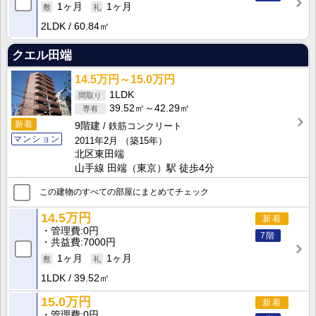
1ヶ月
1ヶ月
2LDK
60.84㎡
クエル田端
14.5万円～15.0万円
1LDK
39.52㎡～42.29㎡
新着
9階建
鉄筋コンクリート
マンション
2011年2月
（築15年）
北区東田端
山手線 田端（東京）駅 徒歩4分
この建物のすべての部屋にまとめてチェック
14.5万円
新着
管理費
0円
7階
共益費
7000円
1ヶ月
1ヶ月
1LDK
39.52㎡
15.0万円
新着
管理費
0円