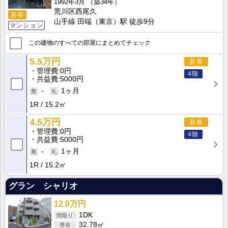
1992年3月
（築34年）
荒川区西尾久
新着
山手線 田端（東京）駅 徒歩9分
マンション
この建物のすべての部屋にまとめてチェック
5.5万円
新着
管理費
0円
4階
共益費
5000円
-
1ヶ月
1R
15.2㎡
4.5万円
新着
管理費
0円
4階
共益費
5000円
-
1ヶ月
1R
15.2㎡
グラン シャリオ
12.0万円
1DK
32.78㎡