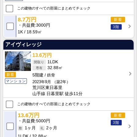
この建物のすべての部屋にまとめてチェック
8.7万円
新着
共益費
3000円
3階
1K
18.59㎡
アイヴィレッジ
13.6万円
1LDK
32.88㎡
新着
5階建
鉄骨
マンション
2023年9月
（築2年）
荒川区東日暮里
山手線 日暮里駅 徒歩11分
この建物のすべての部屋にまとめてチェック
13.6万円
新着
共益費
5000円
3階
1ヶ月
2ヶ月
1LDK
32.88㎡