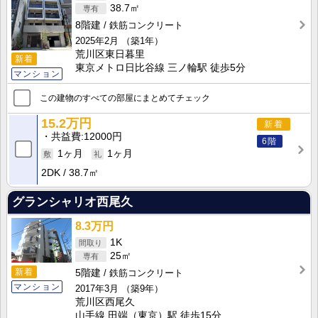
38.7㎡
8階建
鉄筋コンクリート
2025年2月
（築1年）
荒川区東日暮里
新着
東京メトロ日比谷線 三ノ輪駅 徒歩5分
マンション
この建物のすべての部屋にまとめてチェック
15.2万円
新着
共益費
12000円
6階
1ヶ月
1ヶ月
2DK
38.7㎡
グランシャリオ西尾久
8.3万円
1K
25㎡
新着
5階建
鉄筋コンクリート
マンション
2017年3月
（築9年）
荒川区西尾久
山手線 田端（東京）駅 徒歩15分