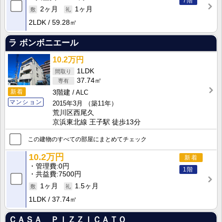
7階
2ヶ月
1ヶ月
2LDK
59.28㎡
ラ ボンボニエール
10.2万円
1LDK
37.74㎡
新着
3階建
ALC
マンション
2015年3月
（築11年）
荒川区西尾久
京浜東北線 王子駅 徒歩13分
この建物のすべての部屋にまとめてチェック
10.2万円
新着
管理費
0円
1階
共益費
7500円
1ヶ月
1.5ヶ月
1LDK
37.74㎡
ＣＡＳＡ ＰＩＺＺＩＣＡＴＯ