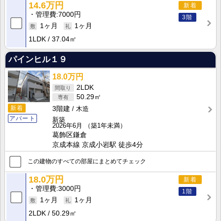
14.6万円
新着
管理費
7000円
3階
1ヶ月
1ヶ月
1LDK
37.04㎡
パインヒル１９
18.0万円
2LDK
50.29㎡
新着
3階建
木造
アパート
新築
2026年6月
（築1年未満）
葛飾区鎌倉
京成本線 京成小岩駅 徒歩4分
この建物のすべての部屋にまとめてチェック
18.0万円
新着
管理費
3000円
1階
1ヶ月
1ヶ月
2LDK
50.29㎡