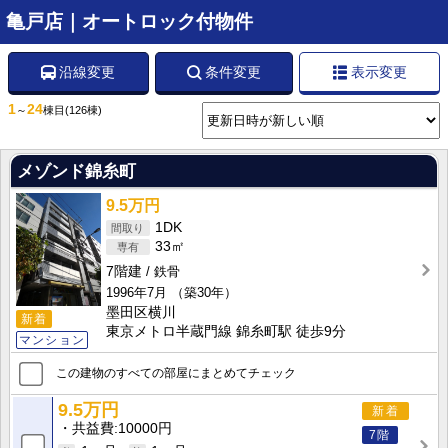
亀戸店｜オートロック付物件
沿線変更
条件変更
表示変更
1
24
～
棟目
(126棟)
メゾンド錦糸町
9.5万円
1DK
33㎡
7階建
鉄骨
1996年7月
（築30年）
墨田区横川
新着
東京メトロ半蔵門線 錦糸町駅 徒歩9分
マンション
この建物のすべての部屋にまとめてチェック
9.5万円
新着
共益費
10000円
7階