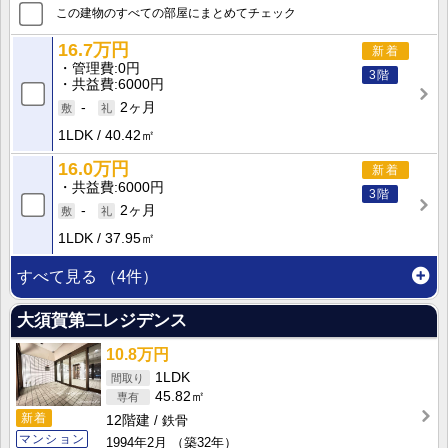
この建物のすべての部屋にまとめてチェック
16.7万円
新着
管理費
0円
3階
共益費
6000円
-
2ヶ月
1LDK
40.42㎡
16.0万円
新着
共益費
6000円
3階
-
2ヶ月
1LDK
37.95㎡
すべて見る
（4件）
大須賀第二レジデンス
10.8万円
1LDK
45.82㎡
新着
12階建
鉄骨
マンション
1994年2月
（築32年）