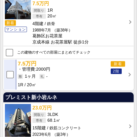
7.5万円
1R
20㎡
新着
4階建
鉄骨
マンション
1988年7月
（築38年）
葛飾区お花茶屋
京成本線 お花茶屋駅 徒歩1分
この建物のすべての部屋にまとめてチェック
7.5万円
新着
管理費
2000円
2階
1ヶ月
-
1R
20㎡
プレミスト新小岩ルネ
23.0万円
3LDK
68.1㎡
15階建
鉄筋コンクリート
2023年6月
（築3年）