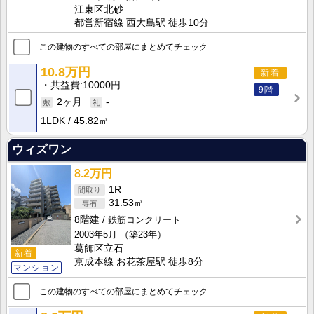
江東区北砂
都営新宿線 西大島駅 徒歩10分
この建物のすべての部屋にまとめてチェック
10.8万円
新着
共益費
10000円
9階
2ヶ月
-
1LDK
45.82㎡
ウィズワン
8.2万円
1R
31.53㎡
8階建
鉄筋コンクリート
2003年5月
（築23年）
葛飾区立石
新着
京成本線 お花茶屋駅 徒歩8分
マンション
この建物のすべての部屋にまとめてチェック