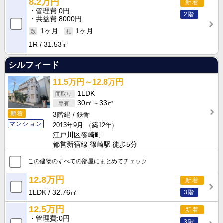
8.2万円
新着
管理費
0円
2階
共益費
8000円
1ヶ月
1ヶ月
1R
31.53㎡
シルフィード
11.5万円～12.8万円
1LDK
30㎡～33㎡
新着
3階建
鉄骨
マンション
2013年9月
（築12年）
江戸川区篠崎町
都営新宿線 篠崎駅 徒歩5分
この建物のすべての部屋にまとめてチェック
12.8万円
新着
1LDK
32.76㎡
3階
12.5万円
新着
管理費
0円
3階