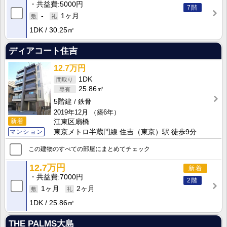
共益費
5000円
7階
-
1ヶ月
1DK
30.25㎡
ディアコート住吉
12.7万円
1DK
25.86㎡
5階建
鉄骨
2019年12月
（築6年）
新着
江東区扇橋
東京メトロ半蔵門線 住吉（東京）駅 徒歩9分
マンション
この建物のすべての部屋にまとめてチェック
12.7万円
新着
共益費
7000円
2階
1ヶ月
2ヶ月
1DK
25.86㎡
THE PALMS大島