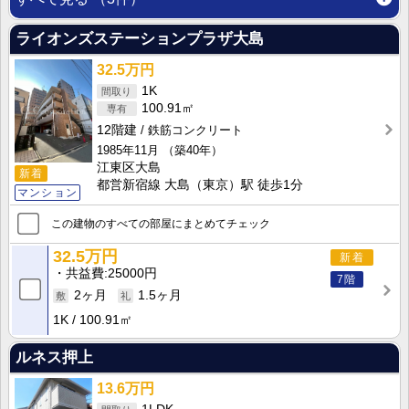
ライオンズステーションプラザ大島
32.5万円
1K
100.91㎡
12階建
鉄筋コンクリート
1985年11月
（築40年）
江東区大島
新着
都営新宿線 大島（東京）駅 徒歩1分
マンション
この建物のすべての部屋にまとめてチェック
32.5万円
新着
共益費
25000円
7階
2ヶ月
1.5ヶ月
1K
100.91㎡
ルネス押上
13.6万円