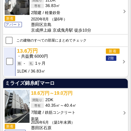
1LDK
36.83㎡
2階建
軽量鉄骨
新着
2020年8月
（築6年）
アパート
墨田区京島
京成押上線 京成曳舟駅 徒歩10分
この建物のすべての部屋にまとめてチェック
13.6万円
新着
共益費
6000円
2階
-
1ヶ月
1LDK
36.83㎡
ミライズ錦糸町マーロ
18.6万円～19.0万円
2DK
40.35㎡～40.4㎡
7階建
鉄筋コンクリート
新築
2026年6月
（築1年未満）
新着
墨田区石原