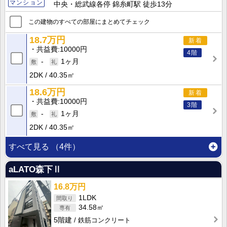
マンション
中央・総武線各停 錦糸町駅 徒歩13分
この建物のすべての部屋にまとめてチェック
18.7万円
新着
共益費
10000円
4階
-
1ヶ月
2DK
40.35㎡
18.6万円
新着
共益費
10000円
3階
-
1ヶ月
2DK
40.35㎡
すべて見る
（4件）
aLATO森下Ⅱ
16.8万円
1LDK
34.58㎡
5階建
鉄筋コンクリート