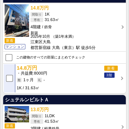
14.8万円
1K
31.63㎡
4階建
鉄骨
新築
2025年10月
（築1年未満）
新着
江東区大島
マンション
都営新宿線 大島（東京）駅 徒歩5分
この建物のすべての部屋にまとめてチェック
14.8万円
新着
共益費
8000円
3階
1ヶ月
-
1K
31.63㎡
シュテルンビルトＡ
13.0万円
1LDK
41.53㎡
新着
3階建
軽量鉄骨