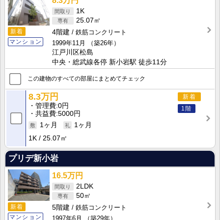
8.3万円
1K
25.07㎡
新着
4階建
鉄筋コンクリート
マンション
1999年11月
（築26年）
江戸川区松島
中央・総武線各停 新小岩駅 徒歩11分
この建物のすべての部屋にまとめてチェック
8.3万円
新着
管理費
0円
1階
共益費
5000円
1ヶ月
1ヶ月
1K
25.07㎡
プリデ新小岩
16.5万円
2LDK
50㎡
新着
5階建
鉄筋コンクリート
マンション
1997年6月
（築29年）