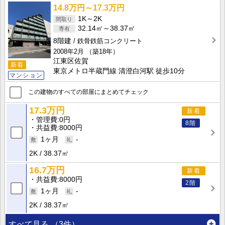
14.8万円～17.3万円
1K～2K
32.14㎡～38.37㎡
8階建
鉄骨鉄筋コンクリート
2008年2月
（築18年）
江東区佐賀
新着
東京メトロ半蔵門線 清澄白河駅 徒歩10分
マンション
この建物のすべての部屋にまとめてチェック
17.3万円
新着
管理費
0円
8階
共益費
8000円
1ヶ月
-
2K
38.37㎡
16.7万円
新着
共益費
8000円
2階
1ヶ月
-
2K
38.37㎡
すべて見る
（3件）