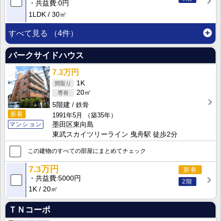
共益費
0円
1LDK
30㎡
すべて見る
（4件）
パークサイドハウス
7.3万円
1K
20㎡
5階建
鉄骨
新着
1991年5月
（築35年）
マンション
墨田区東向島
東武スカイツリーライン 曳舟駅 徒歩2分
この建物のすべての部屋にまとめてチェック
7.3万円
新着
共益費
5000円
2階
1K
20㎡
ＴＮコーポ