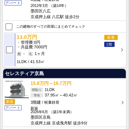
アパート
2012年3月
（築14年）
墨田区八広
京成押上線 八広駅 徒歩2分
この建物のすべての部屋にまとめてチェック
13.0万円
新着
管理費
0円
1階
共益費
7000円
-
1ヶ月
1LDK
41.53㎡
セレスティア京島
15.8万円～16.7万円
1LDK
37.95㎡～40.42㎡
新着
3階建
軽量鉄骨
アパート
新築
2026年6月
（築1年未満）
墨田区京島
京成押上線 京成曳舟駅 徒歩9分