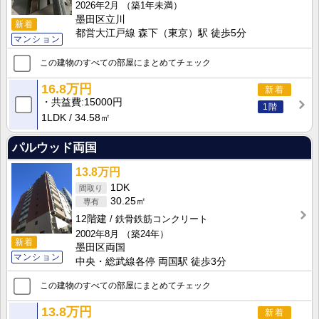
2026年2月
（築1年未満）
墨田区立川
新着
都営大江戸線 森下（東京）駅 徒歩5分
マンション
この建物のすべての部屋にまとめてチェック
16.8万円
新着
共益費
15000円
1階
1LDK
34.58㎡
パルウッド両国
13.8万円
1DK
30.25㎡
12階建
鉄骨鉄筋コンクリート
2002年8月
（築24年）
新着
墨田区両国
マンション
中央・総武線各停 両国駅 徒歩3分
この建物のすべての部屋にまとめてチェック
13.8万円
新着