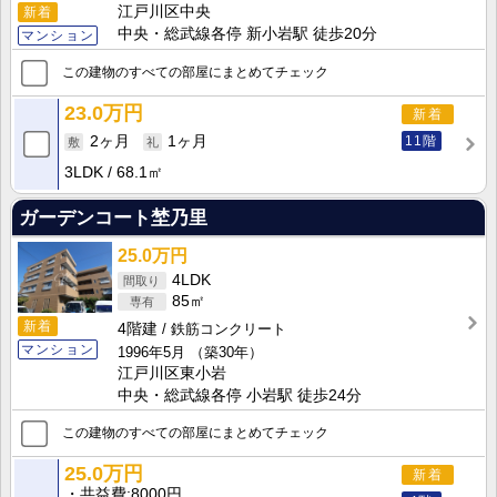
江戸川区中央
新着
中央・総武線各停 新小岩駅 徒歩20分
マンション
この建物のすべての部屋にまとめてチェック
23.0万円
新着
11階
2ヶ月
1ヶ月
3LDK
68.1㎡
ガーデンコート埜乃里
25.0万円
4LDK
85㎡
新着
4階建
鉄筋コンクリート
マンション
1996年5月
（築30年）
江戸川区東小岩
中央・総武線各停 小岩駅 徒歩24分
この建物のすべての部屋にまとめてチェック
25.0万円
新着
共益費
8000円