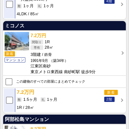
4階
1ヶ月
1ヶ月
4LDK
85㎡
ミコノス
7.2万円
1R
28㎡
新着
3階建
鉄骨
マンション
1991年9月
（築34年）
江東区南砂
東京メトロ東西線 南砂町駅 徒歩9分
この建物のすべての部屋にまとめてチェック
7.2万円
新着
2階
1.5ヶ月
1ヶ月
1R
28㎡
阿部松島マンション