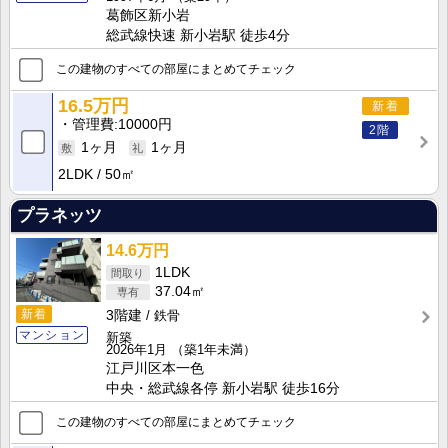
葛飾区新小岩
総武線快速 新小岩駅 徒歩4分
この建物のすべての部屋にまとめてチェック
16.5万円
新着
管理費
10000円
2階
1ヶ月
1ヶ月
2LDK
50㎡
プラネッツ
14.6万円
1LDK
37.04㎡
新着
3階建
鉄骨
マンション
新築
2026年1月
（築1年未満）
江戸川区本一色
中央・総武線各停 新小岩駅 徒歩16分
この建物のすべての部屋にまとめてチェック