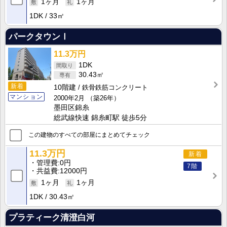
1ヶ月
1ヶ月
1DK
33㎡
パークタウンⅠ
11.3万円
1DK
30.43㎡
新着
10階建
鉄骨鉄筋コンクリート
マンション
2000年2月
（築26年）
墨田区錦糸
総武線快速 錦糸町駅 徒歩5分
この建物のすべての部屋にまとめてチェック
11.3万円
新着
管理費
0円
7階
共益費
12000円
1ヶ月
1ヶ月
1DK
30.43㎡
プラティーク清澄白河