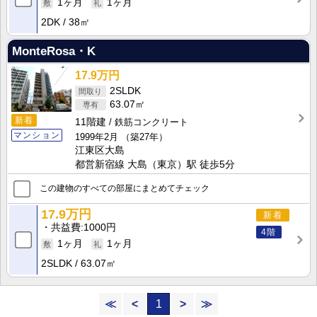
1ヶ月
1ヶ月
2DK
38㎡
MonteRosa・K
17.9万円
2SLDK
63.07㎡
新着
11階建
鉄筋コンクリート
マンション
1999年2月
（築27年）
江東区大島
都営新宿線 大島（東京）駅 徒歩5分
この建物のすべての部屋にまとめてチェック
17.9万円
新着
共益費
1000円
4階
1ヶ月
1ヶ月
2SLDK
63.07㎡
≪
<
1
>
≫