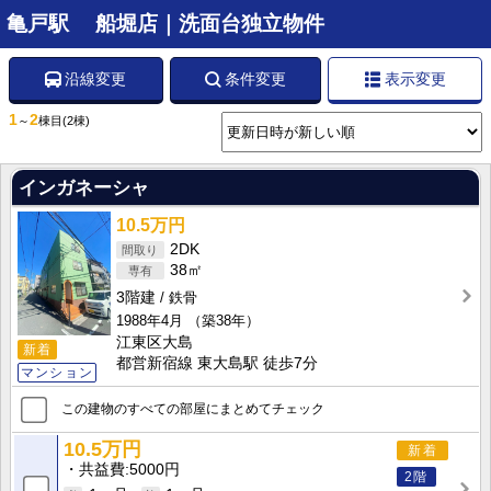
亀戸駅 船堀店｜洗面台独立物件
沿線変更
条件変更
表示変更
1
2
～
棟目
(2棟)
インガネーシャ
10.5万円
2DK
38㎡
3階建
鉄骨
1988年4月
（築38年）
江東区大島
新着
都営新宿線 東大島駅 徒歩7分
マンション
この建物のすべての部屋にまとめてチェック
10.5万円
新着
共益費
5000円
2階