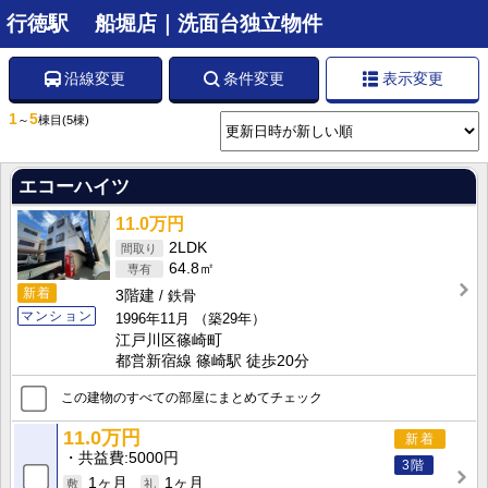
行徳駅 船堀店｜洗面台独立物件
沿線変更
条件変更
表示変更
1
5
～
棟目
(5棟)
エコーハイツ
11.0万円
2LDK
64.8㎡
新着
3階建
鉄骨
マンション
1996年11月
（築29年）
江戸川区篠崎町
都営新宿線 篠崎駅 徒歩20分
この建物のすべての部屋にまとめてチェック
11.0万円
新着
共益費
5000円
3階
1ヶ月
1ヶ月