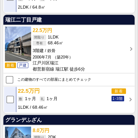
2LDK
64.8㎡
瑞江二丁目戸建
22.5万円
1LDK
68.46㎡
3階建
鉄骨
2006年7月
（築20年）
江戸川区瑞江
新着
戸建
都営新宿線 瑞江駅 徒歩6分
この建物のすべての部屋にまとめてチェック
22.5万円
新着
1-3階
1ヶ月
1ヶ月
1LDK
68.46㎡
グランデふざん
8.0万円
2DK