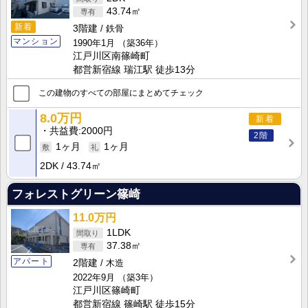
43.74㎡
新着
3階建
鉄骨
マンション
1990年1月
（築36年）
江戸川区南篠崎町
都営新宿線 瑞江駅 徒歩13分
この建物のすべての部屋にまとめてチェック
8.0万円
新着
共益費
2000円
2階
1ヶ月
1ヶ月
2DK
43.74㎡
フォレストグリーン篠崎
11.0万円
1LDK
37.38㎡
アパート
2階建
木造
2022年9月
（築3年）
江戸川区篠崎町
都営新宿線 篠崎駅 徒歩15分