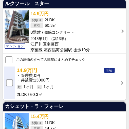
ルクソール スター
14.9万円
2LDK
60.3㎡
8階建
鉄筋コンクリート
2013年1月
（築13年）
江戸川区南葛西
マンション
京葉線 葛西臨海公園駅 徒歩19分
この建物のすべての部屋にまとめてチェック
14.9万円
3階
管理費
0円
共益費
13000円
1ヶ月
1ヶ月
2LDK
60.3㎡
カシェット・ラ・フォーレ
15.4万円
1LDK
44.7㎡