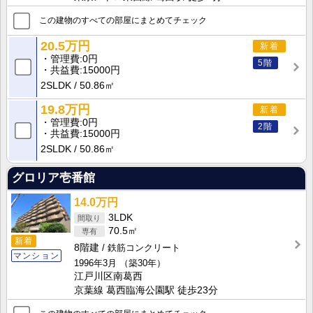
この建物のすべての部屋にまとめてチェック
20.5万円
新着
管理費
0円
5階
共益費
15000円
2SLDK
50.86㎡
19.8万円
新着
管理費
0円
2階
共益費
15000円
2SLDK
50.86㎡
グロリア壱番館
14.0万円
3LDK
70.5㎡
新着
8階建
鉄筋コンクリート
マンション
1996年3月
（築30年）
江戸川区南葛西
京葉線 葛西臨海公園駅 徒歩23分