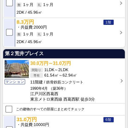
1ヶ月
1ヶ月
2DK
45.96㎡
8.3万円
1階
共益費
2000円
1ヶ月
1ヶ月
2DK
45.96㎡
第２荒井プレイス
30.0万円～31.0万円
1LDK～2LDK
61.54㎡～62.94㎡
マンション
11階建
鉄骨鉄筋コンクリート
1990年4月
（築36年）
江戸川区西葛西
東京メトロ東西線 西葛西駅 徒歩3分
この建物のすべての部屋にまとめてチェック
31.0万円
6階
共益費
10000円