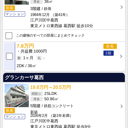
36㎡
新着
3階建
鉄骨
マンション
1984年12月
（築41年）
江戸川区中葛西
東京メトロ東西線 葛西駅 徒歩10分
この建物のすべての部屋にまとめてチェック
7.8万円
新着
共益費
1000円
1階
1ヶ月
-
2DK
36㎡
グランカーサ葛西
19.8万円～20.5万円
2SLDK
50.86㎡
5階建
鉄筋コンクリート
新着
新築
2026年2月
（築1年未満）
マンション
江戸川区中葛西
東京メトロ東西線 葛西駅 徒歩9分