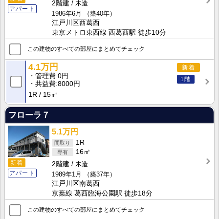
2階建
木造
アパート
1986年6月
（築40年）
江戸川区西葛西
東京メトロ東西線 西葛西駅 徒歩10分
この建物のすべての部屋にまとめてチェック
4.1万円
新着
管理費
0円
1階
共益費
8000円
1R
15㎡
フローラ７
5.1万円
1R
16㎡
新着
2階建
木造
アパート
1989年1月
（築37年）
江戸川区南葛西
京葉線 葛西臨海公園駅 徒歩18分
この建物のすべての部屋にまとめてチェック