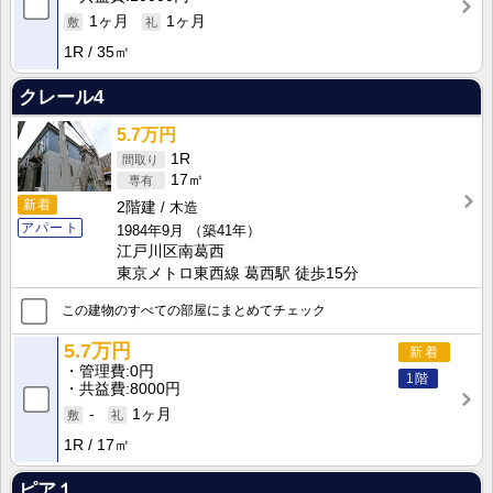
1ヶ月
1ヶ月
1R
35㎡
クレール4
5.7万円
1R
17㎡
新着
2階建
木造
アパート
1984年9月
（築41年）
江戸川区南葛西
東京メトロ東西線 葛西駅 徒歩15分
この建物のすべての部屋にまとめてチェック
5.7万円
新着
管理費
0円
1階
共益費
8000円
-
1ヶ月
1R
17㎡
ピア１