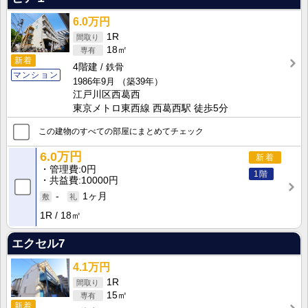
6.0万円
1R
18㎡
新着
4階建
鉄骨
マンション
1986年9月
（築39年）
江戸川区西葛西
東京メトロ東西線 西葛西駅 徒歩5分
この建物のすべての部屋にまとめてチェック
6.0万円
新着
管理費
0円
1階
共益費
10000円
-
1ヶ月
1R
18㎡
エクセル7
4.1万円
1R
15㎡
新着