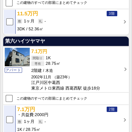
この建物のすべての部屋にまとめてチェック
11.5万円
3階
1ヶ月
-
3DK
52.36㎡
第六ハイツヤマヤ
7.1万円
1K
28.75㎡
アパート
2階建
木造
2002年11月
（築23年）
江戸川区中葛西
東京メトロ東西線 西葛西駅 徒歩18分
この建物のすべての部屋にまとめてチェック
7.1万円
2階
共益費
2000円
1ヶ月
-
1K
28.75㎡