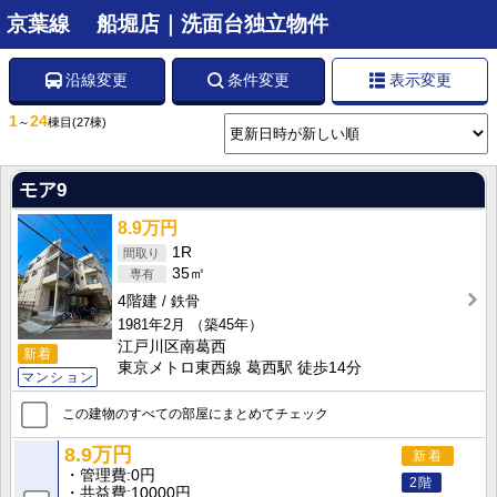
京葉線 船堀店｜洗面台独立物件
沿線変更
条件変更
表示変更
1
24
～
棟目
(27棟)
モア9
8.9万円
1R
35㎡
4階建
鉄骨
1981年2月
（築45年）
江戸川区南葛西
新着
東京メトロ東西線 葛西駅 徒歩14分
マンション
この建物のすべての部屋にまとめてチェック
8.9万円
新着
管理費
0円
2階
共益費
10000円