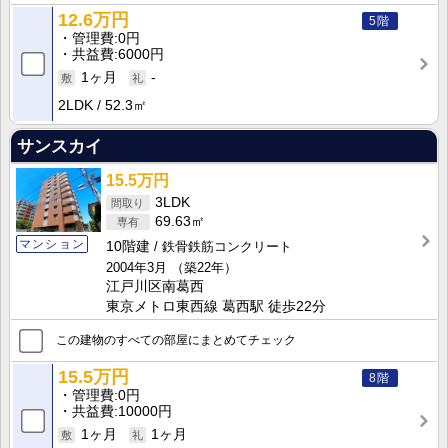
12.6万円
5階
管理費
0円
共益費
6000円
1ヶ月
-
2LDK
52.3㎡
サンスカイ
15.5万円
3LDK
69.63㎡
マンション
10階建
鉄骨鉄筋コンクリート
2004年3月
（築22年）
江戸川区南葛西
東京メトロ東西線 葛西駅 徒歩22分
この建物のすべての部屋にまとめてチェック
15.5万円
8階
管理費
0円
共益費
10000円
1ヶ月
1ヶ月