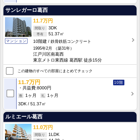
サンレガーロ葛西
11.7万円
3DK
51.37㎡
マンション
10階建
鉄骨鉄筋コンクリート
1995年2月
（築31年）
江戸川区南葛西
東京メトロ東西線 葛西駅 徒歩15分
この建物のすべての部屋にまとめてチェック
11.7万円
10階
共益費
8000円
1ヶ月
1ヶ月
3DK
51.37㎡
ルミエール葛西
11.0万円
1LDK