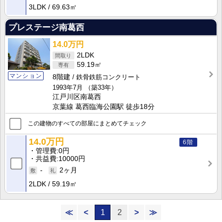
3LDK
69.63㎡
プレステージ南葛西
14.0万円
2LDK
59.19㎡
マンション
8階建
鉄骨鉄筋コンクリート
1993年7月
（築33年）
江戸川区南葛西
京葉線 葛西臨海公園駅 徒歩18分
この建物のすべての部屋にまとめてチェック
14.0万円
6階
管理費
0円
共益費
10000円
-
2ヶ月
2LDK
59.19㎡
≪
<
1
2
>
≫