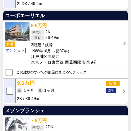
2LDK
49.4㎡
コーポエーリエル
9.6万円
2K
36.49㎡
新着
3階建
鉄骨
マンション
1988年10月
（築37年）
江戸川区西葛西
東京メトロ東西線 西葛西駅 徒歩9分
この建物のすべての部屋にまとめてチェック
9.6万円
新着
2階
1ヶ月
1ヶ月
2K
36.49㎡
メゾンブランシェ
7.8万円
2DK