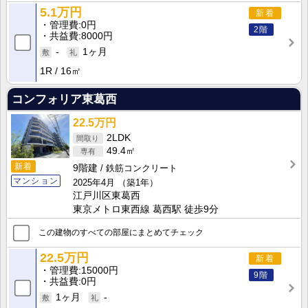
5.1万円
新着
管理費
0円
2階
共益費
8000円
-
1ヶ月
1R
16㎡
コンフォリア東葛西
22.5万円
2LDK
49.4㎡
新着
9階建
鉄筋コンクリート
マンション
2025年4月
（築1年）
江戸川区東葛西
東京メトロ東西線 葛西駅 徒歩9分
この建物のすべての部屋にまとめてチェック
22.5万円
新着
管理費
15000円
9階
共益費
0円
1ヶ月
-