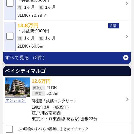
共益費
9000円
1ヶ月
1ヶ月
3LDK
70.79㎡
13.8万円
5階
共益費
9000円
1ヶ月
1ヶ月
2LDK
60.6㎡
すべて見る
（3件）
ベイシティマルゴ
12.6万円
2LDK
52.3㎡
マンション
6階建
鉄筋コンクリート
1991年3月
（築35年）
江戸川区南葛西
東京メトロ東西線 葛西駅 徒歩23分
この建物のすべての部屋にまとめてチェック