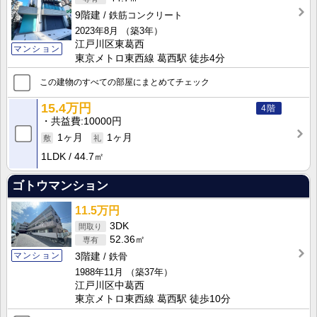
9階建
鉄筋コンクリート
2023年8月
（築3年）
江戸川区東葛西
マンション
東京メトロ東西線 葛西駅 徒歩4分
この建物のすべての部屋にまとめてチェック
15.4万円
4階
共益費
10000円
1ヶ月
1ヶ月
1LDK
44.7㎡
ゴトウマンション
11.5万円
3DK
52.36㎡
マンション
3階建
鉄骨
1988年11月
（築37年）
江戸川区中葛西
東京メトロ東西線 葛西駅 徒歩10分