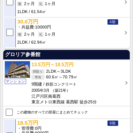
2ヶ月
1ヶ月
1LDK
61.54㎡
30.0万円
4階
共益費
10000円
2ヶ月
1ヶ月
2LDK
62.94㎡
グロリア参番館
13.5万円～18.5万円
2LDK～3LDK
60.6㎡～70.79㎡
マンション
9階建
鉄筋コンクリート
2005年3月
（築21年）
江戸川区南葛西
東京メトロ東西線 葛西駅 徒歩25分
この建物のすべての部屋にまとめてチェック
18.5万円
9階
管理費
0円