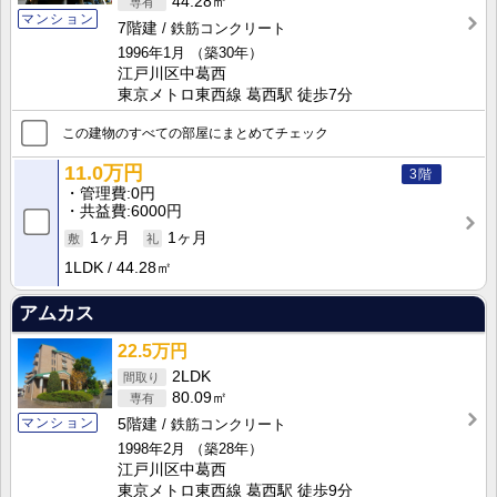
44.28㎡
マンション
7階建
鉄筋コンクリート
1996年1月
（築30年）
江戸川区中葛西
東京メトロ東西線 葛西駅 徒歩7分
この建物のすべての部屋にまとめてチェック
11.0万円
3階
管理費
0円
共益費
6000円
1ヶ月
1ヶ月
1LDK
44.28㎡
アムカス
22.5万円
2LDK
80.09㎡
マンション
5階建
鉄筋コンクリート
1998年2月
（築28年）
江戸川区中葛西
東京メトロ東西線 葛西駅 徒歩9分