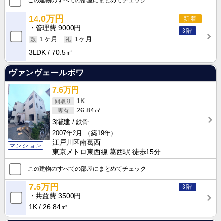
この建物のすべての部屋にまとめてチェック
14.0万円
新着
管理費
9000円
3階
1ヶ月
1ヶ月
3LDK
70.5㎡
ヴァンヴェールボワ
7.6万円
1K
26.84㎡
3階建
鉄骨
2007年2月
（築19年）
江戸川区南葛西
マンション
東京メトロ東西線 葛西駅 徒歩15分
この建物のすべての部屋にまとめてチェック
7.6万円
3階
共益費
3500円
1K
26.84㎡