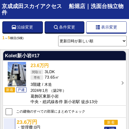
京成成田スカイアクセス 船堀店｜洗面台独立物
件
沿線変更
条件変更
表示変更
1
5
～
棟目
(5棟)
Kolet新小岩#17
23.6万円
3LDK
73.65㎡
3階建
木造
新着
戸建
2024年1月
（築2年）
葛飾区東新小岩
中央・総武線各停 新小岩駅 徒歩13分
この建物のすべての部屋にまとめてチェック
23.6万円
新着
管理費
0円