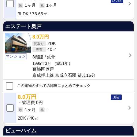
1-3階
1ヶ月
1ヶ月
3LDK
73.65㎡
エステート奥戸
8.0万円
2DK
40㎡
マンション
3階建
鉄骨
1995年3月
（築31年）
葛飾区奥戸
京成押上線 京成立石駅 徒歩15分
この建物のすべての部屋にまとめてチェック
8.0万円
3階
管理費
0円
1ヶ月
-
2DK
40㎡
ビューハイム