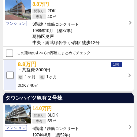
8.8万円
2DK
40㎡
マンション
3階建
鉄筋コンクリート
1988年10月
（築37年）
葛飾区奥戸
中央・総武線各停 小岩駅 徒歩12分
この建物のすべての部屋にまとめてチェック
8.8万円
1階
共益費
3000円
1ヶ月
1ヶ月
2DK
40㎡
タウンハイツ亀有２号棟
14.0万円
3LDK
59㎡
マンション
6階建
鉄筋コンクリート
1974年8月
（築52年）