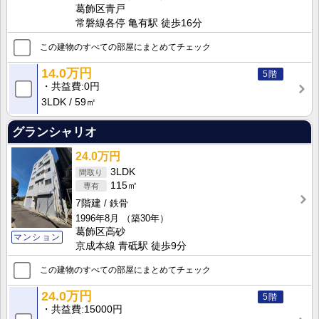
葛飾区青戸
常磐線各停 亀有駅 徒歩16分
この建物のすべての部屋にまとめてチェック
14.0万円
5階
共益費
0円
3LDK
59㎡
グランシャリオ
24.0万円
3LDK
115㎡
7階建
鉄骨
1996年8月
（築30年）
葛飾区高砂
マンション
京成本線 青砥駅 徒歩9分
この建物のすべての部屋にまとめてチェック
24.0万円
5階
共益費
15000円