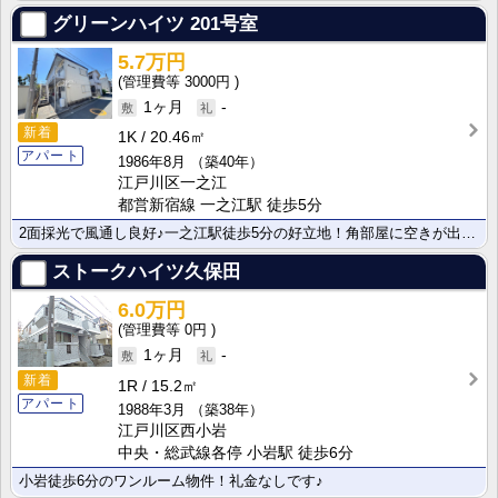
グリーンハイツ
201号室
5.7万円
3000円
1ヶ月
-
新着
1K
20.46㎡
アパート
1986年8月
（築40年）
江戸川区一之江
都営新宿線 一之江駅 徒歩5分
2面採光で風通し良好♪一之江駅徒歩5分の好立地！角部屋に空きが出ました！
ストークハイツ久保田
6.0万円
0円
1ヶ月
-
新着
1R
15.2㎡
アパート
1988年3月
（築38年）
江戸川区西小岩
中央・総武線各停 小岩駅 徒歩6分
小岩徒歩6分のワンルーム物件！礼金なしです♪