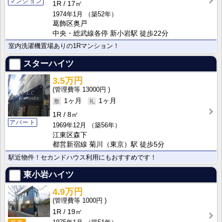
マンション
1R
17㎡
1974年1月
（築52年）
葛飾区奥戸
中央・総武線各停 新小岩駅 徒歩22分
室内洗濯機置場ありの1Rマンション！
スターハイツ
3.5万円
13000円
1ヶ月
1ヶ月
1R
8㎡
アパート
1969年12月
（築56年）
江東区森下
都営新宿線 菊川（東京）駅 徒歩5分
駅近物件！セカンドハウス利用にもおすすめです！
東小岩ハイツ
4.9万円
1000円
1R
19㎡