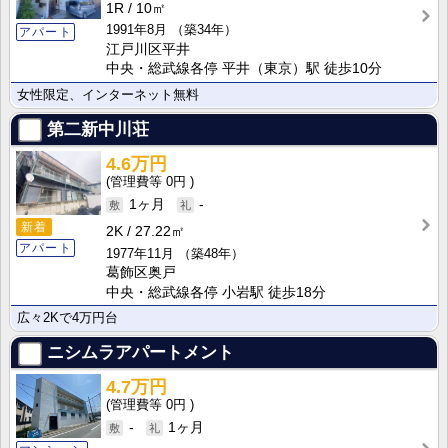
1R
10㎡
1991年8月
（築34年）
アパート
江戸川区平井
中央・総武線各停 平井（東京）駅 徒歩10分
女性限定、インターネット無料
第二新中川荘
4.6万円
0円
1ヶ月
-
新着
2K
27.22㎡
アパート
1977年11月
（築48年）
葛飾区奥戸
中央・総武線各停 小岩駅 徒歩18分
広々2Kで4万円台
ニシムラアパートメント
4.7万円
0円
-
1ヶ月