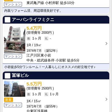
東武亀戸線 小村井駅 徒歩10分
マンション
内装リフォーム済、周辺環境良好です。
アーバンライフミクニ
5.4万円
2000円
1ヶ月
-
1R
19㎡
1974年7月
（築52年）
江戸川区東小岩
マンション
中央・総武線各停 小岩駅 徒歩5分
小岩徒歩5分ワンルーム！一人暮らしにオススメの好立地です♪
冨塚ビル
5.5万円
2500円
1ヶ月
1ヶ月
新着
1K
15㎡
マンション
1971年7月
（築55年）
台東区浅草橋