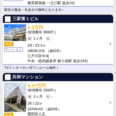
都営新宿線 一之江駅 徒歩3分
駅近の敷金・礼金ゼロ物件になります♪
三家第１ビル
5.3万円
3000円
1ヶ月
-
新着
1R
23.2㎡
マンション
1963年10月
（築62年）
江戸川区中央
中央・総武線各停 新小岩駅 徒歩19分
TVインターホン付ワンルーム物件！
共和マンション
5.37万円
2300円
1ヶ月
-
2K
22㎡
1970年4月
（築56年）
墨田区八広
新着