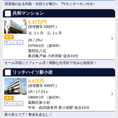
清潔感のある内装・水回りが魅力♪ TVモニターホン付き♪
共和マンション
5.37万円
6300円
1ヶ月
1ヶ月
新着
2K
29㎡
マンション
1970年4月
（築56年）
墨田区八広
東武亀戸線 小村井駅 徒歩10分
オール洋室にリフォーム済！閑静な住宅街で住み心地良好！
リッチハイツ新小岩
5.5万円
5000円
1R
17.01㎡
1984年3月
（築42年）
新着
葛飾区新小岩
マンション
中央・総武線各停 新小岩駅 徒歩10分
新小岩エリア！敷金礼金なし！