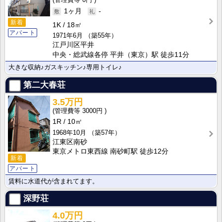
1ヶ月
-
新着
1K
18㎡
アパート
1971年6月
（築55年）
江戸川区平井
中央・総武線各停 平井（東京）駅 徒歩11分
大きな収納♪ガスキッチン♪専用トイレ♪
第二大春荘
3.5万円
3000円
1R
10㎡
1968年10月
（築57年）
江東区南砂
東京メトロ東西線 南砂町駅 徒歩12分
新着
アパート
賃料に水道代が含まれてます。
深野荘
4.0万円