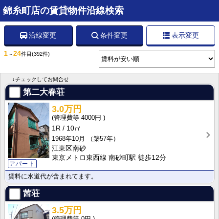
錦糸町店の賃貸物件沿線検索
沿線変更
条件変更
表示変更
1
24
～
件目
(392件)
↓チェックしてお問合せ
第二大春荘
3.0万円
4000円
1R
10㎡
1968年10月
（築57年）
江東区南砂
東京メトロ東西線 南砂町駅 徒歩12分
アパート
賃料に水道代が含まれてます。
茜荘
3.5万円
0円