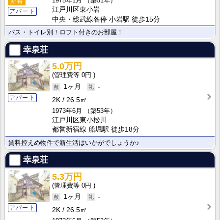
1975年1月
（築51年）
新着
江戸川区東小岩
アパート
中央・総武線各停 小岩駅 徒歩15分
バス・トイレ別！ロフト付きのお部屋！
幸泉荘
5.0万円
0円
1ヶ月
-
アパート
2K
26.5㎡
1973年6月
（築53年）
江戸川区東小松川
都営新宿線 船堀駅 徒歩18分
賃料控えめ物件で新生活はいかがでしょうか♪
幸泉荘
5.3万円
0円
1ヶ月
-
アパート
2K
26.5㎡