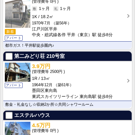
0円
1ヶ月
1ヶ月
1K
18.2㎡
1970年7月
（築56年）
江戸川区平井
新着
中央・総武線各停 平井（東京）駅 徒歩8分
アパート
都市ガス！平井駅徒歩圏内♪
第二みどり荘
210号室
3.9万円
2500円
1R
13㎡
1964年12月
（築61年）
アパート
墨田区東向島
東武スカイツリーライン 東向島駅 徒歩8分
敷金・礼金なし☆収納2か所☆共同シャワールーム
エステルハウス
4.5万円
0円