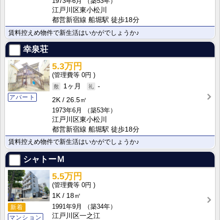
1973年6月
（築53年）
江戸川区東小松川
都営新宿線 船堀駅 徒歩18分
賃料控えめ物件で新生活はいかがでしょうか♪
幸泉荘
5.3万円
0円
1ヶ月
-
アパート
2K
26.5㎡
1973年6月
（築53年）
江戸川区東小松川
都営新宿線 船堀駅 徒歩18分
賃料控えめ物件で新生活はいかがでしょうか♪
シャトーＭ
5.5万円
0円
1K
18㎡
1991年9月
（築34年）
新着
江戸川区一之江
マンション