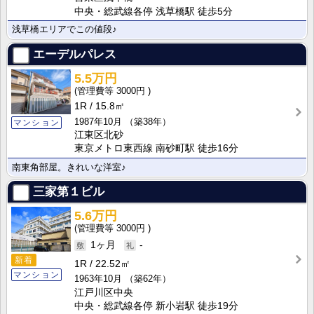
中央・総武線各停 浅草橋駅 徒歩5分
浅草橋エリアでこの値段♪
エーデルパレス
5.5万円
3000円
1R
15.8㎡
1987年10月
（築38年）
マンション
江東区北砂
東京メトロ東西線 南砂町駅 徒歩16分
南東角部屋。きれいな洋室♪
三家第１ビル
5.6万円
3000円
1ヶ月
-
新着
1R
22.52㎡
マンション
1963年10月
（築62年）
江戸川区中央
中央・総武線各停 新小岩駅 徒歩19分